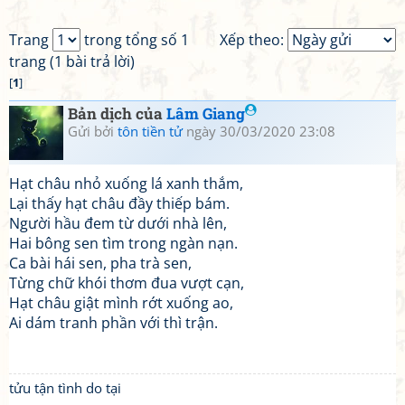
Trang
trong tổng số 1
Xếp theo:
trang (1 bài trả lời)
[
1
]
Bản dịch của
Lâm Giang
Gửi bởi
tôn tiền tử
ngày 30/03/2020 23:08
Hạt châu nhỏ xuống lá xanh thắm,
Lại thấy hạt châu đầy thiếp bám.
Người hầu đem từ dưới nhà lên,
Hai bông sen tìm trong ngàn nạn.
Ca bài hái sen, pha trà sen,
Từng chữ khói thơm đua vượt cạn,
Hạt châu giật mình rớt xuống ao,
Ai dám tranh phần với thì trận.
tửu tận tình do tại