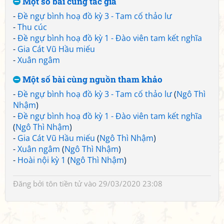
Một số bài cùng tác giả
-
Đề ngự bình hoạ đồ kỳ 3 - Tam cố thảo lư
-
Thu cúc
-
Đề ngự bình hoạ đồ kỳ 1 - Đào viên tam kết nghĩa
-
Gia Cát Vũ Hầu miếu
-
Xuân ngâm
Một số bài cùng nguồn tham khảo
-
Đề ngự bình hoạ đồ kỳ 3 - Tam cố thảo lư
(
Ngô Thì
Nhậm
)
-
Đề ngự bình hoạ đồ kỳ 1 - Đào viên tam kết nghĩa
(
Ngô Thì Nhậm
)
-
Gia Cát Vũ Hầu miếu
(
Ngô Thì Nhậm
)
-
Xuân ngâm
(
Ngô Thì Nhậm
)
-
Hoài nội kỳ 1
(
Ngô Thì Nhậm
)
Đăng bởi
tôn tiền tử
vào 29/03/2020 23:08