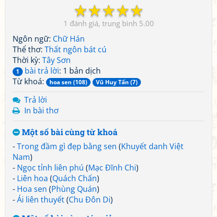
☆
☆
☆
☆
☆
1
5.00
Ngôn ngữ:
Chữ Hán
Thể thơ:
Thất ngôn bát cú
Thời kỳ:
Tây Sơn
bài trả lời
: 1 bản dịch
1
Từ khoá:
hoa sen (108)
Vũ Huy Tấn (7)
Trả lời
In bài thơ
Một số bài cùng từ khoá
-
Trong đầm gì đẹp bằng sen
(
Khuyết danh Việt
Nam
)
-
Ngọc tỉnh liên phú
(
Mạc Đĩnh Chi
)
-
Liên hoa
(
Quách Chấn
)
-
Hoa sen
(
Phùng Quán
)
-
Ái liên thuyết
(
Chu Đôn Di
)