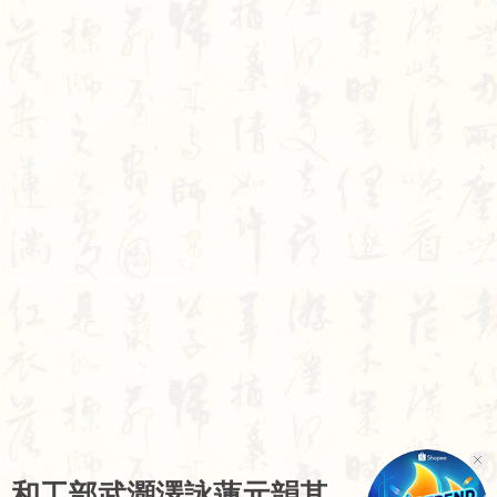
和
工
部
武
灝
澤
詠
蓮
元
韻
其