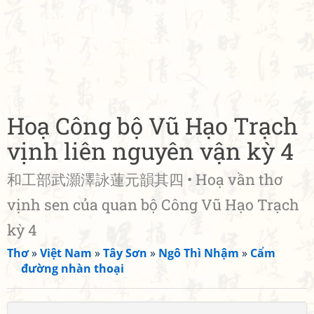
Hoạ Công bộ Vũ Hạo Trạch
vịnh liên nguyên vận kỳ 4
和工部武灝澤詠蓮元韻其四 • Hoạ vần thơ
vịnh sen của quan bộ Công Vũ Hạo Trạch
kỳ 4
Thơ
»
Việt Nam
»
Tây Sơn
»
Ngô Thì Nhậm
»
Cẩm
đường nhàn thoại