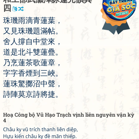
四
珠
璣
雨
滴
青
蓮
葉
，
又
見
珠
璣
題
滿
帖
。
舍
人
撐
自
中
堂
來
，
道
是
北
斗
雙
蓮
疊
。
乃
烹
蓮
茶
歌
蓮
章
，
字
字
香
煙
到
三
峽
。
蓮
珠
驚
擲
沼
中
聲
，
詩
陣
莫
京
詩
將
捷
。
Hoạ Công bộ Vũ Hạo Trạch vịnh liên nguyên vận kỳ
4
Châu ky vũ trích thanh liên diệp,
Hựu kiến châu ky đề mãn thiếp.