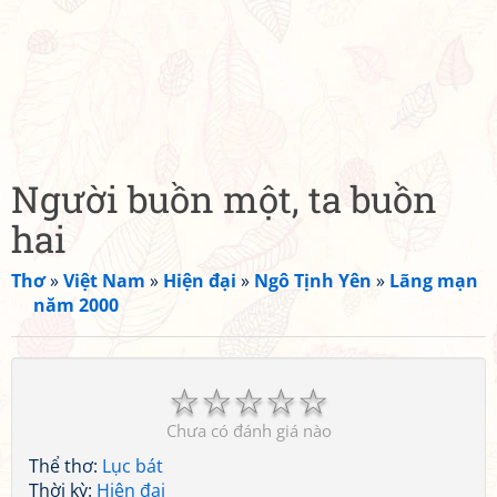
Người buồn một, ta buồn
hai
Thơ
»
Việt Nam
»
Hiện đại
»
Ngô Tịnh Yên
»
Lãng mạn
năm 2000
☆
☆
☆
☆
☆
Chưa có đánh giá nào
Thể thơ:
Lục bát
Thời kỳ:
Hiện đại