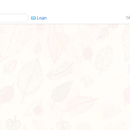
Loạn
TÁ