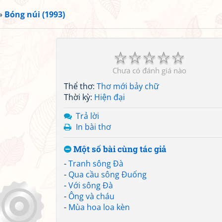
»
Bóng núi (1993)
☆
☆
☆
☆
☆
Chưa có đánh giá nào
Thể thơ:
Thơ mới bảy chữ
Thời kỳ:
Hiện đại
Trả lời
In bài thơ
Một số bài cùng tác giả
-
Tranh sông Đà
-
Qua cầu sông Đuống
-
Với sông Đà
-
Ông và cháu
-
Mùa hoa loa kèn