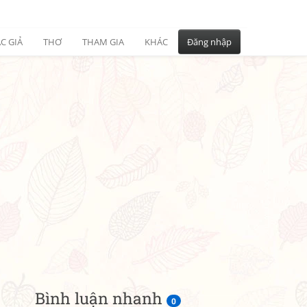
C GIẢ
THƠ
THAM GIA
KHÁC
Đăng nhập
Bình luận nhanh
0