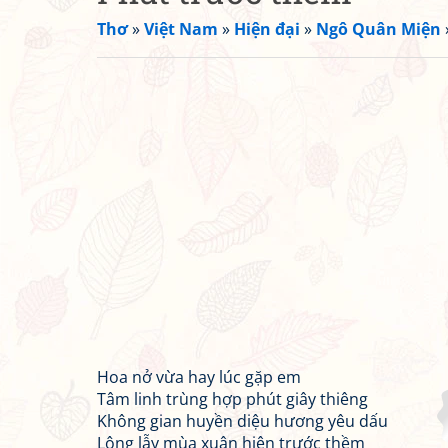
Thơ
»
Việt Nam
»
Hiện đại
»
Ngô Quân Miện
Hoa nở vừa hay lúc gặp em
Tâm linh trùng hợp phút giây thiêng
Không gian huyền diệu hương yêu dấu
Lộng lẫy mùa xuân hiện trước thềm