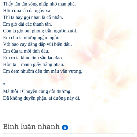
Thấy lăn tăn sóng nhấp nhô mạn phà.
Hôm qua là của ngày xa.
Thì ta hãy gọi nhau là cố nhân.
Em giờ đài các thanh tân.
Còn ta gió bụi phong trần ngược xuôi.
Em cho ta những ngậm ngùi.
Với bao cay đắng dập vùi biển dâu.
Em đùa ta mối tình đầu.
Em ru ta khúc tình sầu lao đao.
Hồn ta – manh giấy trắng phau.
Em đem nhuộm đến tím màu vấn vương.
*
Mà thôi ! Chuyện cũng đời thường.
Đã không duyên phận, ai đường nấy đi.
Bình luận nhanh
0