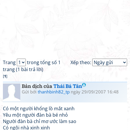
Trang
trong tổng số 1
Xếp theo:
trang (1 bài trả lời)
[
1
]
Bản dịch của
Thái Bá Tân
Gửi bởi
thanhbinh82_tp
ngày 29/09/2007 16:48
Có một người khổng lồ mắt xanh
Yêu một người đàn bà bé nhỏ
Người đàn bà chỉ mơ ước làm sao
Có ngôi nhà xinh xinh