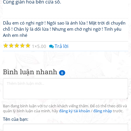
Cùng giàn hoa bên cửa sổ.
Dẫu em có nghi ngờ ! Ngôi sao là ánh lửa ! Mặt trời di chuyển
chỗ ! Chân lý là dối lừa ! Nhưng em chớ nghi ngờ ! Tình yêu
Anh em nhé
☆
☆
☆
☆
☆
Trả lời
1
5.00
Bình luận nhanh
0
Bạn đang bình luận với tư cách khách viếng thăm. Để có thể theo dõi và
quản lý bình luận của mình, hãy
đăng ký tài khoản
/
đăng nhập
trước.
Tên của bạn: