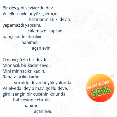
Bir dev gibi seviyordu dev.
Ve elleri öyle büyük işler için
hazırlanmıştı ki devin,
yapamazdı yapısını,
çalamazdı kapısını
bahçesinde ebruliiii
hanımeli
açan evin.
O mavi gözlü bir devdi.
Minnacık bir kadın sevdi.
Mini minnacıktı kadın.
Rahata acıktı kadın
yoruldu devin büyük yolunda.
Ve elveda! deyip mavi gözlü deve,
girdi zengin bir cücenin kolunda
bahçesinde ebruliiii
hanımeli
açan eve.