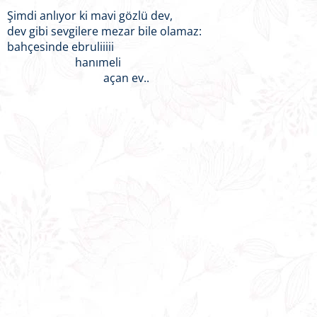
Şimdi anlıyor ki mavi gözlü dev,
dev gibi sevgilere mezar bile olamaz:
bahçesinde ebruliiiii
hanımeli
açan ev..