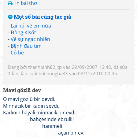
In bài thơ
Một số bài cùng tác giả
-
Lại nói về em nữa
-
Đông Kisốt
-
Về sự ngạc nhiên
-
Bệnh đau tim
-
Cô bé
Đăng bởi
thanhbinh82_tp
vào 29/09/2007 16:48, đã sửa
1 lần, lần cuối bởi
hongha83
vào 03/12/2010 00:45
Mavi gözlü dev
O mavi gözlü bir devdi.
Minnacık bir kadın sevdi.
Kadının hayali minnacık bir evdi,
bahçesinde ebruliii
hanımeli
açan bir ev.