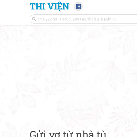
THI VIỆN
Gửi vợ từ nhà tù