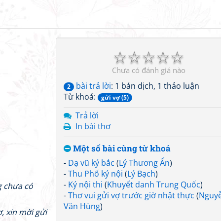
☆
☆
☆
☆
☆
Chưa có đánh giá nào
bài trả lời
: 1 bản dịch, 1 thảo luận
2
Từ khoá:
gửi vợ (5)
Trả lời
In bài thơ
Một số bài cùng từ khoá
-
Dạ vũ ký bắc
(
Lý Thương Ẩn
)
-
Thu Phố ký nội
(
Lý Bạch
)
-
Ký nội thi
(
Khuyết danh Trung Quốc
)
g chưa có
-
Thơ vui gửi vợ trước giờ nhật thực
(
Nguy
Văn Hùng
)
, xin mời gửi