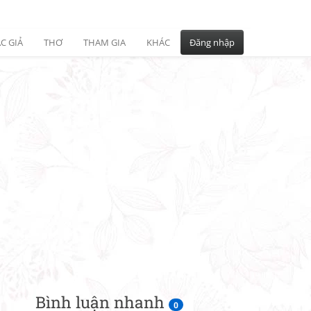
C GIẢ
THƠ
THAM GIA
KHÁC
Đăng nhập
Bình luận nhanh
0