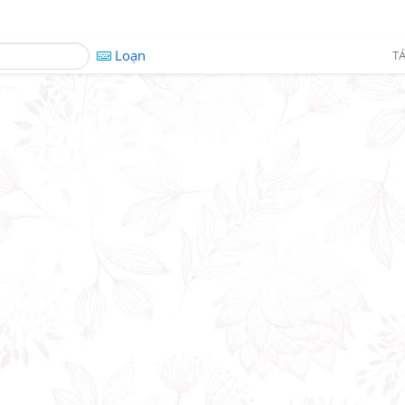
Loạn
TÁ