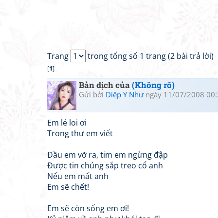
Trang
trong tổng số 1 trang (2 bài trả lời)
[
1
]
Bản dịch của
(Không rõ)
Gửi bởi
Diệp Y Như
ngày 11/07/2008 00:
Em lẻ loi ơi
Trong thư em viết
Đầu em vỡ ra, tim em ngừng đập
Được tin chúng sắp treo cổ anh
Nếu em mất anh
Em sẽ chết!
Em sẽ còn sống em ơi!