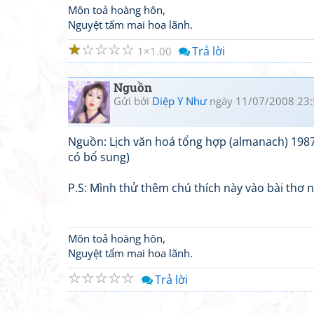
Môn toả hoàng hôn,
Nguyệt tẩm mai hoa lãnh.
☆
☆
☆
☆
☆
Trả lời
1
1.00
Nguồn
Gửi bởi
Diệp Y Như
ngày 11/07/2008 23:
Nguồn: Lịch văn hoá tổng hợp (almanach) 1987 
có bổ sung)
P.S: Mình thử thêm chú thích này vào bài thơ n
Môn toả hoàng hôn,
Nguyệt tẩm mai hoa lãnh.
☆
☆
☆
☆
☆
Trả lời