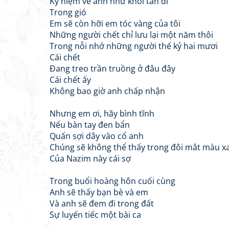
Kỷ niệm về anh như khói tan đi
Trong gió
Em sẽ còn hỡi em tóc vàng của tôi
Những người chết chỉ lưu lại một năm thôi
Trong nỗi nhớ những người thế kỷ hai mươi
Cái chết
Đang treo trần truồng ở đâu đây
Cái chết ấy
Không bao giờ anh chấp nhận
Nhưng em ơi, hãy bình tĩnh
Nếu bàn tay đen bẩn
Quấn sợi dây vào cổ anh
Chúng sẽ không thể thấy trong đôi mắt màu x
Của Nazim này cái sợ
Trong buổi hoàng hôn cuối cùng
Anh sẽ thấy bạn bè và em
Và anh sẽ đem đi trong đất
Sự luyến tiếc một bài ca