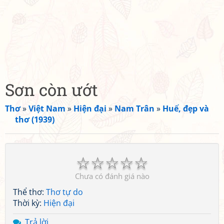
Sơn còn ướt
Thơ
»
Việt Nam
»
Hiện đại
»
Nam Trân
»
Huế, đẹp và
thơ (1939)
☆
☆
☆
☆
☆
Chưa có đánh giá nào
Thể thơ:
Thơ tự do
Thời kỳ:
Hiện đại
Trả lời