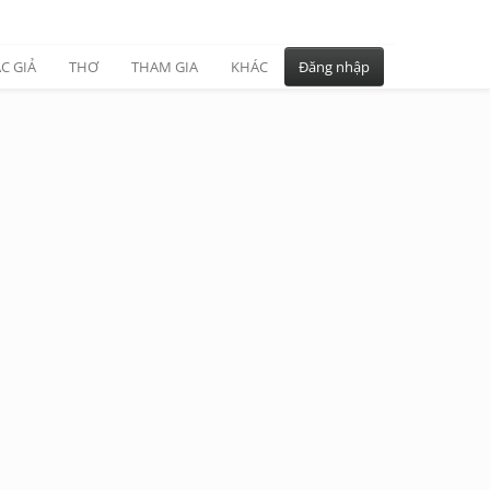
C GIẢ
THƠ
THAM GIA
KHÁC
Đăng nhập