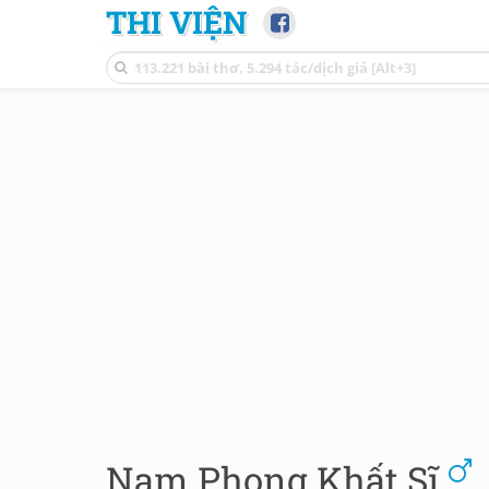
THI VIỆN
Nam Phong Khất Sĩ