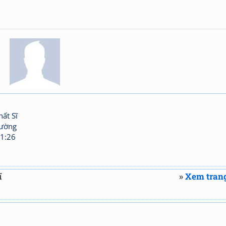
ất Sĩ
hường
1:26
ĩ
»
Xem trang