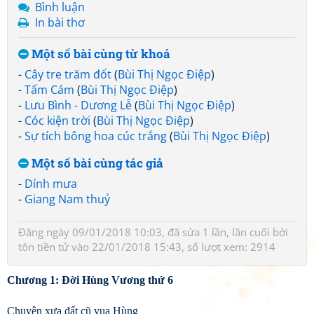
Bình luận
In bài thơ
Một số bài cùng từ khoá
-
Cây tre trăm đốt
(
Bùi Thị Ngọc Điệp
)
-
Tấm Cám
(
Bùi Thị Ngọc Điệp
)
-
Lưu Bình - Dương Lễ
(
Bùi Thị Ngọc Điệp
)
-
Cóc kiện trời
(
Bùi Thị Ngọc Điệp
)
-
Sự tích bông hoa cúc trắng
(
Bùi Thị Ngọc Điệp
)
Một số bài cùng tác giả
-
Dính mưa
-
Giang Nam thuỷ
Đăng ngày 09/01/2018 10:03, đã sửa 1 lần, lần cuối bởi
tôn tiền tử
vào 22/01/2018 15:43, số lượt xem: 2914
Chương 1: Đời Hùng Vương thứ 6
Chuyện xưa đất cũ vua Hùng