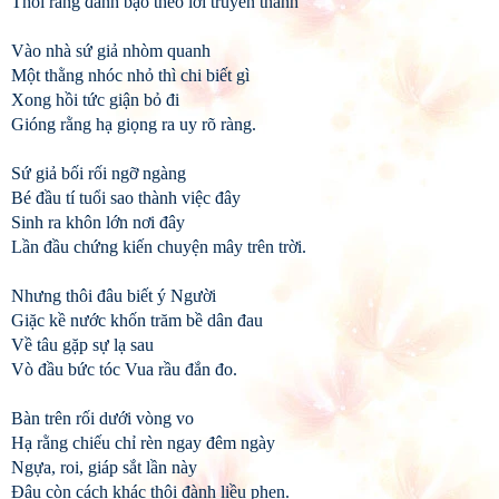
Thôi rằng đánh bạo theo lời truyền thanh
Vào nhà sứ giả nhòm quanh
Một thằng nhóc nhỏ thì chi biết gì
Xong hồi tức giận bỏ đi
Gióng rằng hạ giọng ra uy rõ ràng.
Sứ giả bối rối ngỡ ngàng
Bé đầu tí tuổi sao thành việc đây
Sinh ra khôn lớn nơi đây
Lần đầu chứng kiến chuyện mây trên trời.
Nhưng thôi đâu biết ý Người
Giặc kề nước khốn trăm bề dân đau
Về tâu gặp sự lạ sau
Vò đầu bức tóc Vua rầu đắn đo.
Bàn trên rối dưới vòng vo
Hạ rằng chiếu chỉ rèn ngay đêm ngày
Ngựa, roi, giáp sắt lần này
Đâu còn cách khác thôi đành liều phen.