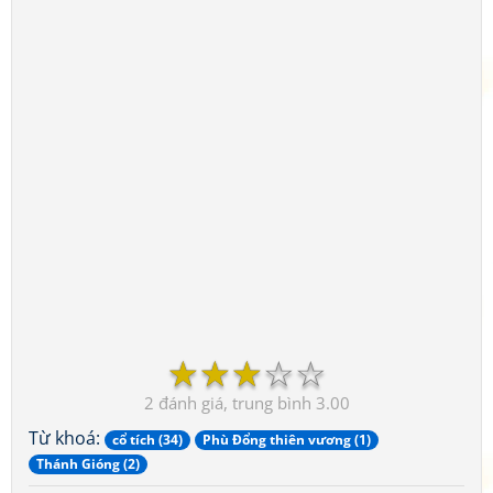
☆
☆
☆
☆
☆
2
3.00
Từ khoá:
cổ tích (34)
Phù Đổng thiên vương (1)
Thánh Gióng (2)