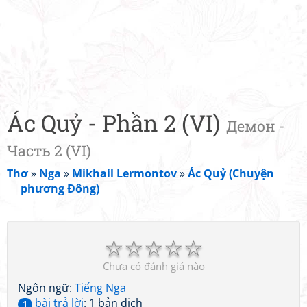
Ác Quỷ - Phần 2 (VI)
Демон -
Часть 2 (VI)
Thơ
»
Nga
»
Mikhail Lermontov
»
Ác Quỷ (Chuyện
phương Đông)
☆
☆
☆
☆
☆
Chưa có đánh giá nào
Ngôn ngữ:
Tiếng Nga
bài trả lời
: 1 bản dịch
1