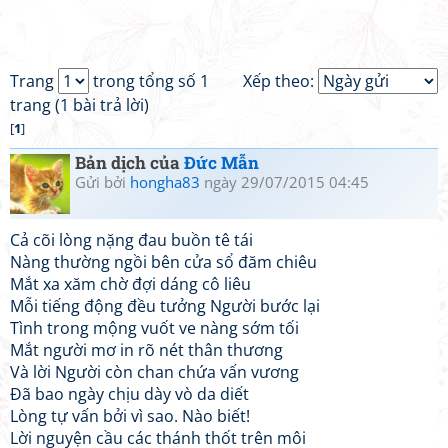
Trang
trong tổng số 1
Xếp theo:
trang (1 bài trả lời)
[
1
]
Bản dịch của
Đức Mẫn
Gửi bởi
hongha83
ngày 29/07/2015 04:45
Cả cõi lòng nặng đau buồn tê tái
Nàng thường ngồi bên cửa sổ đăm chiêu
Mắt xa xăm chờ đợi dáng cô liêu
Mỗi tiếng động đều tưởng Người bước lại
Tình trong mộng vuốt ve nàng sớm tối
Mắt người mơ in rõ nét thân thương
Và lời Người còn chan chứa vấn vương
Đã bao ngày chịu dày vò da diết
Lòng tự vấn bởi vì sao. Nào biết!
Lời nguyện cầu các thánh thốt trên môi