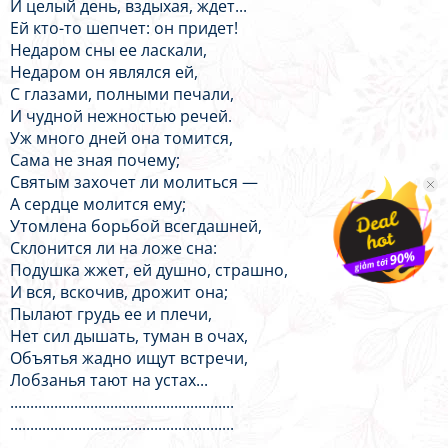
И целый день, вздыхая, ждет...
Ей кто-то шепчет: он придет!
Недаром сны ее ласкали,
Недаром он являлся ей,
С глазами, полными печали,
И чудной нежностью речей.
Уж много дней она томится,
Сама не зная почему;
Святым захочет ли молиться —
А сердце молится ему;
Утомлена борьбой всегдашней,
Склонится ли на ложе сна:
Подушка жжет, ей душно, страшно,
И вся, вскочив, дрожит она;
Пылают грудь ее и плечи,
Нет сил дышать, туман в очах,
Объятья жадно ищут встречи,
Лобзанья тают на устах...
........................................................
........................................................