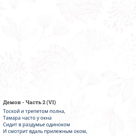
Демон - Часть 2 (VI)
Тоской и трепетом полна,
Тамара часто у окна
Сидит в раздумье одиноком
И смотрит вдаль прилежным оком,