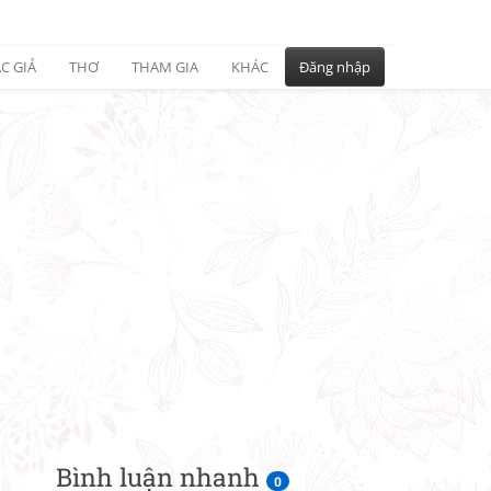
C GIẢ
THƠ
THAM GIA
KHÁC
Đăng nhập
Bình luận nhanh
0