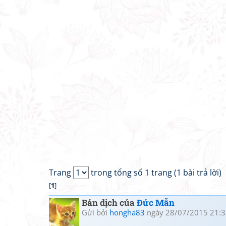
Trang
trong tổng số 1 trang (1 bài trả lời)
[
1
]
Bản dịch của
Đức Mẫn
Gửi bởi
hongha83
ngày 28/07/2015 21:3