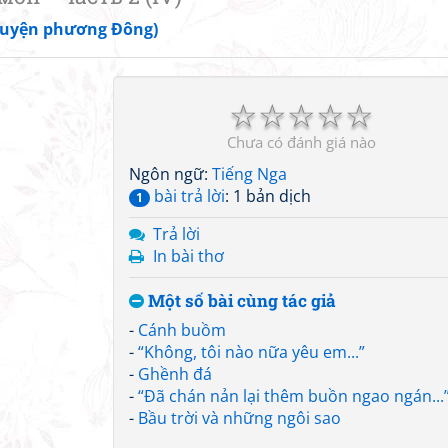
huyện phương Đông)
☆
☆
☆
☆
☆
Chưa có đánh giá nào
Ngôn ngữ:
Tiếng Nga
bài trả lời
: 1 bản dịch
1
Trả lời
In bài thơ
Một số bài cùng tác giả
-
Cánh buồm
-
“Không, tôi nào nữa yêu em...”
-
Ghềnh đá
-
“Đã chán nản lại thêm buồn ngao ngán...
-
Bầu trời và những ngôi sao