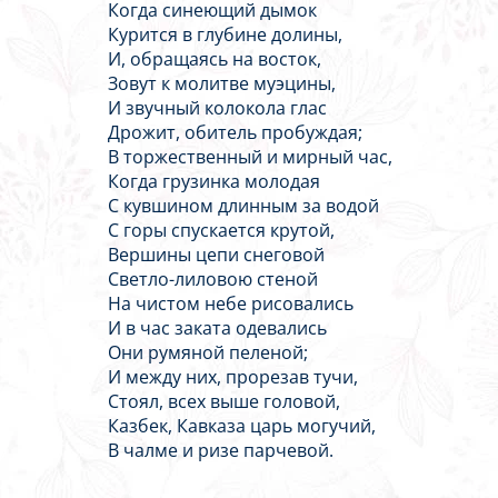
Когда синеющий дымок
Курится в глубине долины,
И, обращаясь на восток,
Зовут к молитве муэцины,
И звучный колокола глас
Дрожит, обитель пробуждая;
В торжественный и мирный час,
Когда грузинка молодая
С кувшином длинным за водой
С горы спускается крутой,
Вершины цепи снеговой
Светло-лиловою стеной
На чистом небе рисовались
И в час заката одевались
Они румяной пеленой;
И между них, прорезав тучи,
Стоял, всех выше головой,
Казбек, Кавказа царь могучий,
В чалме и ризе парчевой.