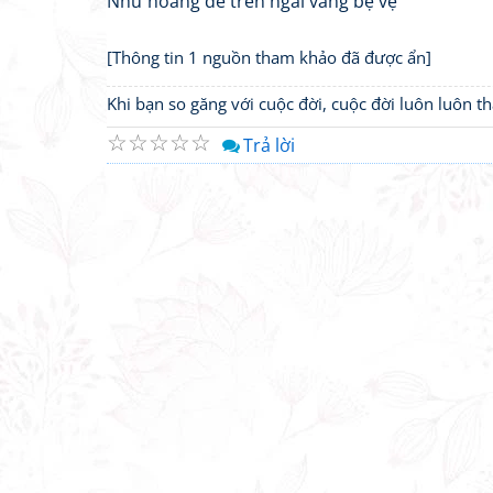
Như hoàng đế trên ngai vàng bệ vệ
[Thông tin 1 nguồn tham khảo đã được ẩn]
Khi bạn so găng với cuộc đời, cuộc đời luôn luôn 
☆
☆
☆
☆
☆
Trả lời