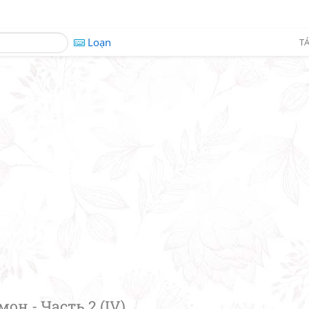
Loạn
TÁ
мон - Часть 2 (IV)