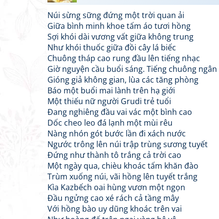
Núi sừng sững đứng một trời quan ải
Giữa bình minh khoe tấm áo tươi hồng
Sợi khói dài vương vất giữa không trung
Như khói thuốc giữa đồi cây lá biếc
Chuông tháp cao rung đầu lên tiếng nhạc
Giờ nguyện cầu buổi sáng. Tiếng chuông ngân
Gióng giả không gian, lùa các tăng phòng
Báo một buổi mai lành trên hạ giới
Một thiếu nữ người Grudi trẻ tuổi
Đang nghiêng đầu vai vác một bình cao
Dốc cheo leo đá lạnh một mùi rêu
Nàng nhón gót bước lần đi xách nước
Ngước trông lên núi trập trùng sương tuyết
Đứng như thành tô trắng cả trời cao
Một ngày qua, chièu khoác tấm khăn đào
Trùm xuống núi, vãi hồng lên tuyết trắng
Kìa Kazbếch oai hùng vươn một ngọn
Đầu ngửng cao xé rách cả tầng mây
Với hồng bào uy dũng khoác trên vai