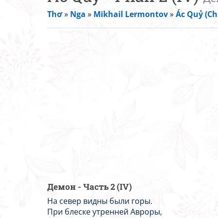
Thơ
»
Nga
»
Mikhail Lermontov
»
Ác Quỷ (C
Демон - Часть 2 (IV)
На север видны были горы.
При блеске утренней Авроры,