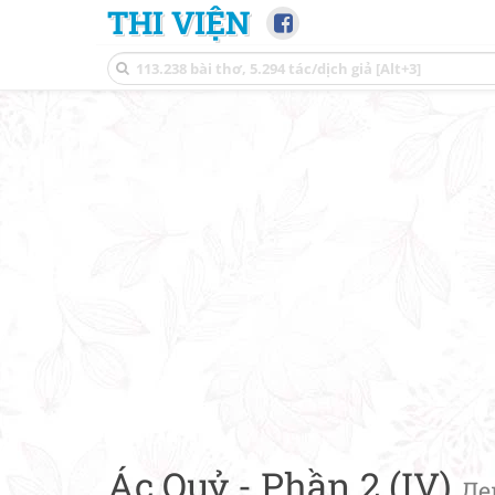
THI VIỆN
Ác Quỷ - Phần 2 (IV)
Де