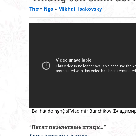
Thơ
»
Nga
»
Mikhail Isakovsky
Bài hát do nghệ sĩ Vladimir Bunchikov (Владими
“Летят перелетные птицы...”