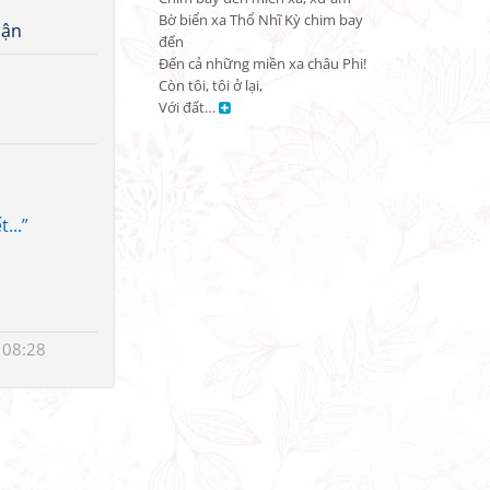
Bờ biển xa Thổ Nhĩ Kỳ chim bay 
uận
đến

Đến cả những miền xa châu Phi!

Còn tôi, tôi ở lại,

Với đất… 
...”
 08:28