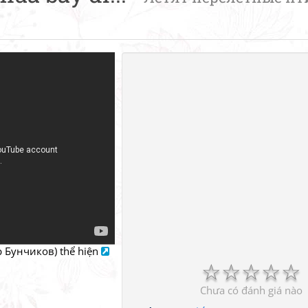
р Бунчиков) thể hiện
☆
☆
☆
☆
☆
Chưa có đánh giá nào