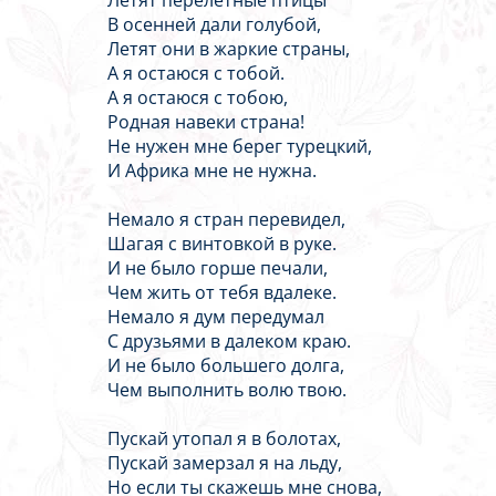
Летят перелетные птицы
В осенней дали голубой,
Летят они в жаркие страны,
А я остаюся с тобой.
А я остаюся с тобою,
Родная навеки страна!
Не нужен мне берег турецкий,
И Африка мне не нужна.
Немало я стран перевидел,
Шагая с винтовкой в руке.
И не было горше печали,
Чем жить от тебя вдалеке.
Немало я дум передумал
С друзьями в далеком краю.
И не было большего долга,
Чем выполнить волю твою.
Пускай утопал я в болотах,
Пускай замерзал я на льду,
Но если ты скажешь мне снова,