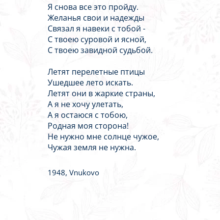
Я снова все это пройду.
Желанья свои и надежды
Связал я навеки с тобой -
С твоею суровой и ясной,
С твоею завидной судьбой.
Летят перелетные птицы
Ушедшее лето искать.
Летят они в жаркие страны,
А я не хочу улетать,
А я остаюся с тобою,
Родная моя сторона!
Не нужно мне солнце чужое,
Чужая земля не нужна.
1948, Vnukovo