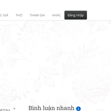
C GIẢ
THƠ
THAM GIA
KHÁC
Đăng nhập
Bình luận nhanh
цы...”
1