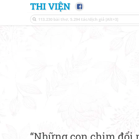
THI VIỆN
“Những con chim đổi m