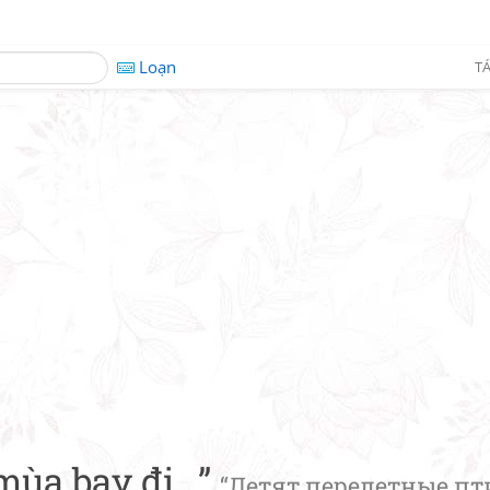
Loạn
TÁ
ùa bay đi...”
“Летят перелетные пти