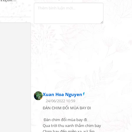
Xuan Hoa Nguyen
24/06/2022 10:59
ĐÀN CHIM ĐỔI MÙA BAY ĐI

 Đàn chim đổi mùa bay đi

Qua trời thu xanh thắm chim bay

Chim bay đến miền xa, xứ ấm
