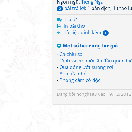
Ngôn ngữ:
Tiếng Nga
bài trả lời
: 1 bản dịch, 1 thảo l
2
Trả lời
In bài thơ
Tài liệu đính kèm
1
Một số bài cùng tác giả
-
Ca-chiu-sa
-
“Anh và em mới lần đầu quen biết
-
Qua đồng ướt sương rơi
-
Ánh lửa nhỏ
-
Phong cầm cô độc
Đăng bởi
hongha83
vào 19/12/2012