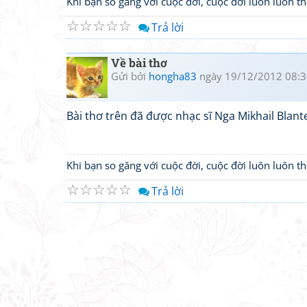
Khi bạn so găng với cuộc đời, cuộc đời luôn luôn 
☆
☆
☆
☆
☆
Trả lời
Về bài thơ
Gửi bởi
hongha83
ngày 19/12/2012 08:3
Bài thơ trên đã được nhạc sĩ Nga Mikhail Blan
Khi bạn so găng với cuộc đời, cuộc đời luôn luôn 
☆
☆
☆
☆
☆
Trả lời