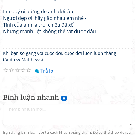
Em quý ơi, đừng để anh đợi lâu,
Người đẹp ơi, hãy gặp nhau em nhé -
Tình của anh là trời chiều đã xế,
Nhưng mãnh liệt không thể tắt được đâu.
Khi bạn so găng với cuộc đời, cuộc đời luôn luôn thắng
(Andrew Matthews)
☆
☆
☆
☆
☆
Trả lời
Bình luận nhanh
0
Bạn đang bình luận với tư cách khách viếng thăm. Để có thể theo dõi và