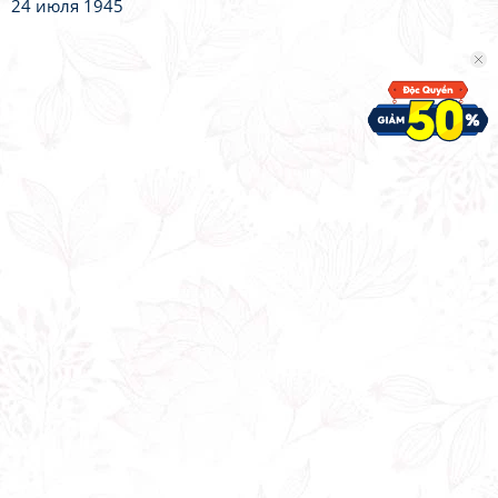
24 июля 1945