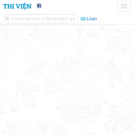
THI VIỆN
Toggl
naviga
Loạn