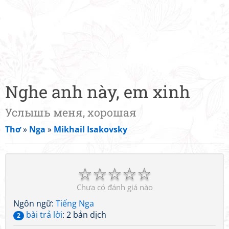
Nghe anh này, em xinh
Услышь меня, хорошая
Thơ
»
Nga
»
Mikhail Isakovsky
☆
☆
☆
☆
☆
Chưa có đánh giá nào
Ngôn ngữ:
Tiếng Nga
bài trả lời
: 2 bản dịch
2