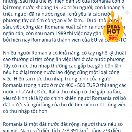
nhưng, sau nửa thế kỷ, hiện dân số của Romania còn ở
lại trong nước khoảng 19- 20 triệu người; còn khoảng 5
triệu người đã ra nước ngoài, chủ yếu là các nước
phương tây để tìm công ăn việc làm… Dưới thời cộng
sản, việc công dân Romania xuất cảnh ra nước ngoài bị
ngăn cản, còn sau năm 1989 thì việc này gần như tự do,
bởi hiện nay Romania là thành viên của EU và của NATO.
Nhiều người Romania có khả năng, có tay nghề kỹ thuật
cao thường đi tìm công ăn việc làm ở các nước phương
Tây có mức thu nhập thường cao gấp ba, gấp bốn lần
nếu họ ở lại trong nước lao động cũng một loại công
việc. Hiện tại mức thu nhập trung bình của người
Romania trong nước ở mức 400 - 500 EURO thì sang các
nước như Anh, Đức, Italia thu nhập có thể gấp ba lần;
yếu tố kinh tế là lý do chính khiến người Romania rời bỏ
đất nước và ngôi làng của họ để tìm kiếm một công việc
có thu nhập tốt hơn.
Romania là một đất nước đất rộng, người thưa nếu so
với Việt Nam: với diện tích 238.391 km², bằng 2/3 diện