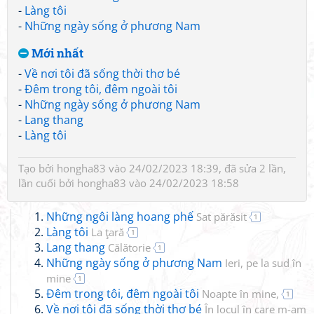
-
Làng tôi
-
Những ngày sống ở phương Nam
Mới nhất
-
Về nơi tôi đã sống thời thơ bé
-
Đêm trong tôi, đêm ngoài tôi
-
Những ngày sống ở phương Nam
-
Lang thang
-
Làng tôi
Tạo bởi
hongha83
vào 24/02/2023 18:39, đã sửa 2 lần,
lần cuối bởi
hongha83
vào 24/02/2023 18:58
Những ngôi làng hoang phế
Sat părăsit
1
Làng tôi
La ţară
1
Lang thang
Călătorie
1
Những ngày sống ở phương Nam
Ieri, pe la sud în
mine
1
Đêm trong tôi, đêm ngoài tôi
Noapte în mine,
1
Về nơi tôi đã sống thời thơ bé
În locul în care m-am