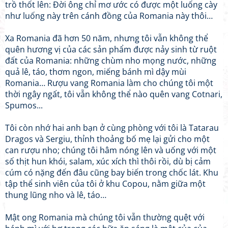
trồ thốt lên: Đời ông chỉ mơ ước có được một luống cày
như luống này trên cánh đồng của Romania này thôi…
Xa Romania đã hơn 50 năm, nhưng tôi vẫn không thể
quên hương vị của các sản phẩm được nảy sinh từ ruột
đất của Romania: những chùm nho mọng nước, những
quả lê, táo, thơm ngon, miếng bánh mì dậy mùi
Romania… Rượu vang Romania làm cho chúng tôi một
thời ngây ngất, tôi vẫn không thể nào quên vang Cotnari,
Spumos...
Tôi còn nhớ hai anh bạn ở cùng phòng với tôi là Tatarau
Dragos và Sergiu, thỉnh thoảng bố mẹ lại gửi cho một
can rượu nho; chúng tôi hâm nóng lên và uống với một
số thịt hun khói, salam, xúc xích thì thôi rồi, dù bị cảm
cúm có nặng đến đâu cũng bay biến trong chốc lát. Khu
tập thể sinh viên của tôi ở khu Copou, nằm giữa một
thung lũng nho và lê, táo…
Mật ong Romania mà chúng tôi vẫn thường quệt với