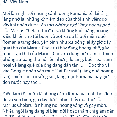
đất Việt Nam…
Mỗi lần nghĩ tới những cánh đồng Romania tôi lại lâng
lâng nhớ lại những kỷ niệm đẹp của thời sinh viên; do
vậy khi nhận được tập thơ
Những ngôi làng hoang phế
của Marius Chelaru tôi đọc và không khỏi bàng hoàng.
Điều khiến cho tôi buồn và xót xa đó là bởi miền quê
Romania từng đẹp, yên bình như xứ bồng lai ấy giờ đây
qua thơ của Marius Chelaru thấy đang hoang phế, gầy
mòn. Tập thơ của Marius Chelaru đúng hơn là một thiên
phóng sự bằng thơ nói lên những lo lắng, buồn bã, cảm
hoài về làng quê của ông đang dần tàn lụi… Đọc thơ và
vào Google nhấn vào mục “Sat Parasit” (Làng quê hoang
tàn) khiến cho tôi sửng sốt; làng mạc Romania bây giờ
đến nước này sao…
Điều làm tôi buồn là phong cảnh Romania một thời đẹp
đẽ và yên bình, giờ đây được nhìn thấy qua thơ của
Marius Chelaru là những nơi hoang vắng và gầy mòn.
Nhiều ngôi làng đang bị biến đổi hoặc thậm chí giảm dân
số. Tôi phát hiện ra rằng điều này đã bắt đầu từ trước