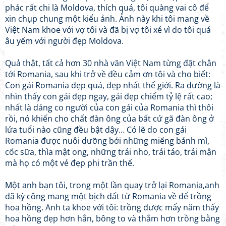
phác rất chi là Moldova, thích quá, tôi quàng vai cô để
xin chụp chung một kiểu ảnh. Ảnh này khi tôi mang về
Việt Nam khoe với vợ tôi và đã bị vợ tôi xé vì do tôi quá
âu yếm với người đẹp Moldova.
Quả thật, tất cả hơn 30 nhà văn Việt Nam từng đặt chân
tới Romania, sau khi trở về đều cảm ơn tôi và cho biết:
Con gái Romania đẹp quá, đẹp nhất thế giới. Ra đường là
nhìn thấy con gái đẹp ngay, gái đẹp chiếm tỷ lệ rất cao;
nhất là dáng co người của con gái của Romania thì thôi
rồi, nó khiến cho chất đàn ông của bất cứ gã đàn ông ở
lứa tuổi nào cũng đều bật dậy… Có lẽ do con gái
Romania được nuôi dưỡng bởi những miếng bánh mì,
cốc sữa, thìa mật ong, những trái nho, trái táo, trái mận
mà họ có một vẻ đẹp phi trần thế.
Một anh bạn tôi, trong một lần quay trở lại Romania,anh
đã kỳ công mang một bịch đất từ Romania về để trồng
hoa hồng. Anh ta khoe với tôi: trồng được mấy năm thấy
hoa hồng đẹp hơn hẳn, bông to và thắm hơn trồng bằng