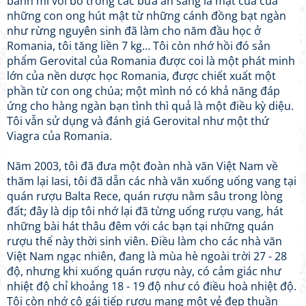
bánh mì với bơ trong các bữa ăn sáng là mật của của
những con ong hút mật từ những cánh đồng bạt ngàn
như rừng nguyên sinh đã làm cho năm đầu học ở
Romania, tôi tăng liền 7 kg… Tôi còn nhớ hồi đó sản
phẩm Gerovital của Romania được coi là một phát minh
lớn của nền dược học Romania, được chiết xuất một
phần từ con ong chúa; một mình nó có khả năng đáp
ứng cho hàng ngàn bạn tình thì quả là một điều kỳ diệu.
Tôi vẫn sử dụng và đánh giá Gerovital như một thứ
Viagra của Romania.
Năm 2003, tôi đã đưa một đoàn nhà văn Việt Nam về
thăm lại Iasi, tôi đã dẫn các nhà văn xuống uống vang tại
quán rượu Balta Rece, quán rượu nằm sâu trong lòng
đất; đây là dịp tôi nhớ lại đã từng uống rượu vang, hát
những bài hát thâu đêm với các bạn tại những quán
rượu thế này thời sinh viên. Điều làm cho các nhà văn
Việt Nam ngạc nhiên, đang là mùa hè ngoài trời 27 - 28
độ, nhưng khi xuống quán rượu này, có cảm giác như
nhiệt độ chỉ khoảng 18 - 19 độ như có điều hoà nhiệt độ.
Tôi còn nhớ cô gái tiếp rượu mang một vẻ đẹp thuần