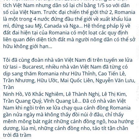
tích Việt Nam nhưng dân số lại chỉ bằng 1/5 so với dân
số của Việt Nam. Trước đại chiến thế giới thứ 2, Romania
là một trong 4 nước đứng đầu thế giới về xuất khẩu lúa
mì, đứng sau Mỹ, Canada và Nga… Hệ thống pháp lý về
đất đai hiện tại của Romania có một loạt các quy định
liên quan đến diện tích đất mà người nông dân có thể sở
hữu không giới hạn…
Tôi đã cùng đoàn nhà văn Việt Nam đi trên tuyến xe lửa
từ Iasi – Bucarest, nhiều nhà văn Việt Nam đã từng có
dịp sang thăm Romania như Hữu Thỉnh, Cao Tiến Lê,
Trần Nhương, Hữu Ước, Mai Quốc Liên, Nguyễn Văn Lưu,
Trần
Ninh Hồ, Võ Khắc Nghiêm, Lê Thành Nghị, Lê Thị Kim,
Trần Quang Quý, Vĩnh Quang Lê… Đã có nhà văn Việt
Nam khi ngồi trên xe lửa chạy qua cánh đồng Romania
gần nửa ngày mà không thấy đồi núi ở đâu, chỉ thấy
mênh mông bát ngát những cánh đồng ngô, hoa hướng
dương, lúa mì, những cánh đồng nho, táo tít tận chân
trời đã trầm