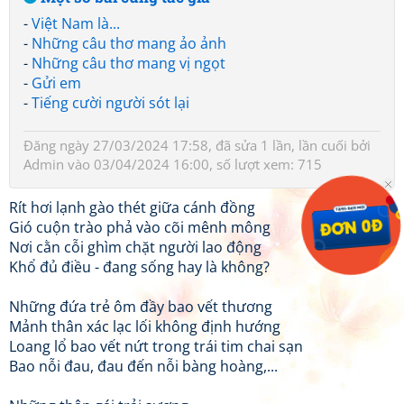
-
Việt Nam là...
-
Những câu thơ mang ảo ảnh
-
Những câu thơ mang vị ngọt
-
Gửi em
-
Tiếng cười người sót lại
Đăng ngày 27/03/2024 17:58, đã sửa 1 lần, lần cuối bởi
Admin
vào 03/04/2024 16:00, số lượt xem: 715
Rít hơi lạnh gào thét giữa cánh đồng
Gió cuộn trào phả vào cõi mênh mông
Nơi cằn cỗi ghìm chặt người lao động
Khổ đủ điều - đang sống hay là không?
Những đứa trẻ ôm đầy bao vết thương
Mảnh thân xác lạc lối không định hướng
Loang lổ bao vết nứt trong trái tim chai sạn
Bao nỗi đau, đau đến nỗi bàng hoàng,...