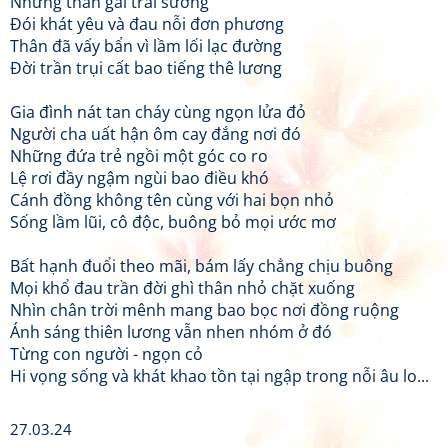
Những thân gái trải sương
Đói khát yêu và đau nỗi đơn phương
Thân đã vấy bẩn vì lầm lối lạc đường
Đời trần trụi cất bao tiếng thê lương
Gia đình nát tan cháy cùng ngọn lửa đỏ
Người cha uất hận ôm cay đắng nơi đó
Những đứa trẻ ngồi một góc co ro
Lệ rơi đầy ngậm ngùi bao điều khó
Cánh đồng không tên cùng với hai bọn nhỏ
Sống lầm lũi, cô độc, buông bỏ mọi ước mơ
Bất hạnh đuổi theo mãi, bám lấy chẳng chịu buông
Mọi khổ đau trần đời ghì thân nhỏ chặt xuống
Nhìn chân trời mênh mang bao bọc nơi đồng ruộng
Ánh sáng thiên lương vẫn nhen nhóm ở đó
Từng con người - ngọn cỏ
Hi vọng sống và khát khao tồn tại ngập trong nỗi âu lo...
27.03.24