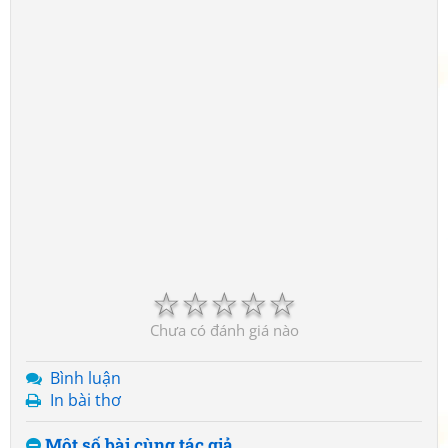
☆
☆
☆
☆
☆
Chưa có đánh giá nào
Bình luận
In bài thơ
Một số bài cùng tác giả