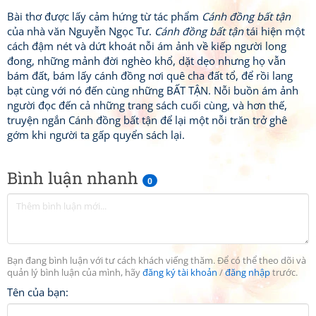
Bài thơ được lấy cảm hứng từ tác phẩm
Cánh đồng bất tận
của nhà văn Nguyễn Ngọc Tư.
Cánh đồng bất tận
tái hiện một
cách đậm nét và dứt khoát nỗi ám ảnh về kiếp người long
đong, những mảnh đời nghèo khổ, dặt dẹo nhưng họ vẫn
bám đất, bám lấy cánh đồng nơi quê cha đất tổ, để rồi lang
bạt cùng với nó đến cùng những BẤT TẬN. Nỗi buồn ám ảnh
người đọc đến cả những trang sách cuối cùng, và hơn thế,
truyện ngắn Cánh đồng bất tận để lại một nỗi trăn trở ghê
gớm khi người ta gấp quyển sách lại.
Bình luận nhanh
0
Bạn đang bình luận với tư cách khách viếng thăm. Để có thể theo dõi và
quản lý bình luận của mình, hãy
đăng ký tài khoản
/
đăng nhập
trước.
Tên của bạn: