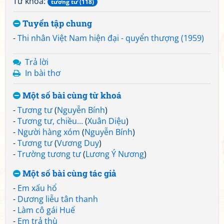
Từ khoá:
tương tư (118)
Tuyển tập chung
-
Thi nhân Việt Nam hiện đại - quyển thượng (1959)
Trả lời
In bài thơ
Một số bài cùng từ khoá
-
Tương tư
(
Nguyễn Bính
)
-
Tương tư, chiều...
(
Xuân Diệu
)
-
Người hàng xóm
(
Nguyễn Bính
)
-
Tương tư
(
Vương Duy
)
-
Trường tương tư
(
Lương Ý Nương
)
Một số bài cùng tác giả
-
Em xấu hổ
-
Dương liễu tân thanh
-
Làm cô gái Huế
-
Em trả thù