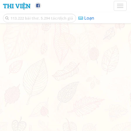
THI VIỆN
Toggl
naviga
Loạn