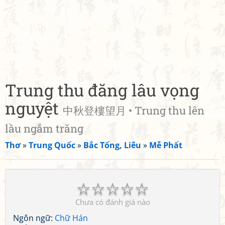
Trung thu đăng lâu vọng
nguyệt
中秋登樓望月 • Trung thu lên
lầu ngắm trăng
Thơ
»
Trung Quốc
»
Bắc Tống, Liêu
»
Mễ Phất
☆
☆
☆
☆
☆
Chưa có đánh giá nào
Ngôn ngữ:
Chữ Hán