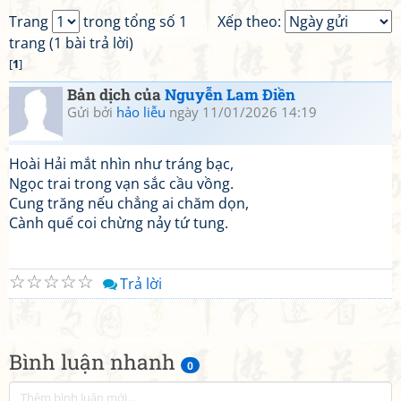
Trang
trong tổng số 1
Xếp theo:
trang (1 bài trả lời)
[
1
]
Bản dịch của
Nguyễn Lam Điền
Gửi bởi
hảo liễu
ngày 11/01/2026 14:19
Hoài Hải mắt nhìn như tráng bạc,
Ngọc trai trong vạn sắc cầu vồng.
Cung trăng nếu chẳng ai chăm dọn,
Cành quế coi chừng nảy tứ tung.
☆
☆
☆
☆
☆
Trả lời
Bình luận nhanh
0