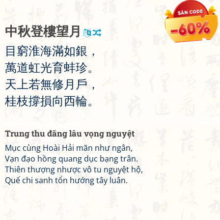
中
秋
登
樓
望
月
目
窮
淮
海
滿
如
銀
，
萬
道
虹
光
育
蚌
珍
。
天
上
若
無
修
月
戶
，
桂
枝
撐
損
向
西
輪
。
Trung thu đăng lâu vọng nguyệt
Mục cùng Hoài Hải mãn như ngân,
Vạn đạo hồng quang dục bạng trân.
Thiên thượng nhược vô tu nguyệt hộ,
Quế chi sanh tổn hướng tây luân.