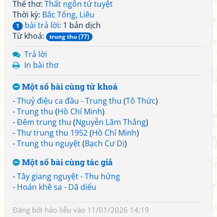
Thể thơ:
Thất ngôn tứ tuyệt
Thời kỳ:
Bắc Tống, Liêu
bài trả lời
: 1 bản dịch
1
Từ khoá:
trung thu (77)
Trả lời
In bài thơ
Một số bài cùng từ khoá
-
Thuỷ điệu ca đầu - Trung thu
(
Tô Thức
)
-
Trung thu
(
Hồ Chí Minh
)
-
Đêm trung thu
(
Nguyễn Lãm Thắng
)
-
Thư trung thu 1952
(
Hồ Chí Minh
)
-
Trung thu nguyệt
(
Bạch Cư Dị
)
Một số bài cùng tác giả
-
Tây giang nguyệt - Thu hứng
-
Hoán khê sa - Dã diểu
Đăng bởi
hảo liễu
vào 11/01/2026 14:19