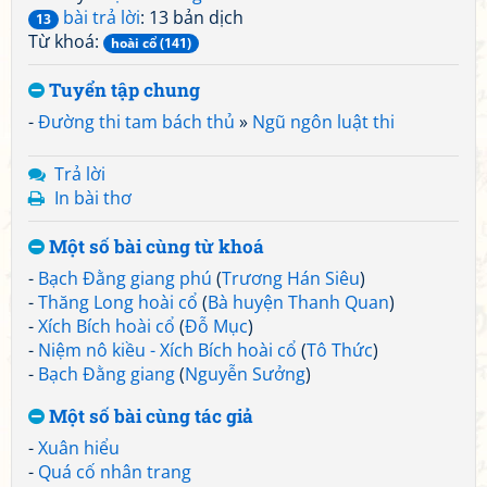
bài trả lời
: 13 bản dịch
13
Từ khoá:
hoài cổ (141)
Tuyển tập chung
-
Đường thi tam bách thủ
»
Ngũ ngôn luật thi
Trả lời
In bài thơ
Một số bài cùng từ khoá
-
Bạch Đằng giang phú
(
Trương Hán Siêu
)
-
Thăng Long hoài cổ
(
Bà huyện Thanh Quan
)
-
Xích Bích hoài cổ
(
Đỗ Mục
)
-
Niệm nô kiều - Xích Bích hoài cổ
(
Tô Thức
)
-
Bạch Đằng giang
(
Nguyễn Sưởng
)
Một số bài cùng tác giả
-
Xuân hiểu
-
Quá cố nhân trang