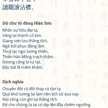
讀
罷
淚
沾
襟
。
Dữ chư tử đăng Hiện Sơn
Nhân sự hữu đại tạ,
Vãng lai thành cổ kim.
Giang sơn lưu thắng tích,
Ngã bối phục đăng lâm.
Thuỷ lạc ngư lương thiển,
Thiên hàn Mộng trạch thâm.
Dương công bi tự tại,
Độc bãi lệ triêm khâm.
Dịch nghĩa
Chuyện đời có đổi thay có tàn tạ
Quá khứ tương lai làm nên lịch sử xưa nay
Núi sông còn ghi lại thắng tích
Để cho chúng ta lại có dịp lên đây chiêm ngưỡng