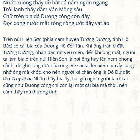
Nước xuống thấy đồ bắt cá nằm ngổn ngang
Trời lạnh thấy đầm Vân Mộng sâu
Chữ trên bia đá Dương công còn đấy
Đọc xong nước mắt ròng ròng ướt đầy vạt áo
Trên núi Hiện Sơn (phía nam huyện Tương Dương, tỉnh Hồ
Bắc) có cái bia của Dương Hỗ đời Tấn. Khi ông trấn ở đất
Tương Dương, nhân dân rất yêu mến, đến khi ông mất, người
ta làm bia ở trên núi Hiện Sơn là nơi ông hay lên xem phong
cảnh, để ghi công đức của ông. Về sau ai lên xem bia ấy cũng
nhớ ông mà khóc, cho nên người kế chân ông là Đỗ Dự đặt
tên
Truỵ lệ bi
. Nhân thấy bia ấy, tác giả nghĩ người ta rồi ai
cũng như Dương công chỉ còn lại một cái bia mà thôi, nên
cảm thấy mà thương tình.