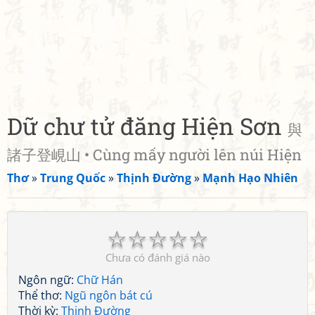
Dữ chư tử đăng Hiện Sơn
與
諸子登峴山 • Cùng mấy người lên núi Hiện
Thơ
»
Trung Quốc
»
Thịnh Đường
»
Mạnh Hạo Nhiên
☆
☆
☆
☆
☆
Chưa có đánh giá nào
Ngôn ngữ:
Chữ Hán
Thể thơ:
Ngũ ngôn bát cú
Thời kỳ:
Thịnh Đường