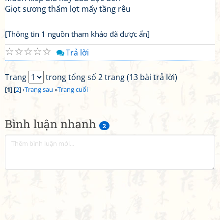
Giọt sương thấm lợt mấy tầng rêu
[Thông tin 1 nguồn tham khảo đã được ẩn]
☆
☆
☆
☆
☆
Trả lời
Trang
trong tổng số 2 trang (13 bài trả lời)
[
1
] [
2
] ›
Trang sau
»
Trang cuối
Bình luận nhanh
2