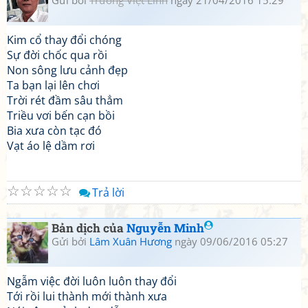
Gửi bởi
Trương Việt Linh
ngày 21/04/2016 15:29
Kim cổ thay đổi chóng
Sự đời chốc qua rồi
Non sông lưu cảnh đẹp
Ta bạn lại lên chơi
Trời rét đầm sâu thẳm
Triều vơi bến cạn bồi
Bia xưa còn tạc đó
Vạt áo lệ dầm rơi
☆
☆
☆
☆
☆
Trả lời
Bản dịch của
Nguyễn Minh
Gửi bởi
Lâm Xuân Hương
ngày 09/06/2016 05:27
Ngẫm việc đời luôn luôn thay đổi
Tới rồi lui thành mới thành xưa