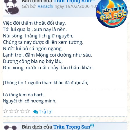
Bản dịch của
Trần Trọng Kim
Gửi bởi
Vanachi
ngày 19/02/2006 10:04
Việc đời thấm thoắt đổi thay,
Tới lui qua lại, xưa nay là nền.
Núi sông, thắng tích giữ nguyên,
Chúng ta nay được đi lên xem tường.
Nước lui bờ cá ngổn ngang,
Lạnh trời, đầm Mộng coi dường như sâu.
Dương công bia nọ bấy lâu,
Đọc xong, nước mắt chảy dào thấm khăn.
[Thông tin 1 nguồn tham khảo đã được ẩn]
Lộ tòng kim dạ bạch,
Nguyệt thị cố hương minh.
☆
☆
☆
☆
☆
Trả lời
Bản dịch của
Trần Trọng San