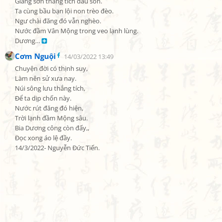
Giang sơn thắng tích dấu son.

Ta cùng bầu bạn lội non trèo đèo.

Ngư chài đăng đó vẫn nghèo.

Nước đầm Vân Mộng trong veo lạnh lùng.

Dương… 
Cơm Nguội
14/03/2022 13:49
Chuyện đời có thịnh suy,

Làm nên sử xưa nay.

Núi sông lưu thắng tích,

Để ta dịp chốn này.

Nước rút đăng đó hiện,

Trời lạnh đầm Mộng sâu.

Bia Dương công còn đấy,,

Đọc xong áo lệ đầy.

14/3/2022- Nguyễn Đức Tiến.