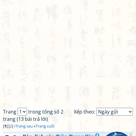
Trang
trong tổng số 2
Xếp theo:
trang (13 bài trả lời)
[
1
] [
2
] ›
Trang sau
»
Trang cuối