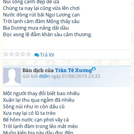
Núi sông cảnh đẹp dễ ưa
Chúng ta nay lại cũng vừa lên chơi
Nước dòng rút bãi Ngư Lương cạn
Trời lạnh căm đầm Mộng thấy sâu
Bia Dương mưa nắng dãi dầu
Đọc xong lệ đẫm khăn sầu cảm thương.
☆
☆
☆
☆
☆
Trả lời
Bản dịch của
Trần Tế Xương
Gửi bởi
dt@n
ngày 01/06/2019 23:33
Một người thay đổi biết bao nhiêu
Xuân lại thu qua ngẫm đã nhiều
Sông núi như in còn dấu cũ
Xưa nay lại có lũ ta trèo
Bể hôm nước cạn phơi vây cá
Trời lạnh đầm trong lẻo mắt mèo
Muôn kiếp bia này dầu đọc đến