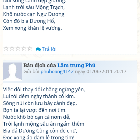
Núi sông cảnh đẹp giương.
Lạnh trời sâu Mộng Trạch,
Khô nước cạn Ngư Dương.
Còn đó bia Dương Hổ,
Xem xong khăn lệ vương.
☆
☆
☆
☆
☆
Trả lời
Bản dịch của
Lâm trung Phú
Gửi bởi
phuhoang4142
ngày 01/06/2011 20:17
Việc đời thay đổi chẳng ngừng yên,
Lui tới đêm ngày thành cổ kim.
Sông núi còn lưu bày cảnh đẹp,
Bọn ta lại vượt đến nơi tìm.
Nước khô bờ cạn cá nơm dễ,
Trời lạnh mộng sâu ân ngấm thêm!
Bia đá Dương Công còn để chữ,
Đọc xong áo đẫm lệ trong tim!!