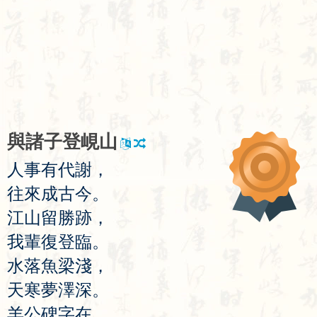
與
諸
子
登
峴
山
人
事
有
代
謝
，
往
來
成
古
今
。
江
山
留
勝
跡
，
我
輩
復
登
臨
。
水
落
魚
梁
淺
，
天
寒
夢
澤
深
。
羊
公
碑
字
在
，