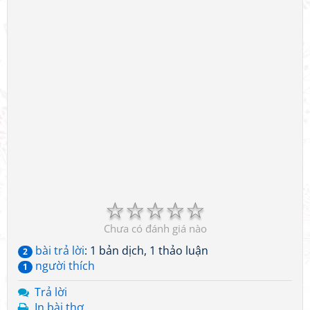
☆
☆
☆
☆
☆
Chưa có đánh giá nào
bài trả lời
: 1 bản dịch, 1 thảo luận
2
người thích
1
Trả lời
In bài thơ