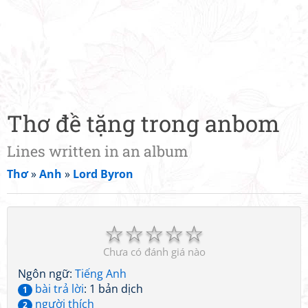
Thơ đề tặng trong anbom
Lines written in an album
Thơ
»
Anh
»
Lord Byron
☆
☆
☆
☆
☆
Chưa có đánh giá nào
Ngôn ngữ:
Tiếng Anh
bài trả lời
: 1 bản dịch
1
người thích
2