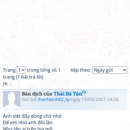
Trang
trong tổng số 1
Xếp theo:
trang (1 bài trả lời)
[
1
]
Bản dịch của
Thái Bá Tân
Gửi bởi
thanhbinh82_tp
ngày 15/03/2007 14:26
Anh viết đây dòng chữ nhỏ
Để em nhớ anh đôi lần
Như tên ai trên bia mộ