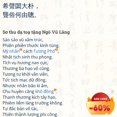
希
聲
閟
大
朴
，
聾
俗
何
由
聰
。
Sơ thu dạ toạ tặng Ngô Vũ Lăng
Sảo sảo vũ xâm trúc,
Phiên phiên thước kinh tùng.
Mỹ nhân
cách
Tương Phố
,
Nhất tịch sinh thu phong.
Tích vụ hương nan cực,
Thương ba hạo vô cùng.
Tương tư khởi vân viễn,
Tức tịch mạc dữ đồng.
Nhược nhân bão kì âm,
Chu huyền căng
khô đồng
.
Thanh thương kích tây hạo,
Phiếm liễm lăng trường không.
Tự đắc bản vô tác,
Thiên thành lượng phi công.