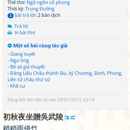
Thể thơ:
Ngũ ngôn cổ phong
Thời kỳ:
Trung Đường
bài trả lời
: 2 bản dịch
2
Trả lời
In bài thơ
Một số bài cùng tác giả
-
Giang tuyết
-
Ngư ông
-
Bổ xà giả thuyết
-
Đăng Liễu Châu thành lâu, ký Chương, Đinh, Phong,
Liên tứ châu thứ sử
-
Khê cư
Đăng bởi
tôn tiền tử
vào 29/01/2015 23:14
初
秋
夜
坐
贈
吳
武
陵
稍
稍
雨
侵
竹
，