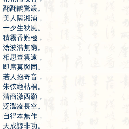
翻
翻
鵲
驚
叢
。
美
人
隔
湘
浦
，
一
夕
生
秋
風
。
積
霧
香
難
極
，
滄
波
浩
無
窮
。
相
思
豈
雲
遠
，
即
席
莫
與
同
。
若
人
抱
奇
音
，
朱
弦
緪
枯
桐
。
清
商
激
西
顥
，
泛
灩
凌
長
空
。
自
得
本
無
作
，
天
成
諒
非
功
。