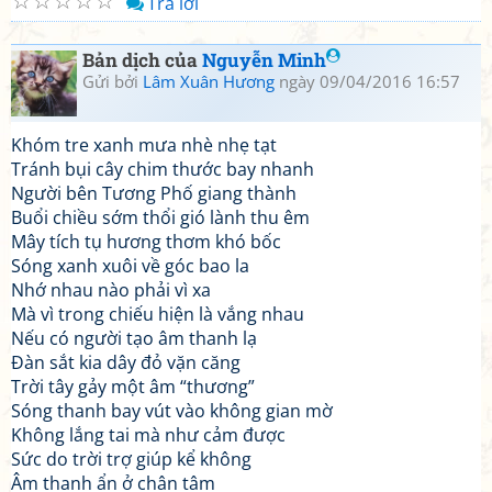
☆
☆
☆
☆
☆
Trả lời
Bản dịch của
Nguyễn Minh
Gửi bởi
Lâm Xuân Hương
ngày 09/04/2016 16:57
Khóm tre xanh mưa nhè nhẹ tạt
Tránh bụi cây chim thước bay nhanh
Người bên Tương Phố giang thành
Buổi chiều sớm thổi gió lành thu êm
Mây tích tụ hương thơm khó bốc
Sóng xanh xuôi về góc bao la
Nhớ nhau nào phải vì xa
Mà vì trong chiếu hiện là vắng nhau
Nếu có người tạo âm thanh lạ
Đàn sắt kia dây đỏ vặn căng
Trời tây gảy một âm “thương”
Sóng thanh bay vút vào không gian mờ
Không lắng tai mà như cảm được
Sức do trời trợ giúp kể không
Âm thanh ẩn ở chân tâm