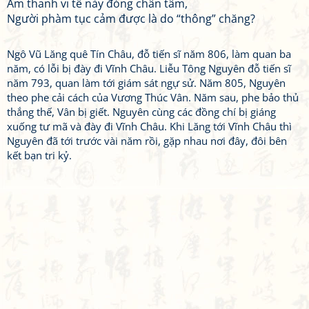
Âm thanh vi tế này đóng chân tâm,
Người phàm tục cảm được là do “thông” chăng?
Ngô Vũ Lăng quê Tín Châu, đỗ tiến sĩ năm 806, làm quan ba
năm, có lỗi bị đày đi Vĩnh Châu. Liễu Tông Nguyên đỗ tiến sĩ
năm 793, quan làm tới giám sát ngự sử. Năm 805, Nguyên
theo phe cải cách của Vương Thúc Vân. Năm sau, phe bảo thủ
thắng thế, Vân bị giết. Nguyên cùng các đồng chí bị giáng
xuống tư mã và đày đi Vĩnh Châu. Khi Lăng tới Vĩnh Châu thì
Nguyên đã tới trước vài năm rồi, gặp nhau nơi đây, đôi bên
kết bạn tri kỷ.