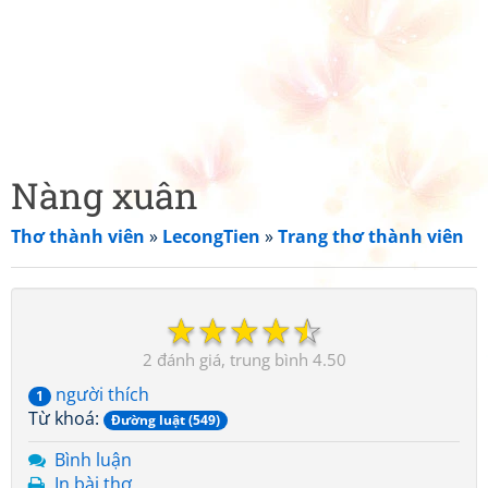
Nàng xuân
Thơ thành viên
»
LecongTien
»
Trang thơ thành viên
☆
☆
☆
☆
☆
2
4.50
người thích
1
Từ khoá:
Đường luật (549)
Bình luận
In bài thơ