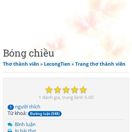
Bóng chiều
Thơ thành viên
»
LecongTien
»
Trang thơ thành viên
☆
☆
☆
☆
☆
1
5.00
người thích
1
Từ khoá:
Đường luật (548)
Bình luận
In bài thơ