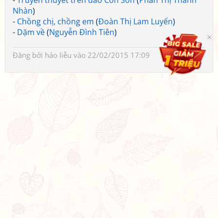
-
Truyền thuyết trên đảo Côn Sơn
(
Phan Thị Thanh
Nhàn
)
-
Chồng chị, chồng em
(
Đoàn Thị Lam Luyến
)
-
Dặm về
(
Nguyễn Đình Tiên
)
Đăng bởi
hảo liễu
vào 22/02/2015 17:09