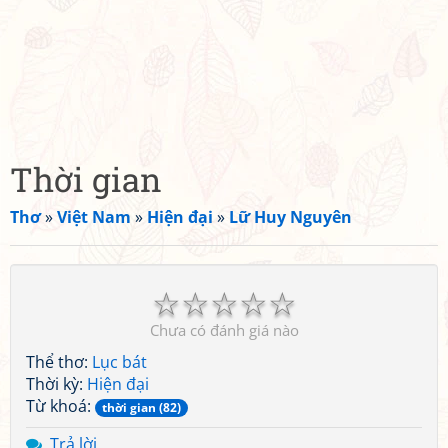
Thời gian
Thơ
»
Việt Nam
»
Hiện đại
»
Lữ Huy Nguyên
☆
☆
☆
☆
☆
Chưa có đánh giá nào
Thể thơ:
Lục bát
Thời kỳ:
Hiện đại
Từ khoá:
thời gian (82)
Trả lời