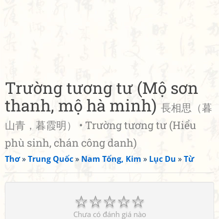
Trường tương tư (Mộ sơn
thanh, mộ hà minh)
長相思（暮
山青，暮霞明） • Trường tương tư (Hiểu
phù sinh, chán công danh)
Thơ
»
Trung Quốc
»
Nam Tống, Kim
»
Lục Du
»
Từ
☆
☆
☆
☆
☆
Chưa có đánh giá nào