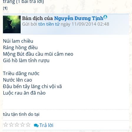
trang (1 bài trả lời)
[
1
]
Bản dịch của
Nguyễn Đương Tịnh
Gửi bởi
tôn tiền tử
ngày 11/09/2014 02:48
Núi lam chiều
Ráng hồng điều
Mộng Bút đầu cầu mũi cắm neo
Gió hồ làm tỉnh rượu
Triều dâng nước
Nước lên cao
Đậu bến tây lăng chi vội vã
Luộc rau ăn đã nào
tửu tận tình do tại
☆
☆
☆
☆
☆
Trả lời