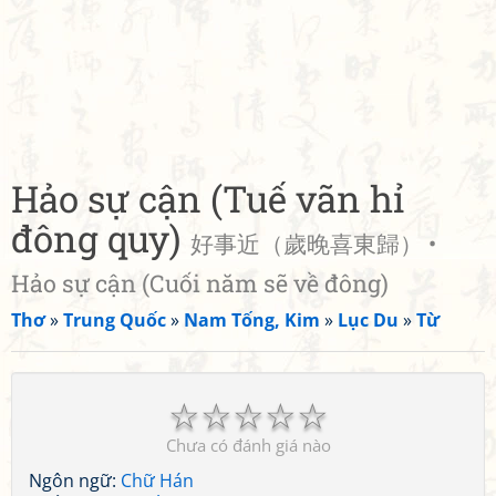
Hảo sự cận (Tuế vãn hỉ
đông quy)
好事近（歲晚喜東歸） •
Hảo sự cận (Cuối năm sẽ về đông)
Thơ
»
Trung Quốc
»
Nam Tống, Kim
»
Lục Du
»
Từ
☆
☆
☆
☆
☆
Chưa có đánh giá nào
Ngôn ngữ:
Chữ Hán