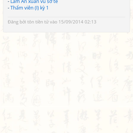
-
Lâm An xuân vũ sơ tễ
-
Thẩm viên (I) kỳ 1
Đăng bởi
tôn tiền tử
vào 15/09/2014 02:13