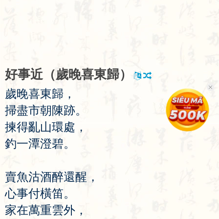
好
事
近
（
歲
晚
喜
東
歸
）
歲
晚
喜
東
歸
，
掃
盡
市
朝
陳
跡
。
揀
得
亂
山
環
處
，
釣
一
潭
澄
碧
。
賣
魚
沽
酒
醉
還
醒
，
心
事
付
橫
笛
。
家
在
萬
重
雲
外
，