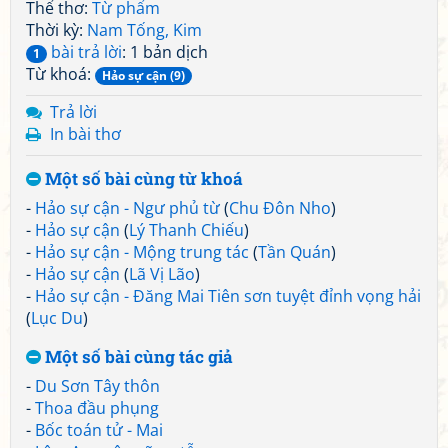
Thể thơ:
Từ phẩm
Thời kỳ:
Nam Tống, Kim
bài trả lời
: 1 bản dịch
1
Từ khoá:
Hảo sự cận (9)
Trả lời
In bài thơ
Một số bài cùng từ khoá
-
Hảo sự cận - Ngư phủ từ
(
Chu Đôn Nho
)
-
Hảo sự cận
(
Lý Thanh Chiếu
)
-
Hảo sự cận - Mộng trung tác
(
Tần Quán
)
-
Hảo sự cận
(
Lã Vị Lão
)
-
Hảo sự cận - Đăng Mai Tiên sơn tuyệt đỉnh vọng hải
(
Lục Du
)
Một số bài cùng tác giả
-
Du Sơn Tây thôn
-
Thoa đầu phụng
-
Bốc toán tử - Mai