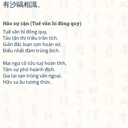
有
沙
鷗
相
識
。
Hảo sự cận (Tuế vãn hỉ đông quy)
Tuế vãn hỉ đông quy,
Tảo tận thị triều trần tích.
Giản đắc loạn sơn hoàn xứ,
Điếu nhất đàm trừng bích.
Mại ngư cô tửu tuý hoàn tỉnh,
Tâm sự phó hoành địch.
Gia tại vạn trùng vân ngoại,
Hữu sa âu tương thức.