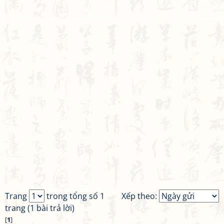
Trang
trong tổng số 1
Xếp theo:
trang (1 bài trả lời)
[
1
]