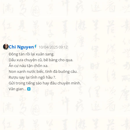
Chi Nguyen
10/04/2025 09:12
Đông tàn rồi lại xuân sang.

Dấu xưa chuyện cũ, bẽ bàng cho qua.

Ẩn cư náu tận chốn xa.

Non xanh nước biếc, tình đà buông câu.

Rượu say lại tỉnh ngõ hầu ?.

Gửi trong tiếng sáo hay đâu chuyện mình.

Vân gian… 