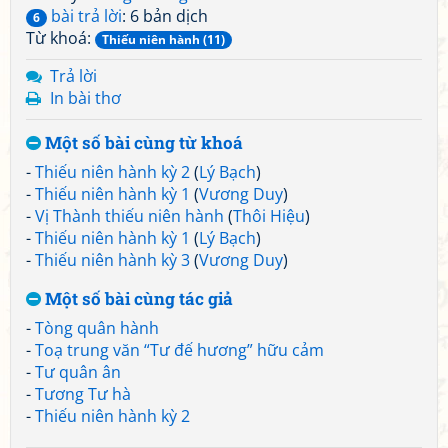
bài trả lời
: 6 bản dịch
6
Từ khoá:
Thiếu niên hành (11)
Trả lời
In bài thơ
Một số bài cùng từ khoá
-
Thiếu niên hành kỳ 2
(
Lý Bạch
)
-
Thiếu niên hành kỳ 1
(
Vương Duy
)
-
Vị Thành thiếu niên hành
(
Thôi Hiệu
)
-
Thiếu niên hành kỳ 1
(
Lý Bạch
)
-
Thiếu niên hành kỳ 3
(
Vương Duy
)
Một số bài cùng tác giả
-
Tòng quân hành
-
Toạ trung văn “Tư đế hương” hữu cảm
-
Tư quân ân
-
Tương Tư hà
-
Thiếu niên hành kỳ 2