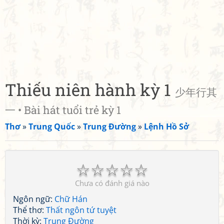
Thiếu niên hành kỳ 1
少年行其
一 • Bài hát tuổi trẻ kỳ 1
Thơ
»
Trung Quốc
»
Trung Đường
»
Lệnh Hồ Sở
☆
☆
☆
☆
☆
Chưa có đánh giá nào
Ngôn ngữ:
Chữ Hán
Thể thơ:
Thất ngôn tứ tuyệt
Thời kỳ:
Trung Đường