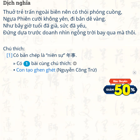
Dịch nghĩa
Thuở trẻ trấn ngoài biên nên có thói phóng cuồng,
Ngựa Phiên cưỡi không yên, đi bắn dê vàng.
Như bây giờ tuổi đã già, sức đã yếu,
Đứng dựa trước doanh nhìn ngỗng trời bay qua mà thôi.
Chú thích:
[1]
Có bản chép là “niên sự” 年事.
» Có
bài cùng chú thích:
1
Con tạo ghen ghét
(Nguyễn Công Trứ)