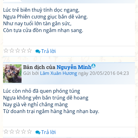
Lúc trẻ biên thuỳ tính dọc ngang,
Ngựa Phiên cương giục bắn dê vàng.
Như nay tuổi lớn tàn gân sức,
Còn tựa cửa đồn ngắm nhạn sang.
☆
☆
☆
☆
☆
Trả lời
Bản dịch của
Nguyễn Minh
Gửi bởi
Lâm Xuân Hương
ngày 20/05/2016 04:23
Lúc còn nhỏ đã quen phóng túng
Ngựa không yên bắn trúng dê hoang
Nay già về nghỉ chẳng màng
Từ doanh trại ngắm hàng hàng nhạn bay.
☆
☆
☆
☆
☆
Trả lời