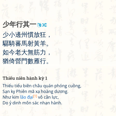
少
年
行
其
一
少
小
邊
州
慣
放
狂
，
驏
騎
蕃
馬
射
黃
羊
。
如
今
老
大
無
筋
力
，
猶
倚
營
門
數
雁
行
。
Thiếu niên hành kỳ 1
Thiếu tiểu biên châu quán phóng cuồng,
Sạn kỵ Phiên mã xạ hoàng dương.
[1]
Như kim
lão đại
vô cân lực,
Do ỷ dinh môn sác nhạn hành.