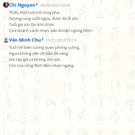
Chi Nguyen
29/04/2025 09:31
Thiếu thời tuổi trẻ xông pha.

Dương cung cưỡi ngựa, được đà đi săn.

Tuổi già sức lão khó khăn.

Cửa doanh cánh nhạn, băn khoăn ngóng nhìn !
Văn Minh Chu
15/11/2019 13:13
Tuổi trẻ biên cương quen phóng cuồng,

Ngựa không yên cỡi bắn dê vàng.

Mà nay già cả không còn sức,

Còn tựa cổng đình đếm nhạn ngang.