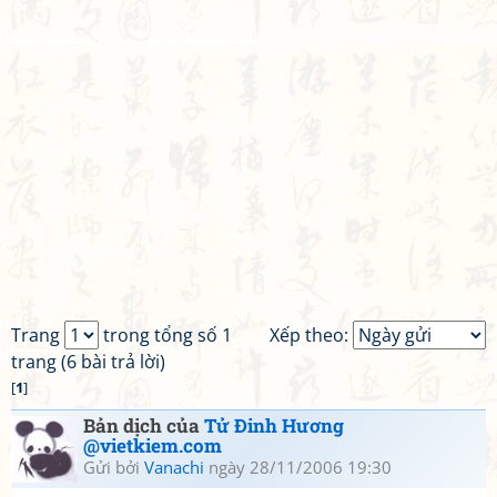
Trang
trong tổng số 1
Xếp theo:
trang (6 bài trả lời)
[
1
]
Bản dịch của
Tử Đinh Hương
@vietkiem.com
Gửi bởi
Vanachi
ngày 28/11/2006 19:30