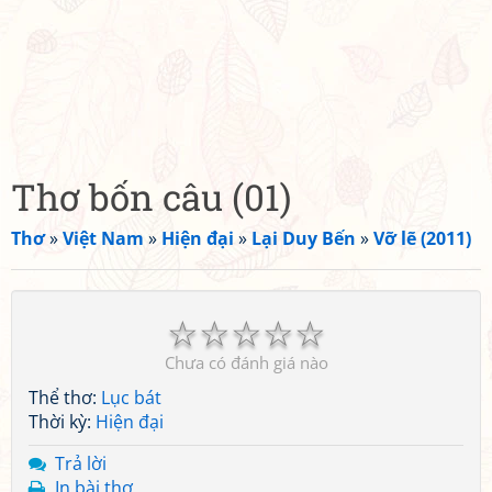
Thơ bốn câu (01)
Thơ
»
Việt Nam
»
Hiện đại
»
Lại Duy Bến
»
Vỡ lẽ (2011)
☆
☆
☆
☆
☆
Chưa có đánh giá nào
Thể thơ:
Lục bát
Thời kỳ:
Hiện đại
Trả lời
In bài thơ