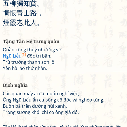
五
柳
獨
知
貧
。
惆
悵
青
山
路
，
煙
霞
老
此
人
。
Tặng Tần Hệ trưng quân
Quần công thuỳ nhượng vị?
[1]
Ngũ Liễu
độc tri bần.
Trù trướng thanh sơn lộ,
Yên hà lão thử nhân.
Dịch nghĩa
Các quan mấy ai đã muốn nghỉ việc,
Ông Ngũ Liểu ẩn cư sống cô độc và nghèo túng.
Buồn bã trên đường núi xanh,
Trong sương khói chỉ có ông già đó.
Tần Hệ là thi nhân cùng thời với tác giả. Xưa những người lên