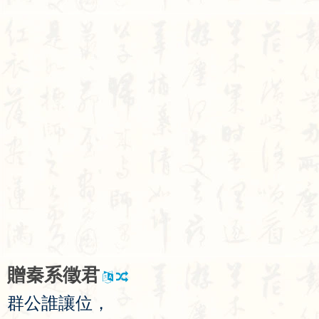
贈
秦
系
徵
君
群
公
誰
讓
位
，