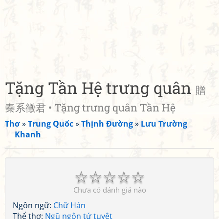
Tặng Tần Hệ trưng quân
贈
秦系徵君 • Tặng trưng quân Tần Hệ
Thơ
»
Trung Quốc
»
Thịnh Đường
»
Lưu Trường
Khanh
☆
☆
☆
☆
☆
Chưa có đánh giá nào
Ngôn ngữ:
Chữ Hán
Thể thơ:
Ngũ ngôn tứ tuyệt