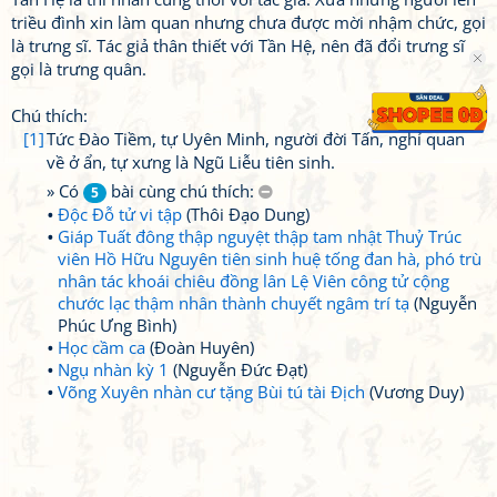
triều đình xin làm quan nhưng chưa được mời nhậm chức, gọi
là trưng sĩ. Tác giả thân thiết với Tần Hệ, nên đã đổi trưng sĩ
gọi là trưng quân.
Chú thích:
[1]
Tức Đào Tiềm, tự Uyên Minh, người đời Tấn, nghỉ quan
về ở ẩn, tự xưng là Ngũ Liễu tiên sinh.
» Có
bài cùng chú thích:
5
Độc Đỗ tử vi tập
(Thôi Đạo Dung)
Giáp Tuất đông thập nguyệt thập tam nhật Thuỷ Trúc
viên Hồ Hữu Nguyên tiên sinh huệ tống đan hà, phó trù
nhân tác khoái chiêu đồng lân Lệ Viên công tử cộng
chước lạc thậm nhân thành chuyết ngâm trí tạ
(Nguyễn
Phúc Ưng Bình)
Học cầm ca
(Đoàn Huyên)
Ngụ nhàn kỳ 1
(Nguyễn Đức Đạt)
Võng Xuyên nhàn cư tặng Bùi tú tài Địch
(Vương Duy)