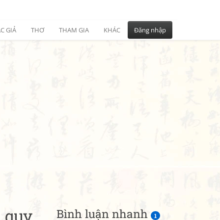
C GIẢ
THƠ
THAM GIA
KHÁC
Đăng nhập
 quy
Bình luận nhanh
1