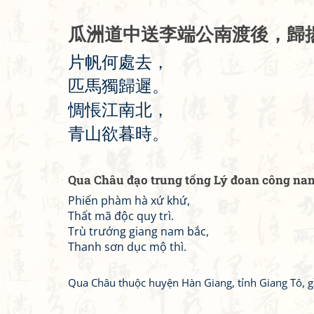
瓜
洲
道
中
送
李
端
公
南
渡
後
，
歸
片
帆
何
處
去
，
匹
馬
獨
歸
遲
。
惆
悵
江
南
北
，
青
山
欲
暮
時
。
Qua Châu đạo trung tống Lý đoan công na
Phiến phàm hà xứ khứ,
Thất mã độc quy trì.
Trù trướng giang nam bắc,
Thanh sơn dục mộ thì.
Qua Châu thuộc huyện Hàn Giang, tỉnh Giang Tô, 