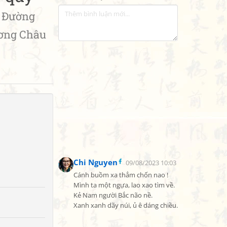
ường
ương Châu
Chi Nguyen
09/08/2023 10:03
Cánh buồm xa thẳm chốn nao !

Mình ta một ngựa, lao xao tìm về.

Kẻ Nam người Bắc não nề.

Xanh xanh dãy núi, ủ ê dáng chiều.