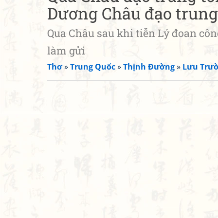
Dương Châu đạo trun
Qua Châu sau khi tiễn Lý đoan cô
làm gửi
Thơ
»
Trung Quốc
»
Thịnh Đường
»
Lưu Trư