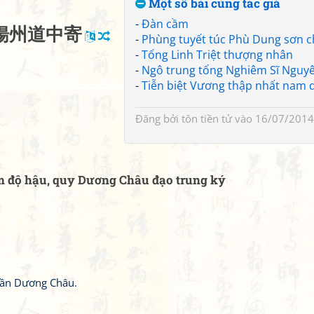
Một số bài cùng tác giả
-
Đàn cầm
揚
州
道
中
寄
-
Phùng tuyết túc Phù Dung sơn 
-
Tống Linh Triệt thượng nhân
-
Ngô trung tống Nghiêm Sĩ Nguy
-
Tiễn biệt Vương thập nhất nam 
Đăng bởi
tôn tiền tử
vào 16/07/2014
m độ hậu, quy Dương Châu đạo trung ký
gần Dương Châu.