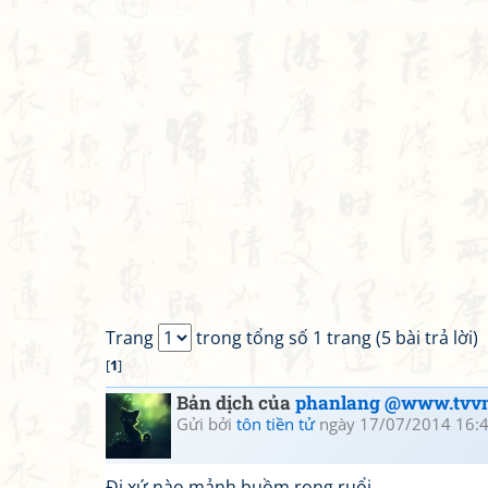
Trang
trong tổng số 1 trang (5 bài trả lời)
[
1
]
Bản dịch của
phanlang @www.tvvn
Gửi bởi
tôn tiền tử
ngày 17/07/2014 16:
Đi xứ nào mảnh buồm rong ruổi