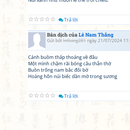
Núi xanh như muốn lê thê trời chiều.
☆
☆
☆
☆
☆
Trả lời
Bản dịch của
Lê Nam Thắng
Gửi bởi
lnthang281
ngày 21/07/2024 11
Cánh buồm thấp thoáng về đâu
Một mình chậm rãi bóng câu thẫn thờ
Buồn trông nam bắc đôi bờ
Hoàng hôn núi biếc dần mờ trong sương
☆
☆
☆
☆
☆
Trả lời