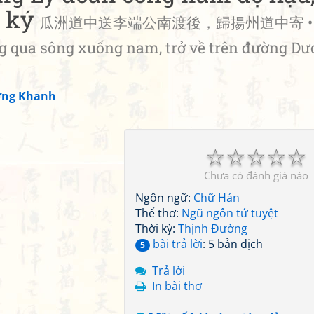
g ký
瓜洲道中送李端公南渡後，歸揚州道中寄 • Đ
ng qua sông xuống nam, trở về trên đường D
ờng Khanh
☆
☆
☆
☆
☆
Chưa có đánh giá nào
Ngôn ngữ:
Chữ Hán
Thể thơ:
Ngũ ngôn tứ tuyệt
Thời kỳ:
Thịnh Đường
bài trả lời
: 5 bản dịch
5
Trả lời
In bài thơ