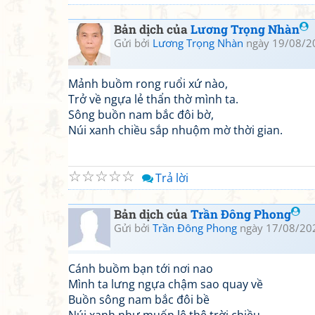
Bản dịch của
Lương Trọng Nhàn
Gửi bởi
Lương Trọng Nhàn
ngày 19/08/2
Mảnh buồm rong ruổi xứ nào,
Trở về ngựa lẻ thẩn thờ mình ta.
Sông buồn nam bắc đôi bờ,
Núi xanh chiều sắp nhuộm mờ thời gian.
☆
☆
☆
☆
☆
Trả lời
Bản dịch của
Trần Đông Phong
Gửi bởi
Trần Đông Phong
ngày 17/08/20
Cánh buồm bạn tới nơi nao
Mình ta lưng ngựa chậm sao quay về
Buồn sông nam bắc đôi bề