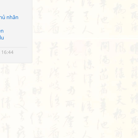
chủ nhân
ên
du
 16:44