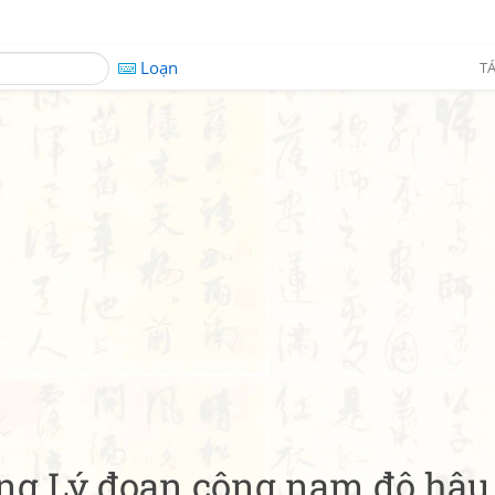
Loạn
TÁ
ng Lý đoan công nam độ hậu,