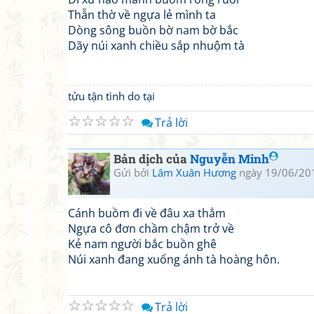
Thẫn thờ về ngựa lẻ mình ta
Dòng sông buồn bờ nam bờ bắc
Dãy núi xanh chiều sắp nhuộm tà
tửu tận tình do tại
☆
☆
☆
☆
☆
Trả lời
Bản dịch của
Nguyễn Minh
Gửi bởi
Lâm Xuân Hương
ngày 19/06/20
Cánh buồm đi về đâu xa thẳm
Ngựa cô đơn chầm chậm trở về
Kẻ nam người bắc buồn ghê
Núi xanh đang xuống ánh tà hoàng hôn.
☆
☆
☆
☆
☆
Trả lời