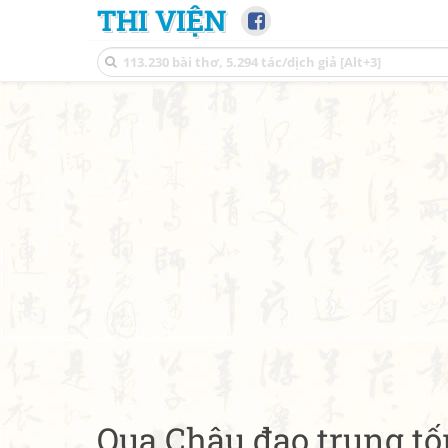
THI VIỆN
Qua Châu đạo trung tố