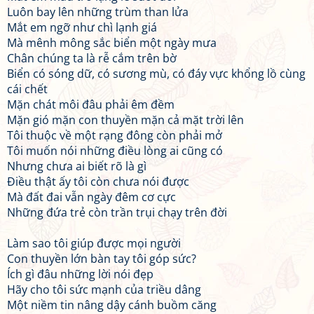
Luôn bay lên những trùm than lửa
Mắt em ngỡ như chì lạnh giá
Mà mênh mông sắc biển một ngày mưa
Chân chúng ta là rễ cắm trên bờ
Biển có sóng dữ, có sương mù, có đáy vực khổng lồ cùng
cái chết
Mặn chát môi đâu phải êm đềm
Mặn gió mặn con thuyền mặn cả mặt trời lên
Tôi thuộc về một rạng đông còn phải mở
Tôi muốn nói những điều lòng ai cũng có
Nhưng chưa ai biết rõ là gì
Điều thật ấy tôi còn chưa nói được
Mà đất đai vẫn ngày đêm cơ cực
Những đứa trẻ còn trần trụi chạy trên đời
Làm sao tôi giúp được mọi người
Con thuyền lớn bàn tay tôi góp sức?
Ích gì đâu những lời nói đẹp
Hãy cho tôi sức mạnh của triều dâng
Một niềm tin nâng dậy cánh buồm căng