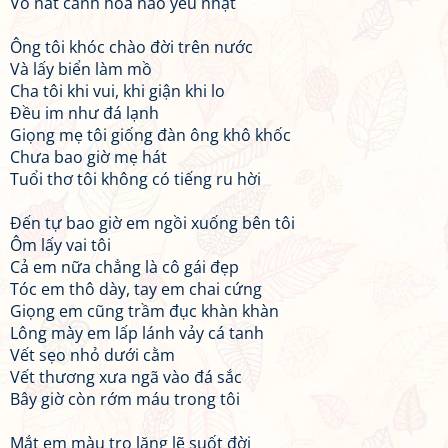
Vò nát cánh hoa nào yếu nhạt
Ông tôi khóc chào đời trên nước
Và lấy biển làm mồ
Cha tôi khi vui, khi giận khi lo
Đều im như đá lạnh
Giọng mẹ tôi giống đàn ông khô khốc
Chưa bao giờ mẹ hát
Tuổi thơ tôi không có tiếng ru hời
Đến tự bao giờ em ngồi xuống bên tôi
Ôm lấy vai tôi
Cả em nữa chẳng là cô gái đẹp
Tóc em thô dày, tay em chai cứng
Giọng em cũng trầm đục khàn khàn
Lông mày em lấp lánh vảy cá tanh
Vết sẹo nhỏ dưới cằm
Vết thương xưa ngã vào đá sắc
Bây giờ còn rớm máu trong tôi
Mắt em màu tro lặng lẽ suốt đời