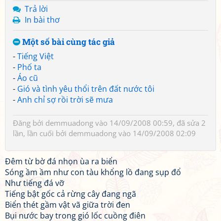
Trả lời
In bài thơ
Một số bài cùng tác giả
-
Tiếng Việt
-
Phố ta
-
Áo cũ
-
Gió và tình yêu thổi trên đất nước tôi
-
Anh chỉ sợ rồi trời sẽ mưa
Đăng bởi
demmuadong
vào 14/09/2008 00:59, đã sửa 2
lần, lần cuối bởi
demmuadong
vào 14/09/2008 02:09
Đêm từ bờ đá nhọn ùa ra biển
Sóng ầm ầm như con tàu khổng lồ đang sụp đổ
Như tiếng đá vỡ
Tiếng bật gốc cả rừng cây đang ngã
Biển thét gầm vật vã giữa trời đen
Bụi nước bay trong gió lốc cuồng điên