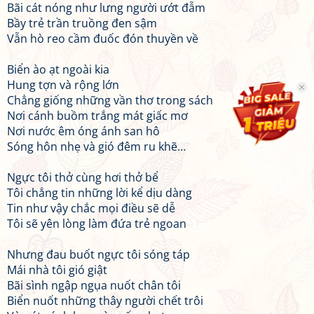
Bãi cát nóng như lưng người ướt đẫm
Bầy trẻ trần truồng đen sậm
Vẫn hò reo cầm đuốc đón thuyền về
Biển ào ạt ngoài kia
Hung tợn và rộng lớn
Chẳng giống những vần thơ trong sách
Nơi cánh buồm trắng mát giấc mơ
Nơi nước êm óng ánh san hô
Sóng hôn nhẹ và gió đêm ru khẽ…
Ngực tôi thở cùng hơi thở bể
Tôi chẳng tin những lời kể dịu dàng
Tin như vậy chắc mọi điều sẽ dễ
Tôi sẽ yên lòng làm đứa trẻ ngoan
Nhưng đau buốt ngực tôi sóng táp
Mái nhà tôi gió giật
Bãi sình ngập ngụa nuốt chân tôi
Biển nuốt những thây người chết trôi