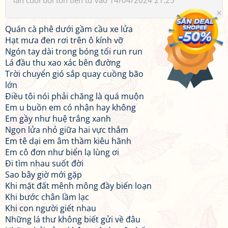
lần cuối bởi
tôn tiền tử
vào 14/04/2024 21:25
Quán cà phê dưới gầm cầu xe lửa
Hạt mưa đen rơi trên ô kính vỡ
Ngón tay dài trong bóng tối run run
Lá đầu thu xao xác bên đường
Trời chuyển gió sắp quay cuồng bão
lớn
Điều tôi nói phải chăng là quá muộn
Em u buồn em có nhận hay không
Em gầy như huệ trắng xanh
Ngọn lửa nhỏ giữa hai vực thẳm
Em tê dại em âm thầm kiêu hãnh
Em cô đơn như biển lạ lùng ơi
Đi tìm nhau suốt đời
Sao bây giờ mới gặp
Khi mặt đất mênh mông đầy biến loạn
Khi bước chân lầm lạc
Khi con người giết nhau
Những lá thư không biết gửi về đâu