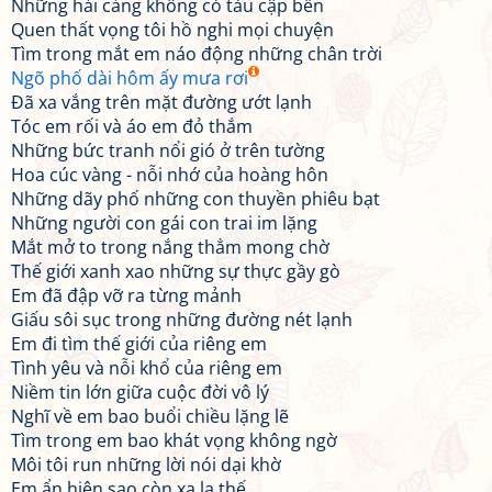
Những hải cảng không có tàu cập bến
Quen thất vọng tôi hồ nghi mọi chuyện
Tìm trong mắt em náo động những chân trời
Ngõ phố dài hôm ấy mưa rơi
Đã xa vắng trên mặt đường ướt lạnh
Tóc em rối và áo em đỏ thắm
Những bức tranh nổi gió ở trên tường
Hoa cúc vàng - nỗi nhớ của hoàng hôn
Những dãy phố những con thuyền phiêu bạt
Những người con gái con trai im lặng
Mắt mở to trong nắng thẳm mong chờ
Thế giới xanh xao những sự thực gầy gò
Em đã đập vỡ ra từng mảnh
Giấu sôi sục trong những đường nét lạnh
Em đi tìm thế giới của riêng em
Tình yêu và nỗi khổ của riêng em
Niềm tin lớn giữa cuộc đời vô lý
Nghĩ về em bao buổi chiều lặng lẽ
Tìm trong em bao khát vọng không ngờ
Môi tôi run những lời nói dại khờ
Em ẩn hiện sao còn xa lạ thế