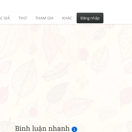
C GIẢ
THƠ
THAM GIA
KHÁC
Đăng nhập
Bình luận nhanh
1