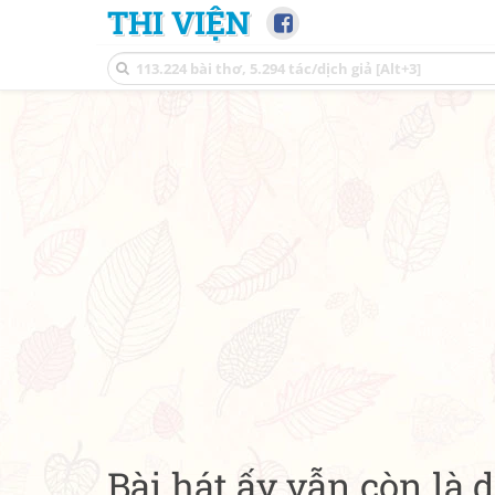
THI VIỆN
Bài hát ấy vẫn còn là d