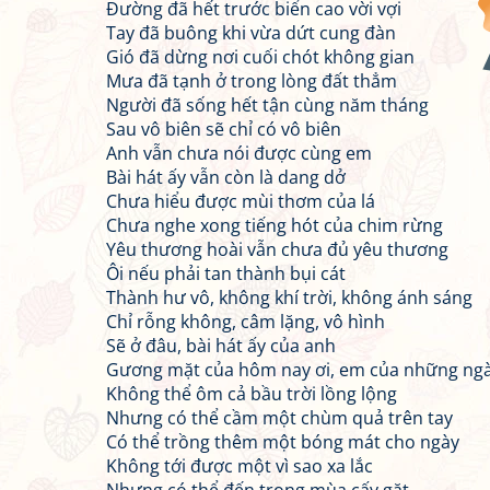
Đường đã hết trước biển cao vời vợi
Tay đã buông khi vừa dứt cung đàn
Gió đã dừng nơi cuối chót không gian
Mưa đã tạnh ở trong lòng đất thẳm
Người đã sống hết tận cùng năm tháng
Sau vô biên sẽ chỉ có vô biên
Anh vẫn chưa nói được cùng em
Bài hát ấy vẫn còn là dang dở
Chưa hiểu được mùi thơm của lá
Chưa nghe xong tiếng hót của chim rừng
Yêu thương hoài vẫn chưa đủ yêu thương
Ôi nếu phải tan thành bụi cát
Thành hư vô, không khí trời, không ánh sáng
Chỉ rỗng không, câm lặng, vô hình
Sẽ ở đâu, bài hát ấy của anh
Gương mặt của hôm nay ơi, em của những ng
Không thể ôm cả bầu trời lồng lộng
Nhưng có thể cầm một chùm quả trên tay
Có thể trồng thêm một bóng mát cho ngày
Không tới được một vì sao xa lắc