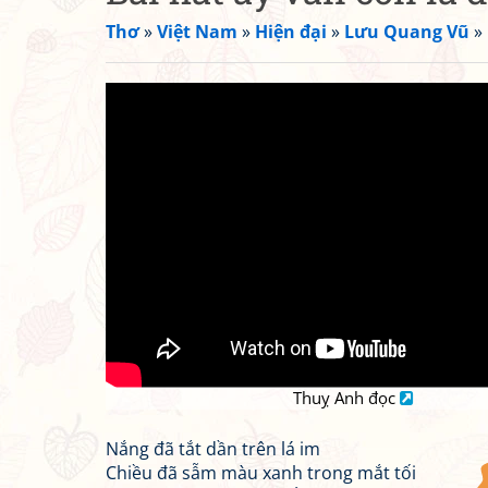
Thơ
»
Việt Nam
»
Hiện đại
»
Lưu Quang Vũ
»
Thuỵ Anh đọc
Nắng đã tắt dần trên lá im
Chiều đã sẫm màu xanh trong mắt tối