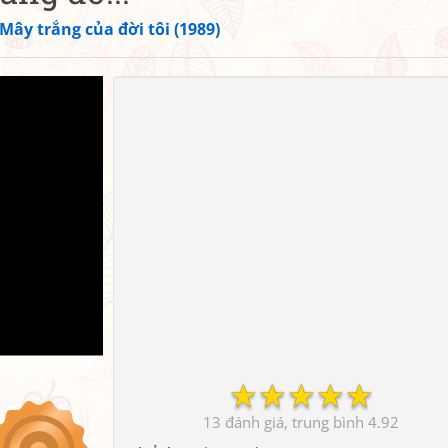
Mây trắng của đời tôi (1989)
☆
☆
☆
☆
☆
13
4.92