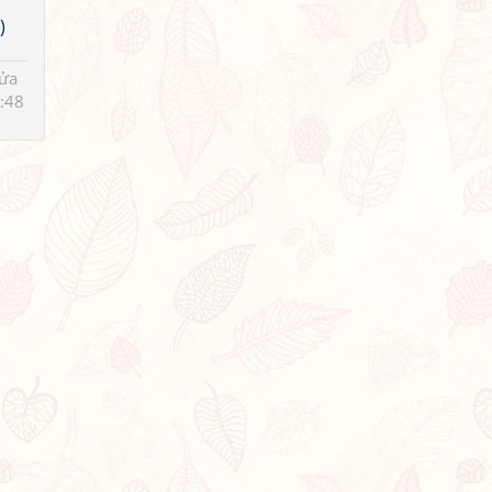
)
sửa
:48