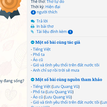
Thể thơ:
Thơ tự do
Thời kỳ:
Hiện đại
người thích
4
Trả lời
In bài thơ
Tài liệu đính kèm
1
Một số bài cùng tác giả
-
Tiếng Việt
-
Phố ta
-
Áo cũ
-
Gió và tình yêu thổi trên đất nước tôi
-
Anh chỉ sợ rồi trời sẽ mưa
Một số bài cùng nguồn tham khảo
ày đang sống?
-
Tiếng Việt
(
Lưu Quang Vũ
)
-
Phố ta
(
Lưu Quang Vũ
)
-
Áo cũ
(
Lưu Quang Vũ
)
-
Gió và tình yêu thổi trên đất nước tôi
(
Lư