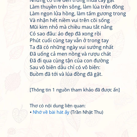
Nhưng có thể đến trong mùa cấy gặt
Làm thuyền trên sông, làm lúa trên đồng
Làm ngọn lửa hồng, làm tấm gương trong
Và nhận hết niềm vui trên cõi sống
Mũi kim nhỏ mà chiều mau tắt nắng
Có sao đâu: áo đẹp đã xong rồi
Phút cuối cùng tay vẫn ở trong tay
Ta đã có những ngày vui sướng nhất
Đã uống cả men nồng và rượu chát
Đã đi qua cùng tận của con đường
Sau vô biên dẫu chỉ có vô biên:
Buồm đã tới và lúa đồng đã gặt.
[Thông tin 1 nguồn tham khảo đã được ẩn]
Thơ có nội dung liên quan:
Nhớ về bài hát ấy
(Trần Nhật Thu)