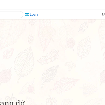
Loạn
TÁ
ang dở...