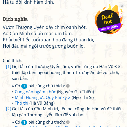
Hà tu đối kính hàm tình.
Dịch nghĩa
Vườn Thượng Uyển đầy chim oanh hót,
Ao Côn Minh cỏ bồ mọc um tùm.
Phải biết tiếc tuổi xuân hoa đang thuận lợi,
Hơi đâu mà ngồi trước gương buồn lo.
Chú thích:
[1]
Gọi tắt của Thượng Uyển lâm, vườn rừng do Hán Vũ Đế
thiết lập bên ngoài hoàng thành Trường An để vui chơi,
săn bắn.
» Có
bài cùng chú thích:
3
Cung oán ngâm khúc
(Nguyễn Gia Thiều)
Minh Hoàng ức Quý Phi kỳ 2
(Ngô Thì Sĩ)
Thọ thi
(Hà Vũ Bảng)
[2]
Gọi tắt của Côn Minh trì, tên ao, cũng do Hán Vũ đế thiết
lập gần Thượng Uyển lâm để vui chơi.
» Có
bài cùng chú thích:
1