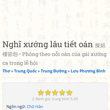
Nghĩ xướng lâu tiết oán
擬娼
樓節怨 • Phỏng theo nỗi oán của gái xướng
ca trong lễ hội
Thơ
»
Trung Quốc
»
Trung Đường
»
Lưu Phương Bình
☆
☆
☆
☆
☆
2
5.00
Ngôn ngữ:
Chữ Hán