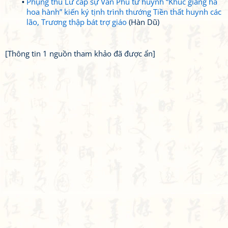
Phụng thù Lư cấp sự Vân Phu tứ huynh “Khúc giang hà
hoa hành” kiến ký tịnh trình thướng Tiền thất huynh các
lão, Trương thập bát trợ giáo
(Hàn Dũ)
[Thông tin 1 nguồn tham khảo đã được ẩn]