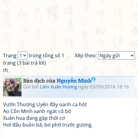
Trang
trong tổng số 1
Xếp theo:
trang (3 bài trả lời)
[
1
]
Bản dịch của
Nguyễn Minh
Gửi bởi
Lâm Xuân Hương
ngày 03/09/2016 18:16
Vườn Thượng Uyển đầy oanh ca hót
Ao Côn Minh xanh ngát cỏ bồ
Xuân hoa đang gặp thời cơ
Hơi đâu buồn bã, bơ phờ trước gương.