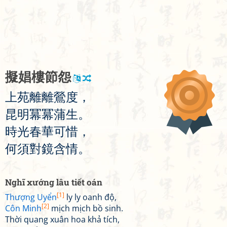
擬
娼
樓
節
怨
上
苑
離
離
鶯
度
，
昆
明
冪
冪
蒲
生
。
時
光
春
華
可
惜
，
何
須
對
鏡
含
情
。
Nghĩ xướng lâu tiết oán
[1]
Thượng Uyển
ly ly oanh độ,
[2]
Côn Minh
mịch mịch bồ sinh.
Thời quang xuân hoa khả tích,