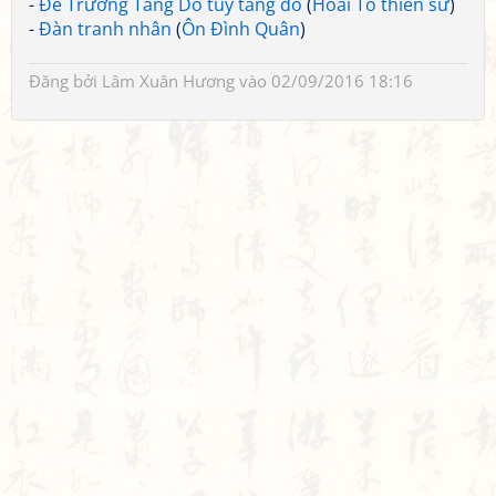
-
Đề Trương Tăng Do tuý tăng đồ
(
Hoài Tố thiền sư
)
-
Đàn tranh nhân
(
Ôn Đình Quân
)
Đăng bởi
Lâm Xuân Hương
vào 02/09/2016 18:16