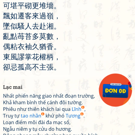
可
堪
平
砌
更
堆
墻
。
飄
如
遷
客
來
過
嶺
，
墜
似
騷
人
去
赴
湘
。
亂
點
苺
苔
多
莫
數
，
偶
粘
衣
袖
久
猶
香
。
東
風
謬
掌
花
權
柄
，
卻
忌
孤
高
不
主
張
。
Lạc mai
Nhất phiến năng giao nhất đoạn trường,
Khả kham bình thế cánh đôi tường.
Phiêu như thiên khách lai qua
Lĩnh
,
Truỵ tự
tao nhân
khứ phó
Tương
.
Loạn điểm môi đài đa mạc sổ,
Ngẫu niêm y tụ cửu do hương.