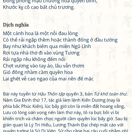
Đông phong mậu chưởng hoa quyền bính,
Khước kỵ cô cao bất chủ trương.
Dịch nghĩa
Một cánh hoa là một nỗi đau lòng
Có thể rải ngập thềm hoặc thành đống ở đầu tường
Bay như khách biếm qua miền Ngũ Lĩnh
Rơi tựa nhà thơ đi vào vùng Tương
Rải ngập rêu không đếm nổi
Chợt vương vào tay áo, lâu vẫn thơm
Gió đông nhầm cầm quyền hoa
Lại ghét vẻ cao ngạo của mai nên để mặc
Bài này tuyển từ
Hậu Thôn tập
quyển 3, bản
Tứ khố toàn thư
.
Năm Gia Định thứ 17, tác giả làm lệnh Kiến Dương (nay là
phía bắc Phúc Kiến), lúc bấy giờ còn là miền đất hoang vắng,
Lưu có lòng oán vọng nên làm thơ này, tỏ ra bực bồi vì bị
khiển trích và châm chọc người cầm quyền lúc bấy giờ. Sau bị
gián quan là Lý Tri Hiếu, Lương Thành Đại chép mật cáo với
quyền tướng là Sử Di Viên. Sử cho rằng hai câu cuối nhằm phỉ