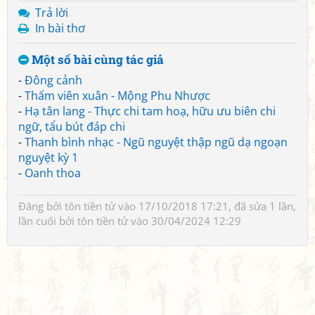
Trả lời
In bài thơ
Một số bài cùng tác giả
-
Đông cảnh
-
Thấm viên xuân - Mộng Phu Nhược
-
Hạ tân lang - Thực chi tam hoạ, hữu ưu biên chi
ngữ, tẩu bút đáp chi
-
Thanh bình nhạc - Ngũ nguyệt thập ngũ dạ ngoạn
nguyệt kỳ 1
-
Oanh thoa
Đăng bởi
tôn tiền tử
vào 17/10/2018 17:21, đã sửa 1 lần,
lần cuối bởi
tôn tiền tử
vào 30/04/2024 12:29