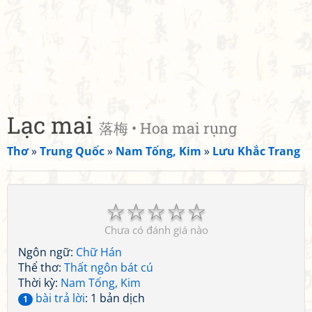
Lạc mai
落梅 • Hoa mai rụng
Thơ
»
Trung Quốc
»
Nam Tống, Kim
»
Lưu Khắc Trang
☆
☆
☆
☆
☆
Chưa có đánh giá nào
Ngôn ngữ:
Chữ Hán
Thể thơ:
Thất ngôn bát cú
Thời kỳ:
Nam Tống, Kim
bài trả lời
: 1 bản dịch
1