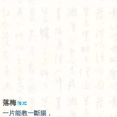
落
梅
一
片
能
教
一
斷
腸
，