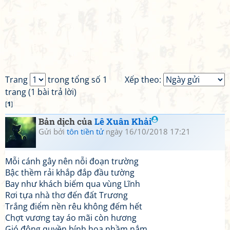
Trang
trong tổng số 1
Xếp theo:
trang (1 bài trả lời)
[
1
]
Bản dịch của
Lê Xuân Khải
Gửi bởi
tôn tiền tử
ngày 16/10/2018 17:21
Mỗi cánh gây nên nỗi đoạn trường
Bậc thềm rải khắp đắp đầu tường
Bay như khách biếm qua vùng Lĩnh
Rơi tựa nhà thơ đến đất Trương
Trắng điểm nền rêu không đếm hết
Chợt vương tay áo mãi còn hương
Gió đông quyền bính hoa nhầm nắm