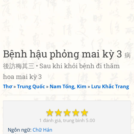
Bệnh hậu phỏng mai kỳ 3
病
後訪梅其三 • Sau khi khỏi bệnh đi thăm
hoa mai kỳ 3
Thơ
»
Trung Quốc
»
Nam Tống, Kim
»
Lưu Khắc Trang
☆
☆
☆
☆
☆
1
5.00
Ngôn ngữ:
Chữ Hán