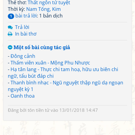
Thể thơ:
Thất ngôn tứ tuyệt
Thời kỳ:
Nam Tống, Kim
bài trả lời
: 1 bản dịch
1
Trả lời
In bài thơ
Một số bài cùng tác giả
-
Đông cảnh
-
Thấm viên xuân - Mộng Phu Nhược
-
Hạ tân lang - Thực chi tam hoạ, hữu ưu biên chi
ngữ, tẩu bút đáp chi
-
Thanh bình nhạc - Ngũ nguyệt thập ngũ dạ ngoạn
nguyệt kỳ 1
-
Oanh thoa
Đăng bởi
tôn tiền tử
vào 13/01/2018 14:47