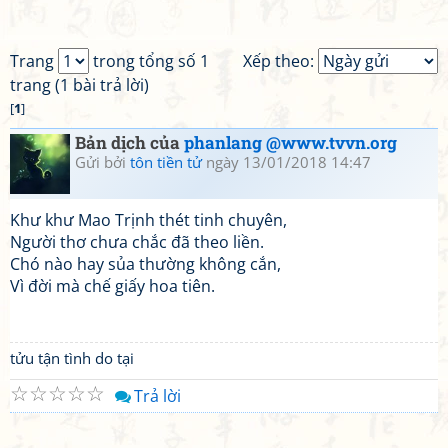
Trang
trong tổng số 1
Xếp theo:
trang (1 bài trả lời)
[
1
]
Bản dịch của
phanlang @www.tvvn.org
Gửi bởi
tôn tiền tử
ngày 13/01/2018 14:47
Khư khư Mao Trịnh thét tinh chuyên,
Người thơ chưa chắc đã theo liền.
Chó nào hay sủa thường không cắn,
Vì đời mà chế giấy hoa tiên.
tửu tận tình do tại
☆
☆
☆
☆
☆
Trả lời