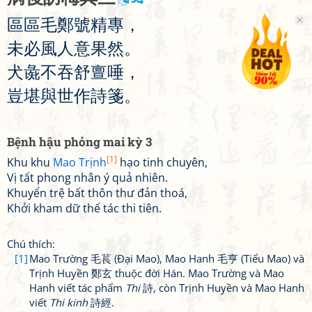
區
區
毛
鄭
號
精
專
，
未
必
風
人
意
果
然
。
犬
彘
不
吞
舒
亶
唾
，
豈
堪
與
世
作
詩
箋
。
Bệnh hậu phỏng mai kỳ 3
[1]
Khu khu
Mao Trịnh
hạo tinh chuyên,
Vị tất phong nhân ý quả nhiên.
Khuyển trệ bất thôn thư đản thoá,
Khởi kham dữ thế tác thi tiên.
Chú thích:
[1]
Mao Trường 毛萇 (Đại Mao), Mao Hanh 毛亨 (Tiểu Mao) và
Trịnh Huyền 鄭玄 thuộc đời Hán. Mao Trường và Mao
Hanh viết tác phẩm
Thi
詩, còn Trịnh Huyền và Mao Hanh
viết
Thi kinh
詩經.