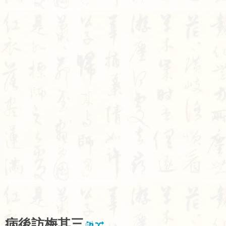
病
後
訪
梅
其
三