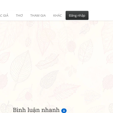
C GIẢ
THƠ
THAM GIA
KHÁC
Đăng nhập
Bình luận nhanh
0