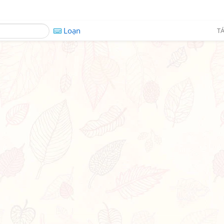
Loạn
TÁ