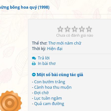
ững bông hoa quý (1998)
☆
☆
☆
☆
☆
Chưa có đánh giá nào
Thể thơ:
Thơ mới năm chữ
Thời kỳ:
Hiện đại
Trả lời
In bài thơ
Một số bài cùng tác giả
-
Con bướm trắng
-
Cành hoa thu muộn
-
Đợi chờ
-
Lục tuần ngâm
-
Quả cam đường