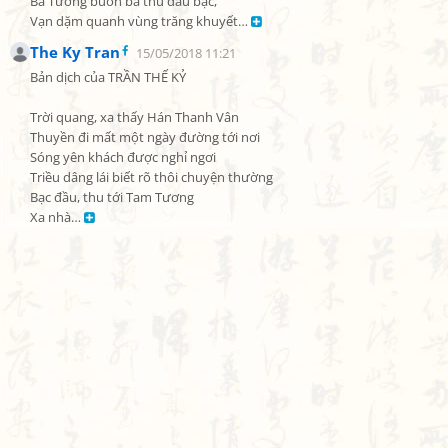
Ba Tương buồn bã thu đầu bạc,

Vạn dặm quanh vùng trăng khuyết… 
The Ky Tran
15/05/2018 11:21
Bản dịch của TRẦN THẾ KỶ

Trời quang, xa thấy Hán Thanh Vân

Thuyền đi mất một ngày đường tới nơi

Sóng yên khách được nghỉ ngơi

Triều dâng lái biết rõ thôi chuyện thường

Bạc đầu, thu tới Tam Tương

Xa nhà… 