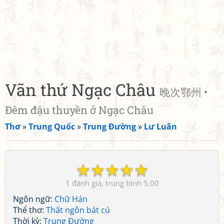
Vãn thứ Ngạc Châu
晚次鄂州 •
Đêm đậu thuyền ở Ngạc Châu
Thơ
»
Trung Quốc
»
Trung Đường
»
Lư Luân
☆
☆
☆
☆
☆
1
5.00
Ngôn ngữ:
Chữ Hán
Thể thơ:
Thất ngôn bát cú
Thời kỳ:
Trung Đường