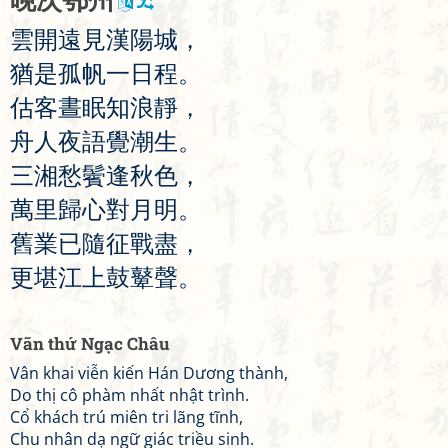
晚
次
鄂
州
雲
開
遠
見
漢
陽
城
，
猶
是
孤
帆
一
日
程
。
估
客
晝
眠
知
浪
靜
，
舟
人
夜
語
覺
潮
生
。
三
湘
愁
鬢
逢
秋
色
，
萬
里
歸
心
對
月
明
。
舊
業
已
隨
征
戰
盡
，
更
堪
江
上
鼓
鼙
聲
。
Vãn thứ Ngạc Châu
Vân khai viễn kiến Hán Dương thành,
Do thị cô phàm nhất nhật trình.
Cổ khách trú miên tri lãng tĩnh,
Chu nhân dạ ngữ giác triều sinh.