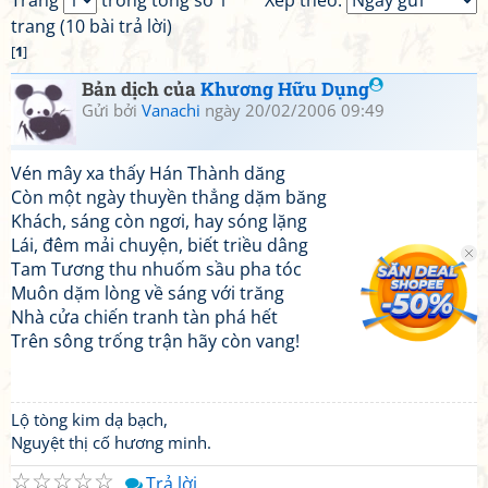
Trang
trong tổng số 1
Xếp theo:
trang (10 bài trả lời)
[
1
]
Bản dịch của
Khương Hữu Dụng
Gửi bởi
Vanachi
ngày 20/02/2006 09:49
Vén mây xa thấy Hán Thành dăng
Còn một ngày thuyền thẳng dặm băng
Khách, sáng còn ngơi, hay sóng lặng
Lái, đêm mải chuyện, biết triều dâng
Tam Tương thu nhuốm sầu pha tóc
Muôn dặm lòng về sáng với trăng
Nhà cửa chiến tranh tàn phá hết
Trên sông trống trận hãy còn vang!
Lộ tòng kim dạ bạch,
Nguyệt thị cố hương minh.
☆
☆
☆
☆
☆
Trả lời