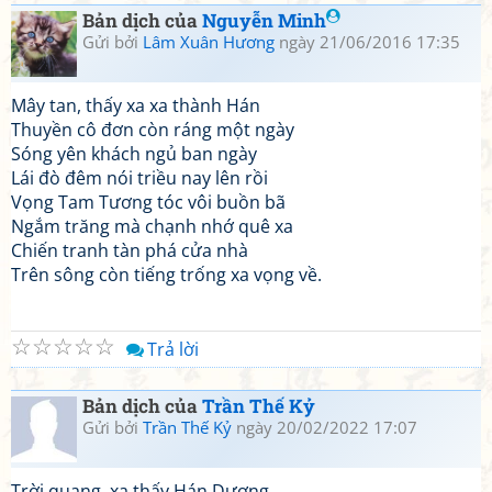
Bản dịch của
Nguyễn Minh
Gửi bởi
Lâm Xuân Hương
ngày 21/06/2016 17:35
Mây tan, thấy xa xa thành Hán
Thuyền cô đơn còn ráng một ngày
Sóng yên khách ngủ ban ngày
Lái đò đêm nói triều nay lên rồi
Vọng Tam Tương tóc vôi buồn bã
Ngắm trăng mà chạnh nhớ quê xa
Chiến tranh tàn phá cửa nhà
Trên sông còn tiếng trống xa vọng về.
☆
☆
☆
☆
☆
Trả lời
Bản dịch của
Trần Thế Kỷ
Gửi bởi
Trần Thế Kỷ
ngày 20/02/2022 17:07
Trời quang, xa thấy Hán Dương