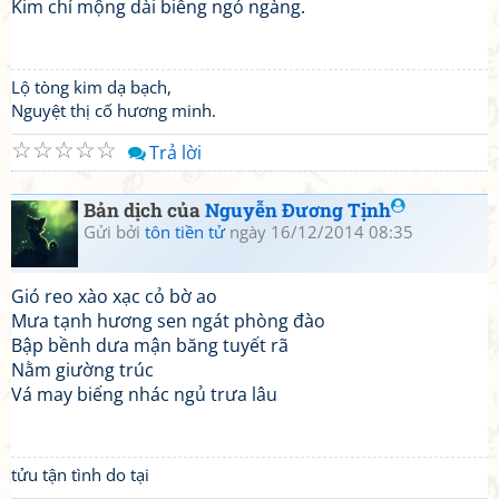
Kim chỉ mộng dài biếng ngó ngàng.
Lộ tòng kim dạ bạch,
Nguyệt thị cố hương minh.
☆
☆
☆
☆
☆
Trả lời
Bản dịch của
Nguyễn Đương Tịnh
Gửi bởi
tôn tiền tử
ngày 16/12/2014 08:35
Gió reo xào xạc cỏ bờ ao
Mưa tạnh hương sen ngát phòng đào
Bập bềnh dưa mận băng tuyết rã
Nằm giường trúc
Vá may biếng nhác ngủ trưa lâu
tửu tận tình do tại