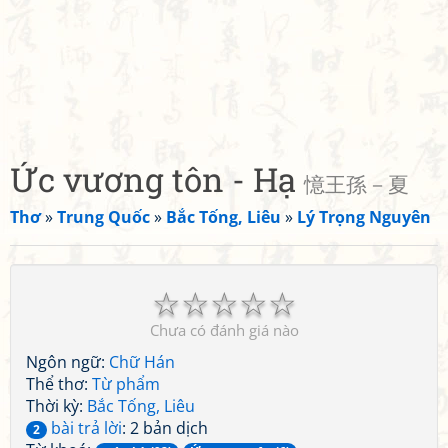
Ức vương tôn - Hạ
憶王孫－夏
Thơ
»
Trung Quốc
»
Bắc Tống, Liêu
»
Lý Trọng Nguyên
☆
☆
☆
☆
☆
Chưa có đánh giá nào
Ngôn ngữ:
Chữ Hán
Thể thơ:
Từ phẩm
Thời kỳ:
Bắc Tống, Liêu
bài trả lời
: 2 bản dịch
2