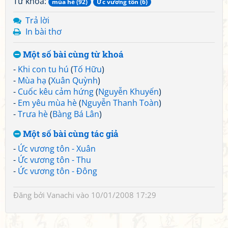
Từ khoá:
mùa hè (92)
Ức vương tôn (6)
Trả lời
In bài thơ
Một số bài cùng từ khoá
-
Khi con tu hú
(
Tố Hữu
)
-
Mùa hạ
(
Xuân Quỳnh
)
-
Cuốc kêu cảm hứng
(
Nguyễn Khuyến
)
-
Em yêu mùa hè
(
Nguyễn Thanh Toàn
)
-
Trưa hè
(
Bàng Bá Lân
)
Một số bài cùng tác giả
-
Ức vương tôn - Xuân
-
Ức vương tôn - Thu
-
Ức vương tôn - Đông
Đăng bởi
Vanachi
vào 10/01/2008 17:29