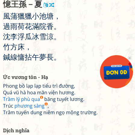
憶
王
孫
－
夏
風
蒲
獵
獵
小
池
塘
，
過
雨
荷
花
滿
院
香
。
沈
李
浮
瓜
冰
雪
涼
。
竹
方
床
，
鍼
線
慵
拈
午
夢
長
。
Ức vương tôn - Hạ
Phong bồ lạp lạp tiểu trì đường,
Quá vũ hà hoa mãn viện hương.
Trầm lý phù qua
băng tuyết lương.
Trúc
phương sàng
,
Trâm tuyến dung niêm ngọ mộng trường.
Dịch nghĩa