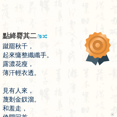
點
絳
脣
其
二
蹴
罷
秋
千
，
起
來
慵
整
纖
纖
手
。
露
濃
花
瘦
，
薄
汗
輕
衣
透
。
見
有
人
來
，
蔑
剗
金
釵
溜
。
和
羞
走
，