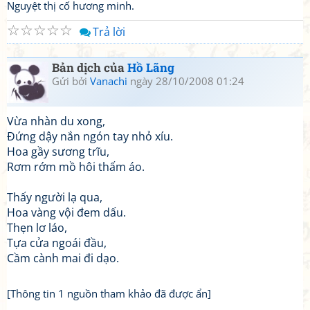
Nguyệt thị cố hương minh.
☆
☆
☆
☆
☆
Trả lời
Bản dịch của
Hồ Lãng
Gửi bởi
Vanachi
ngày 28/10/2008 01:24
Vừa nhàn du xong,
Đứng dậy nắn ngón tay nhỏ xíu.
Hoa gầy sương trĩu,
Rơm rớm mồ hôi thấm áo.
Thấy người lạ qua,
Hoa vàng vội đem dấu.
Thẹn lơ láo,
Tựa cửa ngoái đầu,
Cầm cành mai đi dạo.
[Thông tin 1 nguồn tham khảo đã được ẩn]