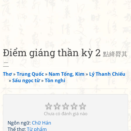
Điểm giáng thần kỳ 2
點絳脣其
二
Thơ
»
Trung Quốc
»
Nam Tống, Kim
»
Lý Thanh Chiếu
»
Sấu ngọc từ
»
Tồn nghi
☆
☆
☆
☆
☆
Chưa có đánh giá nào
Ngôn ngữ:
Chữ Hán
Thể thơ:
Từ phẩm