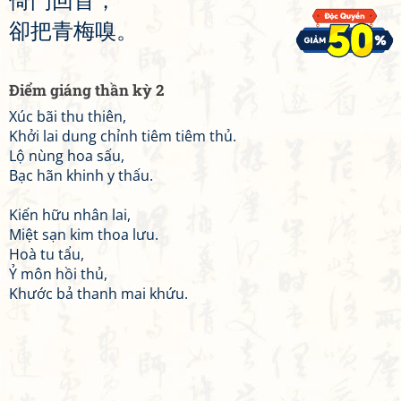
倚
門
回
首
，
卻
把
青
梅
嗅
。
Điểm giáng thần kỳ 2
Xúc bãi thu thiên,
Khởi lai dung chỉnh tiêm tiêm thủ.
Lộ nùng hoa sấu,
Bạc hãn khinh y thấu.
Kiến hữu nhân lai,
Miệt sạn kim thoa lưu.
Hoà tu tẩu,
Ỷ môn hồi thủ,
Khước bả thanh mai khứu.