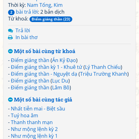
Thời kỳ:
Nam Tống, Kim
bài trả lời
: 2 bản dịch
2
Từ khoá:
Điểm giáng thần (23)
Trả lời
In bài thơ
Một số bài cùng từ khoá
-
Điểm giáng thần
(
Án Kỷ Đạo
)
-
Điểm giáng thần kỳ 1 - Khuê tứ
(
Lý Thanh Chiếu
)
-
Điểm giáng thần - Nguyệt dạ
(
Triệu Trường Khanh
)
-
Điểm giáng thần
(
Lục Du
)
-
Điểm giáng thần
(
Lâm Bô
)
Một số bài cùng tác giả
-
Nhất tiễn mai - Biệt sầu
-
Tuý hoa âm
-
Thanh thanh mạn
-
Như mộng lệnh kỳ 2
-
Như mộng lệnh kỳ 1