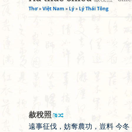
Thơ
»
Việt Nam
»
Lý
»
Lý Thái Tông
赦
稅
照
遠
事
征
伐
，
妨
奪
農
功
，
豈
料
今
冬