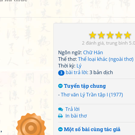
☆
☆
☆
☆
☆
2
5.
Ngôn ngữ:
Chữ Hán
Thể thơ:
Thể loại khác (ngoài thơ)
Thời kỳ:
Lý
bài trả lời
: 3 bản dịch
3
Tuyển tập chung
-
Thơ văn Lý Trần tập I (1977)
Trả lời
In bài thơ
，
Một số bài cùng tác giả