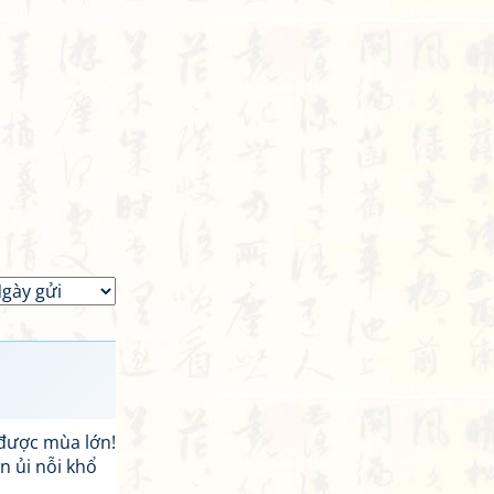
 được mùa lớn!
n ủi nỗi khổ