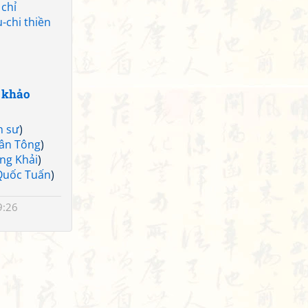
 chỉ
-chi thiền
 khảo
n sư
)
ân Tông
)
ng Khải
)
Quốc Tuấn
)
9:26