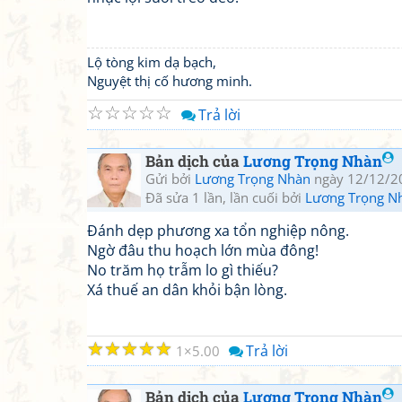
Lộ tòng kim dạ bạch,
Nguyệt thị cố hương minh.
☆
☆
☆
☆
☆
Trả lời
Bản dịch của
Lương Trọng Nhàn
Gửi bởi
Lương Trọng Nhàn
ngày 12/12/2
Đã sửa 1 lần, lần cuối bởi
Lương Trọng N
Đánh dẹp phương xa tổn nghiệp nông.
Ngờ đâu thu hoạch lớn mùa đông!
No trăm họ trẫm lo gì thiếu?
Xá thuế an dân khỏi bận lòng.
☆
☆
☆
☆
☆
Trả lời
1
5.00
Bản dịch của
Lương Trọng Nhàn