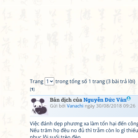
Trang
trong tổng số 1 trang (3 bài trả lời)
[
1
]
Bản dịch của
Nguyễn Đức Vân
Gửi bởi
Vanachi
ngày 30/08/2018 09:26
Việc đánh dẹp phương xa làm tổn hại đến côn
Nếu trăm họ đều no đủ thì trẫm còn lo gì thiế
nhục lội suối trèo đèo.