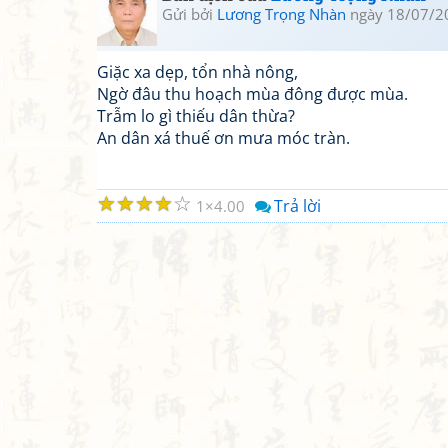
Gửi bởi
Lương Trọng Nhàn
ngày 18/07/2
Giặc xa dẹp, tổn nhà nông,
Ngờ đâu thu hoạch mùa đông được mùa.
Trẫm lo gì thiếu dân thừa?
An dân xá thuế ơn mưa móc tràn.
☆
☆
☆
☆
☆
Trả lời
1
4.00