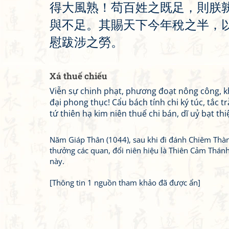
得
大
風
熟
！
苟
百
姓
之
既
足
，
則
朕
與
不
足
。
其
賜
天
下
今
年
稅
之
半
，
慰
跋
涉
之
勞
。
Xá thuế chiếu
Viễn sự chinh phạt, phương đoạt nông công, kh
đại phong thục! Cẩu bách tính chi ký túc, tắc t
tứ thiên hạ kim niên thuế chi bán, dĩ uỷ bạt thiệ
Năm Giáp Thân (1044), sau khi đi đánh Chiêm Thàn
thưởng các quan, đổi niên hiệu là Thiên Cảm Thánh
này.
[Thông tin 1 nguồn tham khảo đã được ẩn]