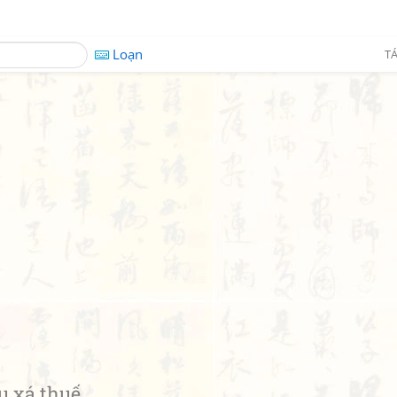
Loạn
TÁ
 xá thuế