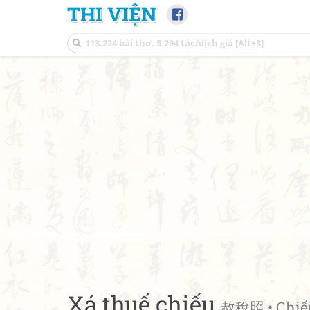
THI VIỆN
Xá thuế chiếu
赦稅照 • Chiếu