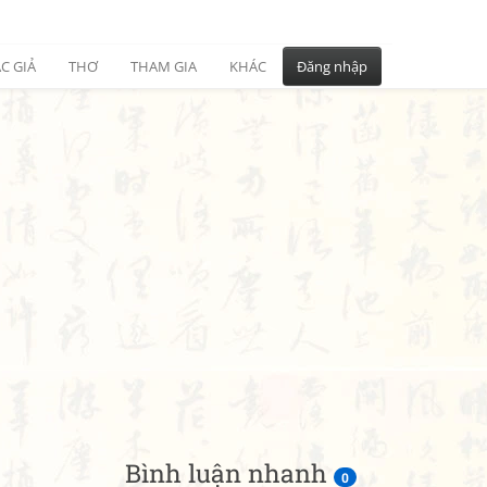
C GIẢ
THƠ
THAM GIA
KHÁC
Đăng nhập
Bình luận nhanh
0