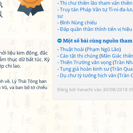
-
Thị chư thiền lão tham vấn thiền
孰
-
Truy tán Pháp Vân tự Tì-ni-đa-lưu
以
sư
-
Bình Nùng chiếu
-
Đáp quần thần thỉnh tiến vị hiệu
Một số bài cùng nguồn tham
-
Thuật hoài
(
Phạm Ngũ Lão
)
ởi liệu kim đông, đắc
-
Cáo tật thị chúng
(
Mãn Giác thiề
rẫm thục dữ bất túc. Kỳ
-
Thiên Trường vãn vọng
(
Trần Nh
p chi lao.
-
Tụng giá hoàn kinh sư
(
Trần Qua
-
Dụ chư tỳ tướng hịch văn
(
Trần 
h về, Lý Thái Tông ban
 Vũ, và ban bố tờ chiếu
Đăng bởi
Vanachi
vào 30/08/2018 0