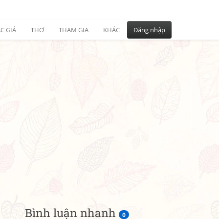
C GIẢ
THƠ
THAM GIA
KHÁC
Đăng nhập
Bình luận nhanh
0