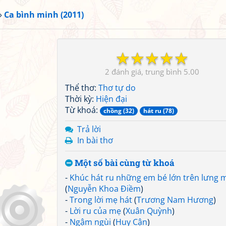
»
Ca bình minh (2011)
☆
☆
☆
☆
☆
2
5.00
Thể thơ:
Thơ tự do
Thời kỳ:
Hiện đại
Từ khoá:
chồng (32)
hát ru (78)
Trả lời
In bài thơ
Một số bài cùng từ khoá
-
Khúc hát ru những em bé lớn trên lưng 
(
Nguyễn Khoa Điềm
)
-
Trong lời mẹ hát
(
Trương Nam Hương
)
-
Lời ru của mẹ
(
Xuân Quỳnh
)
-
Ngậm ngùi
(
Huy Cận
)