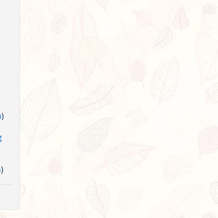
n
)
g
n
)