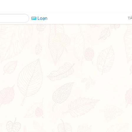
Loạn
TÁ