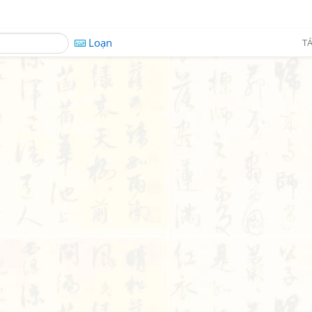
Loạn
TÁ