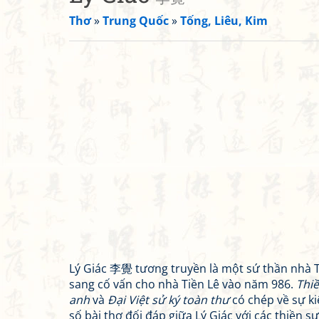
Thơ
»
Trung Quốc
»
Tống, Liêu, Kim
Lý Giác 李覺 tương truyền là một sứ thần nhà 
sang cố vấn cho nhà Tiền Lê vào năm 986.
Thiề
anh
và
Đại Việt sử ký toàn thư
có chép về sự k
số bài thơ đối đáp giữa Lý Giác với các thiền 