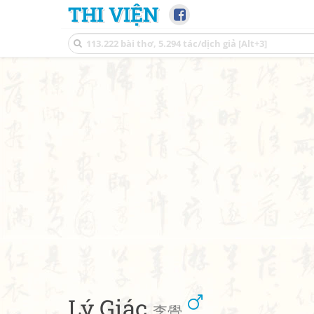
THI VIỆN
Lý Giác
李覺