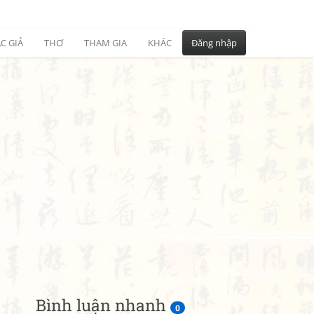
C GIẢ
THƠ
THAM GIA
KHÁC
Đăng nhập
Bình luận nhanh
0