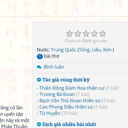
☆
☆
☆
☆
☆
Chưa có đánh giá nào
Nước:
Trung Quốc
(
Tống, Liêu, Kim
)
bài thơ
1
Bình luận
Tác giả cùng thời kỳ
-
Thiên Đồng Đàm Hoa thiền sư
(1 bài)
-
Trương Bá Đoan
(1 bài)
-
Bạch Vân Thủ Đoan thiền sư
(3 bài)
-
Cao Phong Diệu thiền sư
(1 bài)
Tống có lần
-
Từ Huyễn
(19 bài)
n uyển tập
iện này và một
Dịch giả nhiều bài nhất
sư Pháp Thuận,