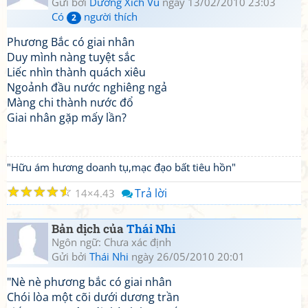
Gửi bởi
Dương Xích Vũ
ngày 13/02/2010 23:03
Có
người thích
2
Phương Bắc có giai nhân
Duy mình nàng tuyệt sắc
Liếc nhìn thành quách xiêu
Ngoảnh đầu nước nghiêng ngả
Màng chi thành nước đổ
Giai nhân gặp mấy lần?
"Hữu ám hương doanh tụ,mạc đạo bất tiêu hồn"
☆
☆
☆
☆
☆
Trả lời
14
4.43
Bản dịch của
Thái Nhi
Ngôn ngữ: Chưa xác định
Gửi bởi
Thái Nhi
ngày 26/05/2010 20:01
"Nè nè phương bắc có giai nhân
Chói lòa một cõi dưới dương trần