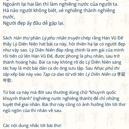
Ngoảnh lại hai lần thì làm nghiêng nước của người ta.
Há nào người không biết, vẻ nghiêng thành nghiêng
nước,
Người đẹp ấy đâu dễ gặp lại.
Sách
Hán thư
phần
Lý phu nhân truyện
chép rằng Hán Vũ Đế
thấy Lý Diên Niên hát bài ca này, hỏi thiên hạ lại có người đẹp
như vậy sao. Lý Diên Niên đáp rằng chính là em gái của mình
rồi tiến cử lên Hán Vũ Đế, được phong là phu nhân, sau trở
thành hoàng hậu. Bài ca này không rõ do Lý Diên Niên sáng
tác hay là một bài dân ca do ông sưu tập. Sau
Nhạc phủ thi
tập
xếp bài này vào
Tạp ca dao từ
với tên
Lý Diên Niên ca
李延
年歌.
Từ bài ca này mà đời sau thường dùng chữ “khuynh quốc
khuynh thành” (nghiêng nước nghiêng thành) để chỉ những
tuyệt thế giai nhân. Bài thơ này cũng có ảnh hưởng lớn tới thơ
ngũ ngôn của thi nhân về sau.
Các nội dung nhắc tới bài thơ: