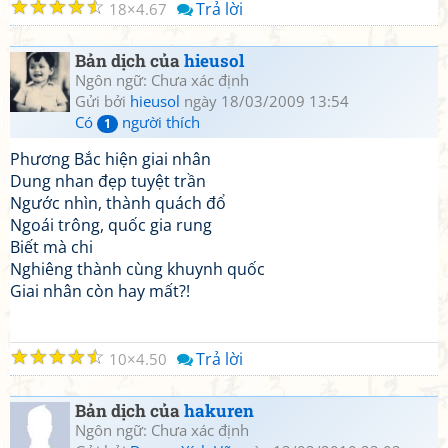
☆
☆
☆
☆
☆
Trả lời
18
4.67
Bản dịch của
hieusol
Ngôn ngữ: Chưa xác định
Gửi bởi
hieusol
ngày 18/03/2009 13:54
Có
người thích
1
Phương Bắc hiện giai nhân
Dung nhan đẹp tuyệt trần
Ngước nhìn, thành quách đổ
Ngoái trông, quốc gia rung
Biết mà chi
Nghiêng thành cùng khuynh quốc
Giai nhân còn hay mất?!
☆
☆
☆
☆
☆
Trả lời
10
4.50
Bản dịch của
hakuren
Ngôn ngữ: Chưa xác định