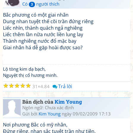
Có
người thích
3
Bắc phương có một giai nhân
Dung nhan tuyệt thế cõi trần đứng riêng
Liếc nhìn, thành quách ngả nghiêng
Liếc thêm lần nữa nước liền lung lay
Thành nghiêng nước đổ mặc bay
Giai nhân há dễ gặp hoài được sao?
Lộ tòng kim dạ bạch,
Nguyệt thị cố hương minh.
☆
☆
☆
☆
☆
Trả lời
31
4.84
Bản dịch của
Kim Young
Ngôn ngữ: Chưa xác định
Gửi bởi
Kim Young
ngày 09/02/2009 17:13
Nơi phương Bắc có mỹ nhân,
Đứng riêng, nhan sắc tuyệt trần như tiên.