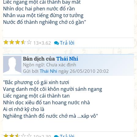
Liếc ngang một cái thành bay mất
Nhìn dọc hai phen nước đổ rần
Nhắn vua một tiếng đừng tơ tưởng
Nước đổ thành nghiêng chớ có gần"
☆
☆
☆
☆
☆
Trả lời
13
3.62
Bản dịch của
Thái Nhi
Ngôn ngữ: Chưa xác định
Gửi bởi
Thái Nhi
ngày 26/05/2010 20:02
"Bắc phương có gái xinh tươi
Vang danh một cõi khôn người sánh ngang
Liếc ngang một cái thành tan
Nhìn dọc xiêu đổ tan hoang nước nhà
Ai ơi nhớ kỹ cho là
Nghiêng thành đổ nước chớ mà ...xáp vô"
☆
☆
☆
☆
☆
Trả lời
10
2.30