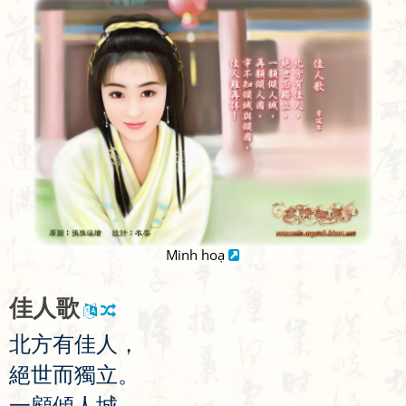
Minh hoạ
佳
人
歌
北
方
有
佳
人
，
絕
世
而
獨
立
。
一
顧
傾
人
城
，