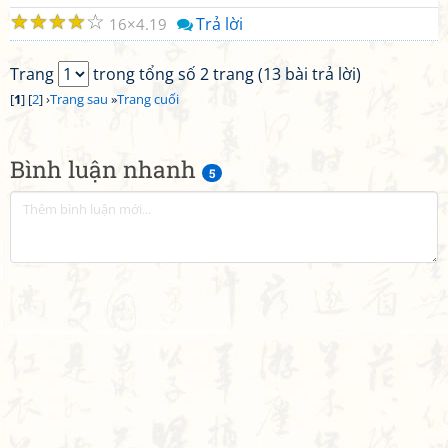
☆
☆
☆
☆
☆
Trả lời
16
4.19
Trang
trong tổng số 2 trang (13 bài trả lời)
[
1
] [
2
] ›
Trang sau
»
Trang cuối
Bình luận nhanh
5