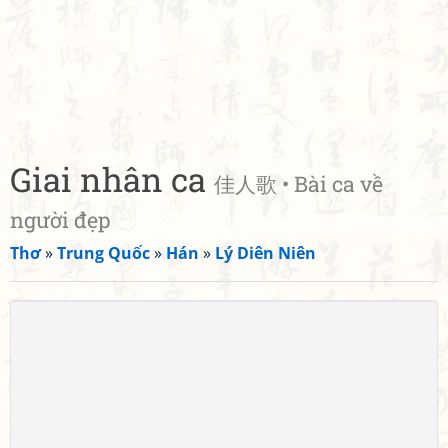
Giai nhân ca
佳人歌 • Bài ca về
người đẹp
Thơ
»
Trung Quốc
»
Hán
»
Lý Diên Niên