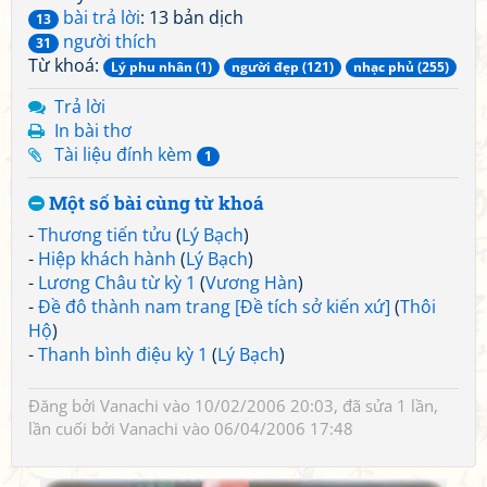
bài trả lời
: 13 bản dịch
13
người thích
31
Từ khoá:
Lý phu nhân (1)
người đẹp (121)
nhạc phủ (255)
Trả lời
In bài thơ
Tài liệu đính kèm
1
Một số bài cùng từ khoá
-
Thương tiến tửu
(
Lý Bạch
)
-
Hiệp khách hành
(
Lý Bạch
)
-
Lương Châu từ kỳ 1
(
Vương Hàn
)
-
Đề đô thành nam trang [Đề tích sở kiến xứ]
(
Thôi
Hộ
)
-
Thanh bình điệu kỳ 1
(
Lý Bạch
)
Đăng bởi
Vanachi
vào 10/02/2006 20:03, đã sửa 1 lần,
lần cuối bởi
Vanachi
vào 06/04/2006 17:48