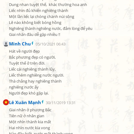
Dung nhan tuyệt thế,  khác thường hoa anh

Liếc nhìn đủ khiến nghiêng thành

Một lần liếc lại chòng chành núi sông

Lẽ nào không biết bóng hồng

Nghiêng thành nghiêng nước, đắm lòng để yêu

Giai nhân đâu dễ gặp nhiều !!
Minh Chu
05/10/2021 06:43
Hát về người đẹp

Bắc phương đẹp có người,

Tuyệt thế ở trên đời.

Liếc cái nghiêng thành lũy,

Liếc thêm nghiêng nước người.

Thà chẳng hay nghiêng thành

nghiêng nước ấy

Người đẹp khó gặp lại.
Lê Xuân Mạnh
30/11/2019 13:31
Giai nhân ở phương Bắc

Tiên nữ ở nhân gian

Một nhìn thành kia mất

Hai nhìn nước kia vong

Nào đâu biết, nước mất thành vong
