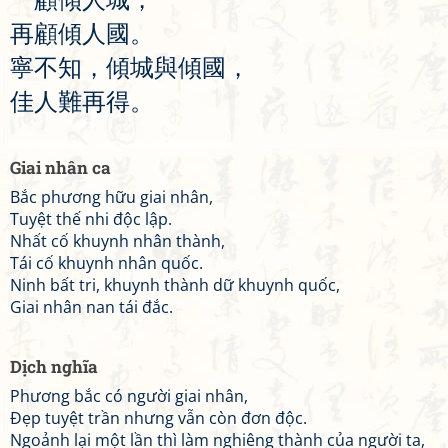
再
顧
傾
人
國
。
寧
不
知
，
傾
城
與
傾
國
，
佳
人
難
再
得
。
Giai nhân ca
Bắc phương hữu giai nhân,
Tuyệt thế nhi độc lập.
Nhất cố khuynh nhân thành,
Tái cố khuynh nhân quốc.
Ninh bất tri, khuynh thành dữ khuynh quốc,
Giai nhân nan tái đắc.
Dịch nghĩa
Phương bắc có người giai nhân,
Đẹp tuyệt trần nhưng vẫn còn đơn độc.
Ngoảnh lại một lần thì làm nghiêng thành của người ta,