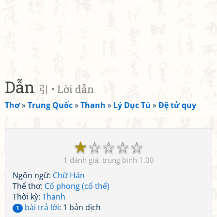
Dẫn
引 • Lời dẫn
Thơ
»
Trung Quốc
»
Thanh
»
Lý Dục Tú
»
Đệ tử quy
☆
☆
☆
☆
☆
1
1.00
Ngôn ngữ:
Chữ Hán
Thể thơ:
Cổ phong (cổ thể)
Thời kỳ:
Thanh
bài trả lời
: 1 bản dịch
1