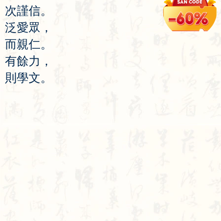
次
謹
信
。
泛
愛
眾
，
而
親
仁
。
有
餘
力
，
則
學
文
。