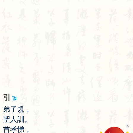
引
弟
子
規
，
聖
人
訓
。
首
孝
悌
，