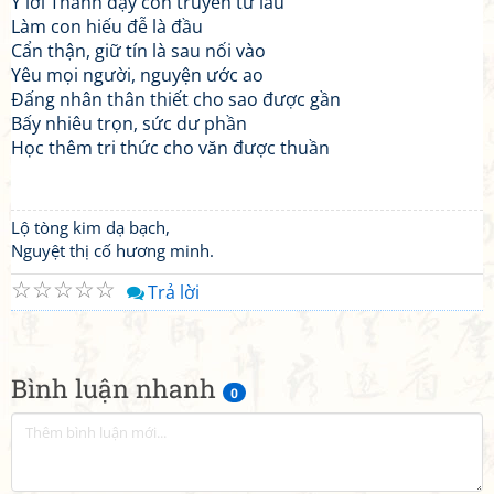
Y lời Thánh dạy còn truyền từ lâu
Làm con hiếu đễ là đầu
Cẩn thận, giữ tín là sau nối vào
Yêu mọi người, nguyện ước ao
Đấng nhân thân thiết cho sao được gần
Bấy nhiêu trọn, sức dư phần
Học thêm tri thức cho văn được thuần
Lộ tòng kim dạ bạch,
Nguyệt thị cố hương minh.
☆
☆
☆
☆
☆
Trả lời
Bình luận nhanh
0