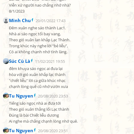
Viễn xứ người nao chẳng nhớ nhà?

8/1/2023
Minh Chu
20/01/2022 17:43
Đêm xuân nghe sáo thành Lạc1.

Nhà ai sáo ngọc tối bay vang,

Theo gió xuân lan khắp Lạc Thành.

Trong khúc này nghe lời “bẻ liễu”,

Có ai không chạnh nhớ tình làng.
Súc Cù Là
11/02/2021 19:55
đêm khuya sáo ngọc ai đưa lại

hòa với gió xuân khắp lạc thành

"chiết liễu" lời ca giữa khúc nhạc

chạnh lòng quê cũ nhớ vườn xưa
Tu Nguyen
20/08/2020 23:53
Tiếng sáo ngọc nhà ai đưa tới

Theo gió xuân thẳng lối Lạc thành

Đúng là bài Chiết liễu dương

Ai nghe mà chẳng chạnh lòng nhớ quê.
Tu Nguyen
20/08/2020 23:51