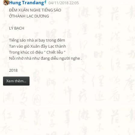
Hung Trandang
04/11/2018 22:05
ĐỄM XUÂN NGHE TIẾNG SÁO

ỞTHÀNH LẠC DƯƠNG

LÝ BẠCH

Tiếng sáo nhà ai bay trong đêm

Tan vào gió Xuân đầy Lạc thành

Trong khúc có điệu " Chiết liễu "

Nỗi nhớ nhà như đang diễu người nghe .

2018
Xem thêm...