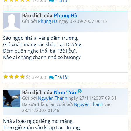
Trả lời
1
5.00
Bản dịch của
Phụng Hà
Gửi bởi
Phụng Hà
ngày 02/09/2007 06:15
Sáo ngọc nhà ai vẳng đêm trường,
Gió xuân mang rắc khắp Lạc Dương.
Đêm buồn nghe thổi bài “Bẻ liễu”,
Nào ai chẳng chạnh nhớ cố hương?
☆
☆
☆
☆
☆
Trả lời
3
4.00
Bản dịch của
Nam Trân
Gửi bởi
Nguyên Thánh
ngày 27/11/2007 09:51
Đã sửa 1 lần, lần cuối bởi
Nguyên Thánh
vào
28/11/2007 01:46
Nhà ai sáo ngọc tiếng mơ màng,
Theo gió xuân vào khắp Lạc Dương.