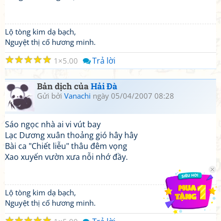
Lộ tòng kim dạ bạch,
Nguyệt thị cố hương minh.
☆
☆
☆
☆
☆
Trả lời
1
5.00
Bản dịch của
Hải Đà
Gửi bởi
Vanachi
ngày 05/04/2007 08:28
Sáo ngọc nhà ai vi vút bay
Lạc Dương xuân thoảng gió hây hây
Bài ca "Chiết liễu" thâu đêm vọng
Xao xuyến vườn xưa nỗi nhớ đầy.
Lộ tòng kim dạ bạch,
Nguyệt thị cố hương minh.
☆
☆
☆
☆
☆