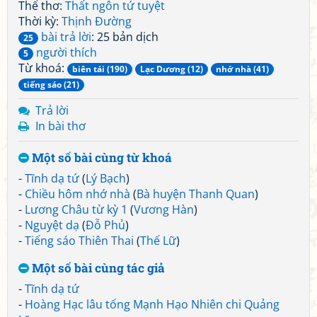
Thể thơ:
Thất ngôn tứ tuyệt
Thời kỳ:
Thịnh Đường
bài trả lời
: 25 bản dịch
25
người thích
5
Từ khoá:
biên tái (190)
Lạc Dương (12)
nhớ nhà (41)
tiếng sáo (21)
Trả lời
In bài thơ
Một số bài cùng từ khoá
-
Tĩnh dạ tứ
(
Lý Bạch
)
-
Chiều hôm nhớ nhà
(
Bà huyện Thanh Quan
)
-
Lương Châu từ kỳ 1
(
Vương Hàn
)
-
Nguyệt dạ
(
Đỗ Phủ
)
-
Tiếng sáo Thiên Thai
(
Thế Lữ
)
Một số bài cùng tác giả
-
Tĩnh dạ tứ
-
Hoàng Hạc lâu tống Mạnh Hạo Nhiên chi Quảng