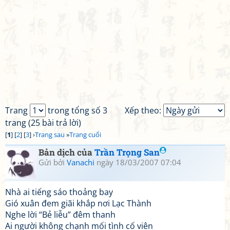
Trang
trong tổng số 3
Xếp theo:
trang (25 bài trả lời)
[
1
] [
2
] [
3
] ›
Trang sau
»
Trang cuối
Bản dịch của
Trần Trọng San
Gửi bởi
Vanachi
ngày 18/03/2007 07:04
Nhà ai tiếng sáo thoảng bay
Gió xuân đem giãi khắp nơi Lạc Thành
Nghe lời “Bẻ liễu” đêm thanh
Ai người không chạnh mối tình cố viên