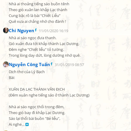
Nhà ai thoảng tiếng sáo buồn tênh

Theo gió xuân lan khắp Lạc thành

Cung bậc rõ là bài “Chiết Liễu”

Quê xưa ai chẳng nhớ cho đành !
Chi Nguyen
11/01/2020 16:19
Nhà ai sáo ngọc đưa thanh.

Gió xuân đưa tới khắp thành Lạc Dương.

Đêm nghe "Chiết liễu" tỏ tường.

Trong lòng day dứt, lòng dường nhớ quê.
Nguyễn Công Tuấn
31/01/2019 08:57
Dịch thơ của Lý Bạch

Bài:

XUÂN DẠ LẠC THÀNH VĂN ĐỊCH

(Đêm xuân nghe tiếng sáo ở thành Lạc Dương)

Nhà ai sáo ngọc thổi trong đêm,

Theo gió bay đi khắp Lạc Dương.

Sáo lại thổi bài buồn "Bẻ liễu",

Ai nghe… 