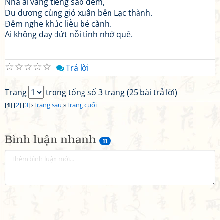
Nhà ai vẳng tiếng sáo đêm,
Du dương cùng gió xuân bên Lạc thành.
Đêm nghe khúc liễu bẻ cành,
Ai không day dứt nỗi tình nhớ quê.
☆
☆
☆
☆
☆
Trả lời
Trang
trong tổng số 3 trang (25 bài trả lời)
[
1
] [
2
] [
3
] ›
Trang sau
»
Trang cuối
Bình luận nhanh
11