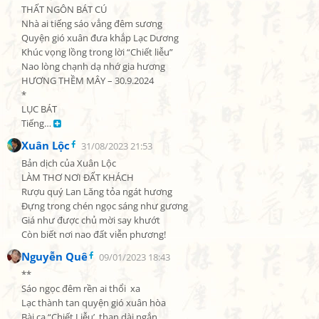
THẤT NGÔN BÁT CÚ

Nhà ai tiếng sáo vẳng đêm sương

Quyện gió xuân đưa khắp Lạc Dương

Khúc vọng lồng trong lời “Chiết liễu”

Nao lòng chạnh dạ nhớ gia hương

HƯƠNG THỀM MÂY – 30.9.2024

*

LỤC BÁT

Tiếng… 
Xuân Lộc
31/08/2023 21:53
Bản dịch của Xuân Lộc

LÀM THƠ NƠI ĐẤT KHÁCH

Rượu quý Lan Lăng tỏa ngát hương

Đựng trong chén ngọc sáng như gương

Giá như được chủ mời say khướt

Còn biết nơi nao đất viễn phương!
Nguyễn Quê
09/01/2023 18:43
**

Sáo ngọc đêm rền ai thổi  xa

Lạc thành tan quyện gió xuân hòa

Bài ca “Chiết Liễu’  than dài ngắn
