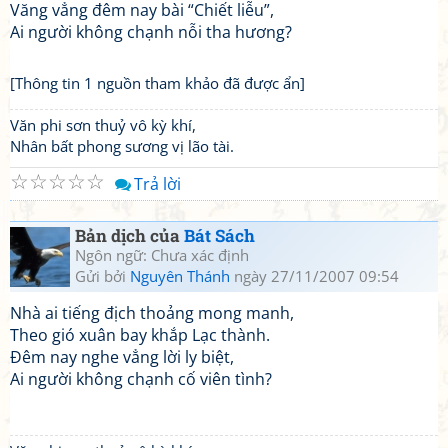
Văng vẳng đêm nay bài “Chiết liễu”,
Ai người không chạnh nỗi tha hương?
[Thông tin 1 nguồn tham khảo đã được ẩn]
Văn phi sơn thuỷ vô kỳ khí,
Nhân bất phong sương vị lão tài.
☆
☆
☆
☆
☆
Trả lời
Bản dịch của
Bát Sách
Ngôn ngữ: Chưa xác định
Gửi bởi
Nguyên Thánh
ngày 27/11/2007 09:54
Nhà ai tiếng địch thoảng mong manh,
Theo gió xuân bay khắp Lạc thành.
Đêm nay nghe vẳng lời ly biệt,
Ai người không chạnh cố viên tình?