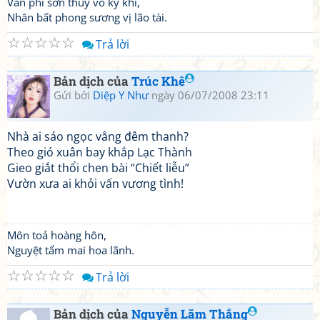
Văn phi sơn thuỷ vô kỳ khí,
Nhân bất phong sương vị lão tài.
☆
☆
☆
☆
☆
Trả lời
Bản dịch của
Trúc Khê
Gửi bởi
Diệp Y Như
ngày 06/07/2008 23:11
Nhà ai sáo ngọc vẳng đêm thanh?
Theo gió xuân bay khắp Lạc Thành
Gieo giắt thổi chen bài “Chiết liễu”
Vườn xưa ai khỏi vấn vương tình!
Môn toả hoàng hôn,
Nguyệt tẩm mai hoa lãnh.
☆
☆
☆
☆
☆
Trả lời
Bản dịch của
Nguyễn Lãm Thắng