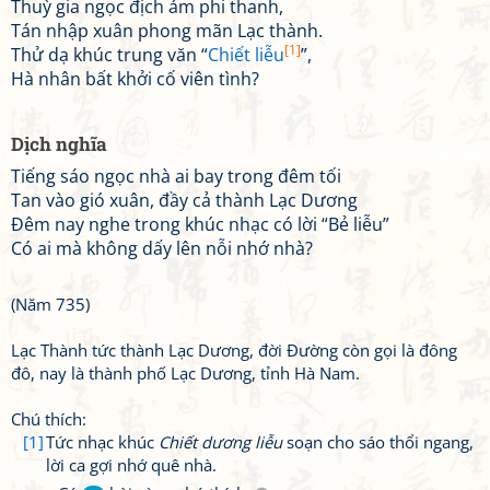
Thuỳ gia ngọc địch ám phi thanh,
Tán nhập xuân phong mãn Lạc thành.
[1]
Thử dạ khúc trung văn “
Chiết liễu
”,
Hà nhân bất khởi cố viên tình?
Dịch nghĩa
Tiếng sáo ngọc nhà ai bay trong đêm tối
Tan vào gió xuân, đầy cả thành Lạc Dương
Đêm nay nghe trong khúc nhạc có lời “Bẻ liễu”
Có ai mà không dấy lên nỗi nhớ nhà?
(Năm 735)
Lạc Thành tức thành Lạc Dương, đời Đường còn gọi là đông
đô, nay là thành phố Lạc Dương, tỉnh Hà Nam.
Chú thích:
[1]
Tức nhạc khúc
Chiết dương liễu
soạn cho sáo thổi ngang,
lời ca gợi nhớ quê nhà.