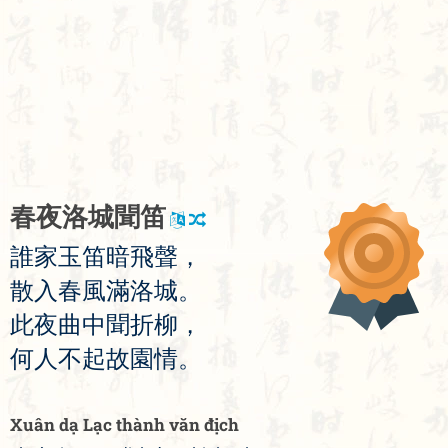
春
夜
洛
城
聞
笛
誰
家
玉
笛
暗
飛
聲
，
散
入
春
風
滿
洛
城
。
此
夜
曲
中
聞
折
柳
，
何
人
不
起
故
園
情
。
Xuân dạ Lạc thành văn địch