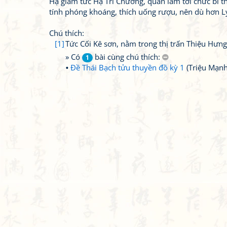
Hạ giám tức Hạ Tri Chương, quan làm tới chức bí t
tính phóng khoáng, thích uống rượu, nên dù hơn L
Chú thích:
[1]
Tức Cối Kê sơn, nằm trong thị trấn Thiệu Hưng
» Có
bài cùng chú thích:
1
Đề Thái Bạch tửu thuyền đồ kỳ 1
(Triệu Mạnh