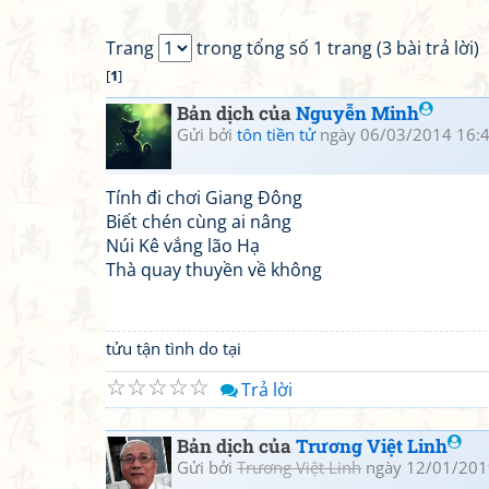
Trang
trong tổng số 1 trang (3 bài trả lời)
[
1
]
Bản dịch của
Nguyễn Minh
Gửi bởi
tôn tiền tử
ngày 06/03/2014 16:
Tính đi chơi Giang Đông
Biết chén cùng ai nâng
Núi Kê vắng lão Hạ
Thà quay thuyền về không
tửu tận tình do tại
☆
☆
☆
☆
☆
Trả lời
Bản dịch của
Trương Việt Linh
Gửi bởi
Trương Việt Linh
ngày 12/01/201