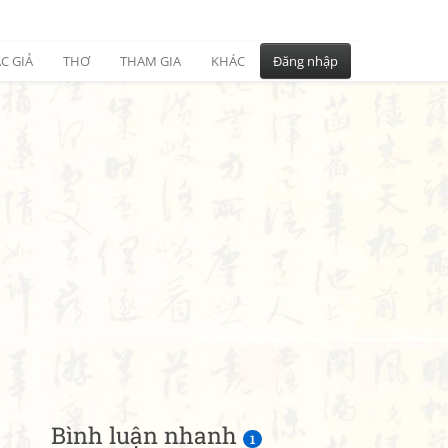
C GIẢ
THƠ
THAM GIA
KHÁC
Đăng nhập
Bình luận nhanh
1