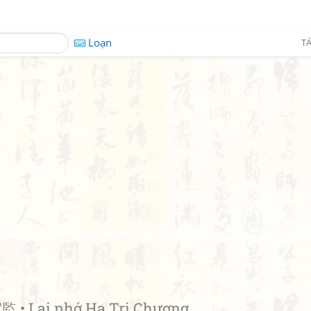
Loạn
TÁ
• Lại nhớ Hạ Tri Chương