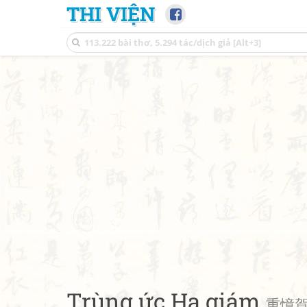
THI VIỆN
Trùng ức Hạ giám
重憶賀監 