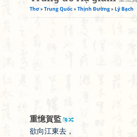
Thơ
»
Trung Quốc
»
Thịnh Đường
»
Lý Bạch
重
憶
賀
監
欲
向
江
東
去
，