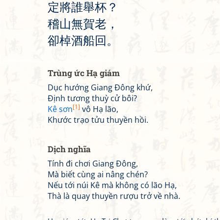
定
將
誰
舉
杯
？
稽
山
無
賀
老
，
卻
棹
酒
船
回
。
Trùng ức Hạ giám
Dục hướng Giang Đông khứ,
Định tương thuỳ cử bôi?
[1]
Kê sơn
vô Hạ lão,
Khước trạo tửu thuyền hồi.
Dịch nghĩa
Tính đi chơi Giang Đông,
Mà biết cùng ai nâng chén?
Nếu tới núi Kê mà không có lão Hạ,
Thà là quay thuyền rượu trở về nhà.