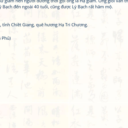
hư giám nên người đương thời gọi ông là Hạ giám. Ông giỏi văn th
ý Bạch đến ngoài 40 tuổi, cũng được Lý Bạch rất hâm mộ.
, tỉnh Chiềt Giang, quê hương Hạ Tri Chương.
 Phủ)