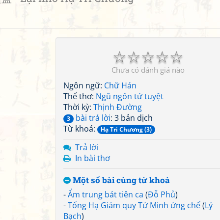
☆
☆
☆
☆
☆
Chưa có đánh giá nào
Ngôn ngữ:
Chữ Hán
Thể thơ:
Ngũ ngôn tứ tuyệt
Thời kỳ:
Thịnh Đường
bài trả lời
: 3 bản dịch
3
Từ khoá:
Hạ Tri Chương (3)
Trả lời
In bài thơ
Một số bài cùng từ khoá
-
Ẩm trung bát tiên ca
(
Đỗ Phủ
)
-
Tống Hạ Giám quy Tứ Minh ứng chế
(
Lý
Bạch
)