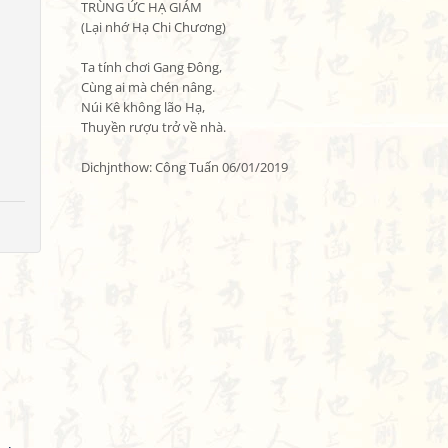
TRÙNG ỨC HẠ GIÁM

(Lại nhớ Hạ Chi Chương)

Ta tính chơi Gang Đông,

Cùng ai mà chén nâng.

Núi Kê không lão Hạ,

Thuyền rượu trở về nhà.

Dichjnthow: Công Tuấn 06/01/2019