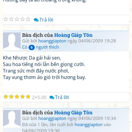
☆
☆
☆
☆
☆
Trả lời
Bản dịch của
Hoàng Giáp Tôn
Gửi bởi
hoanggiapton
ngày 04/06/2009 19:28
Có
người thích
6
Khe Nhược Da gái hái sen,
Sau hoa tiếng nói lẫn bên giọng cười.
Trang sức mới đáy nước phơi,
Tay vung thơm áo gió trời hương bay.
☆
☆
☆
☆
☆
Trả lời
2
5.00
Bản dịch của
Hoàng Giáp Tôn
Gửi bởi
hoanggiapton
ngày 04/06/2009 19:34
Đã sửa 1 lần, lần cuối bởi
hoanggiapton
vào
04/06/2009 19:36