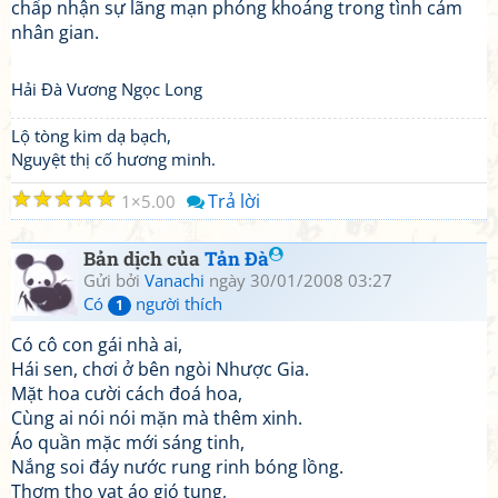
chấp nhận sự lãng mạn phóng khoáng trong tình cảm
nhân gian.
Hải Đà Vương Ngọc Long
Lộ tòng kim dạ bạch,
Nguyệt thị cố hương minh.
☆
☆
☆
☆
☆
Trả lời
1
5.00
Bản dịch của
Tản Đà
Gửi bởi
Vanachi
ngày 30/01/2008 03:27
Có
người thích
1
Có cô con gái nhà ai,
Hái sen, chơi ở bên ngòi Nhược Gia.
Mặt hoa cười cách đoá hoa,
Cùng ai nói nói mặn mà thêm xinh.
Áo quần mặc mới sáng tinh,
Nắng soi đáy nước rung rinh bóng lồng.
Thơm tho vạt áo gió tung,