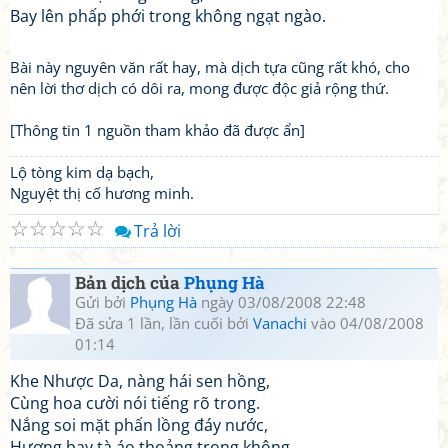
Bay lên phấp phới trong không ngạt ngào.
Bài này nguyên văn rất hay, mà dịch tựa cũng rất khó, cho
nên lời thơ dịch có dôi ra, mong được độc giả rộng thứ.
[Thông tin 1 nguồn tham khảo đã được ẩn]
Lộ tòng kim dạ bạch,
Nguyệt thị cố hương minh.
☆
☆
☆
☆
☆
Trả lời
Bản dịch của
Phụng Hà
Gửi bởi
Phụng Hà
ngày 03/08/2008 22:48
Đã sửa 1 lần, lần cuối bởi
Vanachi
vào 04/08/2008
01:14
Khe Nhược Da, nàng hái sen hồng,
Cùng hoa cười nói tiếng rõ trong.
Nắng soi mặt phấn lồng đáy nước,
Hương bay tà áo thoảng trong không.