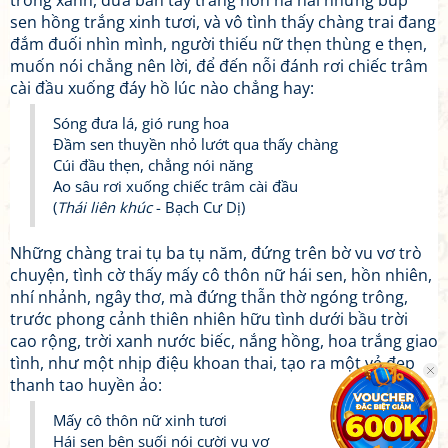
trong xanh, đưa bàn tay trắng nõn nà hái những búp
sen hồng trắng xinh tươi, và vô tình thấy chàng trai đang
đắm đuối nhìn mình, người thiếu nữ thẹn thùng e thẹn,
muốn nói chẳng nên lời, để đến nỗi đánh rơi chiếc trâm
cài đầu xuống đáy hồ lúc nào chẳng hay:
Sóng đưa lá, gió rung hoa
Đầm sen thuyền nhỏ lướt qua thấy chàng
Cúi đầu thẹn, chẳng nói năng
Ao sâu rơi xuống chiếc trâm cài đầu
(
Thái liên khúc
- Bạch Cư Dị)
Những chàng trai tụ ba tụ năm, đứng trên bờ vu vơ trò
chuyện, tình cờ thấy mấy cô thôn nữ hái sen, hồn nhiên,
nhí nhảnh, ngây thơ, mà đứng thẫn thờ ngóng trông,
trước phong cảnh thiên nhiên hữu tình dưới bầu trời
cao rộng, trời xanh nước biếc, nắng hồng, hoa trắng giao
tình, như một nhịp điệu khoan thai, tạo ra một vẻ đẹp
thanh tao huyền ảo:
Mấy cô thôn nữ xinh tươi
Hái sen bên suối nói cười vu vơ