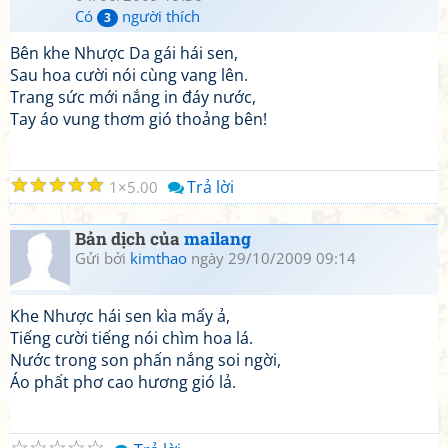
Có
người thích
3
Bên khe Nhược Da gái hái sen,
Sau hoa cười nói cùng vang lên.
Trang sức mới nắng in đáy nước,
Tay áo vung thơm gió thoảng bên!
☆
☆
☆
☆
☆
Trả lời
1
5.00
Bản dịch của
mailang
Gửi bởi
kimthao
ngày 29/10/2009 09:14
Khe Nhược hái sen kìa mấy ả,
Tiếng cười tiếng nói chìm hoa lá.
Nước trong son phấn nắng soi ngời,
Áo phất phơ cao hương gió lả.
☆
☆
☆
☆
☆