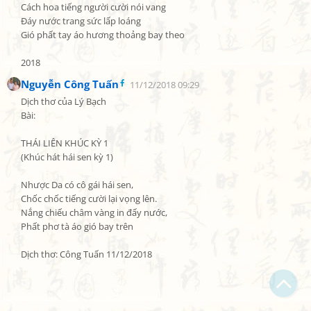
Cách hoa tiếng người cười nói vang

Đáy nước trang sức lấp loáng

Gió phất tay áo hương thoảng bay theo

2018
Nguyễn Công Tuấn
11/12/2018 09:29
Dịch thơ của Lý Bạch

Bài:

THÁI LIÊN KHÚC KỲ 1

(Khúc hát hái sen kỳ 1)

Nhược Da có cô gái hái sen,

Bạn bị lạc trong Thi Viện vì có nội dung quá đồ sộ?
Chốc chốc tiếng cười lại vọng lên.

Nắng chiếu châm vàng in đấy nước,

Chỉ dẫn làm quen
Phất phơ tà áo gió bay trên

Xem sau
Dịch thơ: Công Tuấn 11/12/2018
Không hiện lại