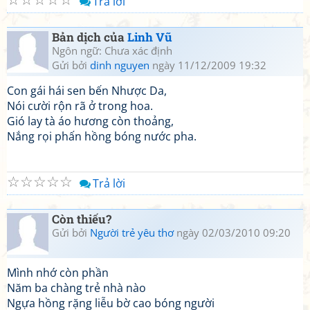
Trả lời
Bản dịch của
Linh Vũ
Ngôn ngữ: Chưa xác định
Gửi bởi
dinh nguyen
ngày 11/12/2009 19:32
Con gái hái sen bến Nhược Da,
Nói cười rộn rã ở trong hoa.
Gió lay tà áo hương còn thoảng,
Nắng rọi phấn hồng bóng nước pha.
☆
☆
☆
☆
☆
Trả lời
Còn thiếu?
Gửi bởi
Người trẻ yêu thơ
ngày 02/03/2010 09:20
Mình nhớ còn phần
Năm ba chàng trẻ nhà nào
Ngựa hồng rặng liễu bờ cao bóng người