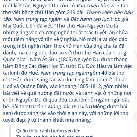
một kiệt tác, Nguyễn Du còn có
Văn chiêu hồn
và 3 tập
thơ viết bằng chữ Hán gồm 249 bài:
Thanh Hiên tiền hậu
tập
,
Nam trung tạp ngâm
, và
Bắc hành tạp lục
. Học giả
Mai Quốc Liên đã viết: “Thơ chữ Hán Nguyễn Du là
những áng văn chương nghệ thuật trác tuyệt, ẩn chứa
một tiềm năng vô tận về ý nghĩa. Nó mới lạ và độc đáo
trong một nghìn năm thơ chữ Hán của ông cha ta đã
đành, mà cũng độc đáo so với thơ chữ Hán của Trung
Quốc nữa”. Năm Ất Sửu (1805) Nguyễn Du được thăng
hàm Đông Các điện Học Sĩ, tước Du Đức Hầu và làm việc
tại kinh đô Huế.
Nam trung tạp ngâm
gồm 40 bài thơ
chữ Hán được sáng tác vào lúc Ông làm quan ở Thuận
Hoá và Quảng Bình, vào khoảng 1805-1812, gồm nhiều
bài viết về quê hương đất nước và cảnh vật ở những nơi
chốn Nguyễn Du đi qua đều toát lên nỗi ngậm ngùi dâu
bể. Bài thơ trữ tình
Mộng đắc thái liên
(Mộng được hái
sen) được sáng tác vào thời gian nầy, với những lời thơ
tuyệt đẹp, ý từ thanh khiết nhẹ nhàng:
Quần thêu cánh bướm vén lên