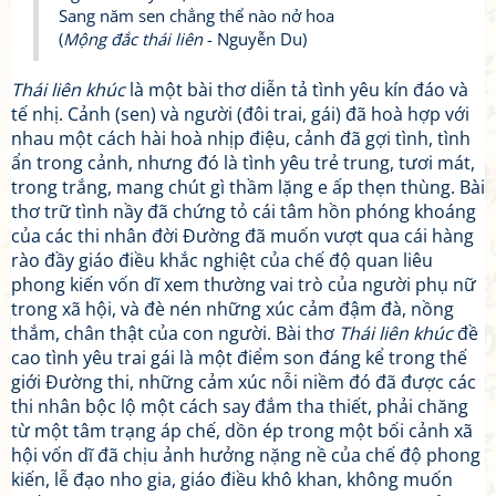
Sang năm sen chẳng thể nào nở hoa
(
Mộng đắc thái liên
- Nguyễn Du)
Thái liên khúc
là một bài thơ diễn tả tình yêu kín đáo và
tế nhị. Cảnh (sen) và người (đôi trai, gái) đã hoà hợp với
nhau một cách hài hoà nhịp điệu, cảnh đã gợi tình, tình
ẩn trong cảnh, nhưng đó là tình yêu trẻ trung, tươi mát,
trong trắng, mang chút gì thầm lặng e ấp thẹn thùng. Bài
thơ trữ tình nầy đã chứng tỏ cái tâm hồn phóng khoáng
của các thi nhân đời Đường đã muốn vượt qua cái hàng
rào đầy giáo điều khắc nghiệt của chế độ quan liêu
phong kiến vốn dĩ xem thường vai trò của người phụ nữ
trong xã hội, và đè nén những xúc cảm đậm đà, nồng
thắm, chân thật của con người. Bài thơ
Thái liên khúc
đề
cao tình yêu trai gái là một điểm son đáng kể trong thế
giới Đường thi, những cảm xúc nỗi niềm đó đã được các
thi nhân bộc lộ một cách say đắm tha thiết, phải chăng
từ một tâm trạng áp chế, dồn ép trong một bối cảnh xã
hội vốn dĩ đã chịu ảnh hưởng nặng nề của chế độ phong
kiến, lễ đạo nho gia, giáo điều khô khan, không muốn