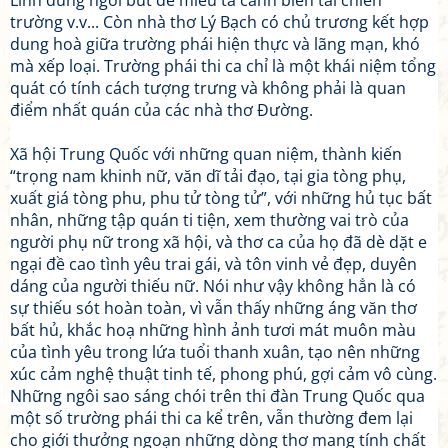
Linh dùng ngòi bút để miêu tả cảnh biên tái chiến
trường v.v... Còn nhà thơ Lý Bạch có chủ trương kết hợp
dung hoà giữa trường phái hiện thực và lãng mạn, khó
mà xếp loại. Trường phái thi ca chỉ là một khái niệm tổng
quát có tính cách tượng trưng và không phải là quan
điểm nhất quán của các nhà thơ Đường.
Xã hội Trung Quốc với những quan niệm, thành kiến
“trọng nam khinh nữ, văn dĩ tải đạo, tại gia tòng phụ,
xuất giá tòng phu, phu tử tòng tử”, với những hủ tục bất
nhân, những tập quán ti tiện, xem thường vai trò của
người phụ nữ trong xã hội, và thơ ca của họ đã dè dặt e
ngại đề cao tình yêu trai gái, và tôn vinh vẻ đẹp, duyên
dáng của người thiếu nữ. Nói như vậy không hẳn là có
sự thiếu sót hoàn toàn, vì vẫn thấy những áng văn thơ
bất hủ, khắc hoạ những hình ảnh tươi mát muôn màu
của tình yêu trong lứa tuổi thanh xuân, tạo nên những
xúc cảm nghệ thuật tinh tế, phong phú, gợi cảm vô cùng.
Những ngôi sao sáng chói trên thi đàn Trung Quốc qua
một số trường phái thi ca kể trên, vẫn thường đem lại
cho giới thưởng ngoạn những dòng thơ mang tính chất