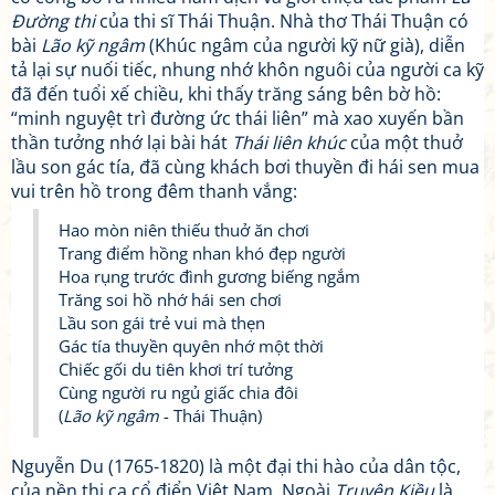
Đường thi
của thi sĩ Thái Thuận. Nhà thơ Thái Thuận có
bài
Lão kỹ ngâm
(Khúc ngâm của người kỹ nữ già), diễn
tả lại sự nuối tiếc, nhung nhớ khôn nguôi của người ca kỹ
đã đến tuổi xế chiều, khi thấy trăng sáng bên bờ hồ:
“minh nguyệt trì đường ức thái liên” mà xao xuyến bần
thần tưởng nhớ lại bài hát
Thái liên khúc
của một thuở
lầu son gác tía, đã cùng khách bơi thuyền đi hái sen mua
vui trên hồ trong đêm thanh vắng:
Hao mòn niên thiếu thuở ăn chơi
Trang điểm hồng nhan khó đẹp người
Hoa rụng trước đình gương biếng ngắm
Trăng soi hồ nhớ hái sen chơi
Lầu son gái trẻ vui mà thẹn
Gác tía thuyền quyên nhớ một thời
Chiếc gối du tiên khơi trí tưởng
Cùng người ru ngủ giấc chia đôi
(
Lão kỹ ngâm
- Thái Thuận)
Nguyễn Du (1765-1820) là một đại thi hào của dân tộc,
của nền thi ca cổ điển Việt Nam. Ngoài
Truyện Kiều
là