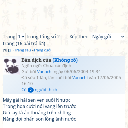
Trang
trong tổng số 2
Xếp theo:
trang (16 bài trả lời)
[
1
] [
2
] ›
Trang sau
»
Trang cuối
Bản dịch của
(Không rõ)
Ngôn ngữ: Chưa xác định
Gửi bởi
Vanachi
ngày 06/06/2004 19:34
Đã sửa 1 lần, lần cuối bởi
Vanachi
vào 17/06/2005
16:10
Có
người thích
2
Mấy gái hái sen ven suối Nhược
Trong hoa cười nói vang lên trước
Gió lay tà áo thoáng trên không
Nắng dọi phấn son lồng ánh nước