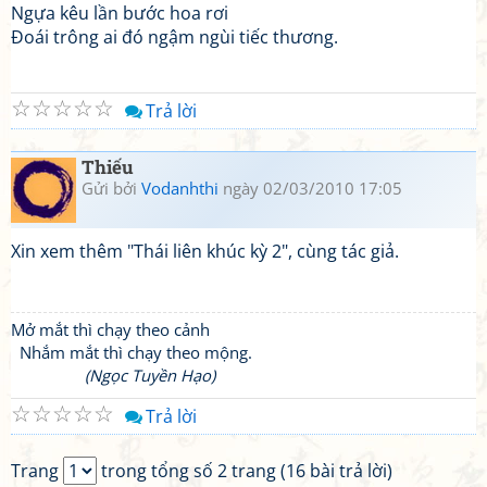
Ngựa kêu lần bước hoa rơi
Đoái trông ai đó ngậm ngùi tiếc thương.
☆
☆
☆
☆
☆
Trả lời
Thiếu
Gửi bởi
Vodanhthi
ngày 02/03/2010 17:05
Xin xem thêm "Thái liên khúc kỳ 2", cùng tác giả.
Mở mắt thì chạy theo cảnh
Nhắm mắt thì chạy theo mộng.
(Ngọc Tuyền Hạo)
☆
☆
☆
☆
☆
Trả lời
Trang
trong tổng số 2 trang (16 bài trả lời)