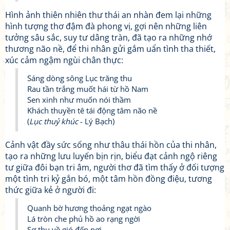
Hình ảnh thiên nhiên thư thái an nhàn đem lại những
hình tượng thơ đậm đà phong vị, gợi nên những liên
tưởng sâu sắc, suy tư dâng tràn, đã tạo ra những nhớ
thương não nề, để thi nhân gửi gắm uẩn tình tha thiết,
xúc cảm ngậm ngùi chân thực:
Sáng dòng sông Lục trăng thu
Rau tần trắng muốt hái từ hồ Nam
Sen xinh như muốn nói thầm
Khách thuyền tê tái động tâm não nề
(
Lục thuỷ khúc
- Lý Bạch)
Cảnh vật đầy sức sống như thâu thái hồn của thi nhân,
tạo ra những lưu luyến bịn rịn, biểu đạt cảnh ngộ riêng
tư giữa đôi bạn tri âm, người thơ đã tìm thấy ở đối tượng
một tình tri kỷ gắn bó, một tâm hồn đồng điệu, tương
thức giữa kẻ ở người đi:
Quanh bờ hương thoảng ngạt ngào
Lá tròn che phủ hồ ao rạng ngời
Sợ thu về gió đến nơi