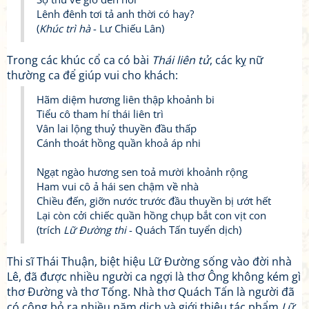
Lênh đênh tơi tả anh thời có hay?
(
Khúc trì hà
- Lư Chiếu Lân)
Trong các khúc cổ ca có bài
Thái liên tử
, các kỵ nữ
thường ca để giúp vui cho khách:
Hãm diệm hương liên thập khoảnh bi
Tiểu cô tham hí thái liên trì
Vân lai lộng thuỷ thuyền đầu thấp
Cánh thoát hồng quần khoả áp nhi
Ngạt ngào hương sen toả mười khoảnh rộng
Ham vui cô ả hái sen chậm về nhà
Chiều đến, giỡn nước trước đầu thuyền bị ướt hết
Lại còn cởi chiếc quần hồng chụp bắt con vịt con
(trích
Lữ Đường thi
- Quách Tấn tuyển dịch)
Thi sĩ Thái Thuận, biệt hiệu Lữ Đường sống vào đời nhà
Lê, đã được nhiều người ca ngợi là thơ Ông không kém gì
thơ Đường và thơ Tống. Nhà thơ Quách Tấn là người đã
có công bỏ ra nhiều năm dịch và giới thiệu tác phẩm
Lữ