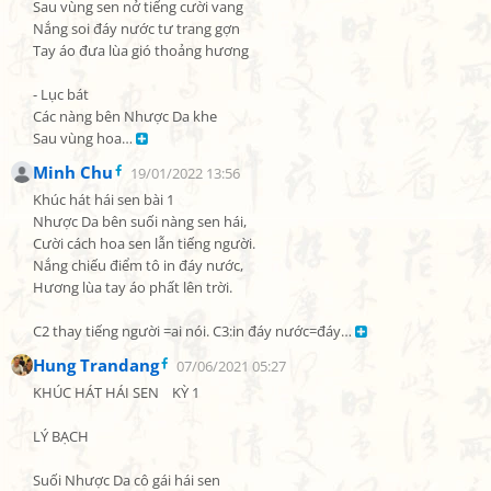
Sau vùng sen nở tiếng cười vang

Nắng soi đáy nước tư trang gợn

Tay áo đưa lùa gió thoảng hương

- Lục bát

Các nàng bên Nhược Da khe

Sau vùng hoa… 
Minh Chu
19/01/2022 13:56
Khúc hát hái sen bài 1

Nhược Da bên suối nàng sen hái,

Cười cách hoa sen lẫn tiếng người.

Nắng chiếu điểm tô in đáy nước,

Hương lùa tay áo phất lên trời.

C2 thay tiếng người =ai nói. C3:in đáy nước=đáy… 
Hung Trandang
07/06/2021 05:27
KHÚC HÁT HÁI SEN    KỲ 1

LÝ BẠCH

Suối Nhược Da cô gái hái sen
