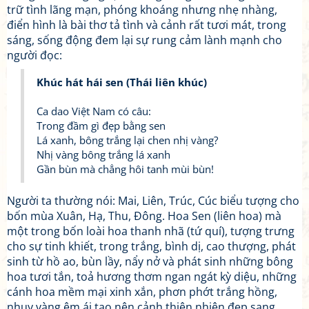
trữ tình lãng mạn, phóng khoáng nhưng nhẹ nhàng,
điển hình là bài thơ tả tình và cảnh rất tươi mát, trong
sáng, sống động đem lại sự rung cảm lành mạnh cho
người đọc:
Khúc hát hái sen (Thái liên khúc)
Ca dao Việt Nam có câu:
Trong đầm gì đẹp bằng sen
Lá xanh, bông trắng lại chen nhị vàng?
Nhị vàng bông trắng lá xanh
Gần bùn mà chẳng hôi tanh mùi bùn!
Người ta thường nói: Mai, Liên, Trúc, Cúc biểu tượng cho
bốn mùa Xuân, Hạ, Thu, Đông. Hoa Sen (liên hoa) mà
một trong bốn loài hoa thanh nhã (tứ quí), tượng trưng
cho sự tinh khiết, trong trắng, bình dị, cao thượng, phát
sinh từ hồ ao, bùn lầy, nẩy nở và phát sinh những bông
hoa tươi tắn, toả hương thơm ngan ngát kỳ diệu, những
cánh hoa mềm mại xinh xắn, phơn phớt trắng hồng,
nhuỵ vàng êm ái tạo nên cảnh thiên nhiên đẹp sang