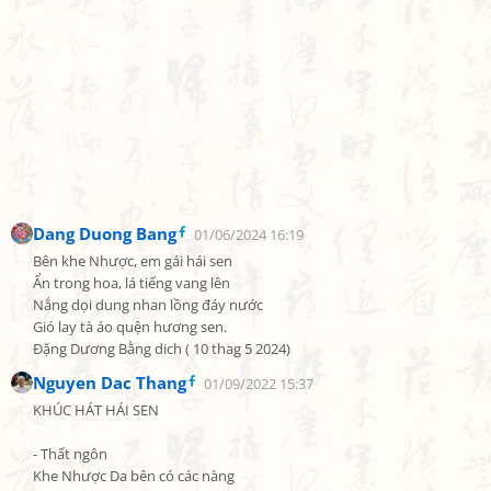
Dang Duong Bang
01/06/2024 16:19
Bên khe Nhược, em gái hái sen

Ẩn trong hoa, lá tiếng vang lên

Nắng dọi dung nhan lồng đáy nước

Gió lay tà áo quện hương sen.

Đặng Dương Bằng dich ( 10 thag 5 2024)
Nguyen Dac Thang
01/09/2022 15:37
KHÚC HÁT HÁI SEN

- Thất ngôn

Khe Nhược Da bên có các nàng
