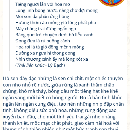
Tiếng người lẫn với hoa mơ
Lung linh bóng nước, nắng chờ đợi mong
Môi son da phấn ửng hồng
Hương thơm áo mỏng gió lồng phất phơ
Mấy chàng trai đứng ngẩn ngơ
Bâng quơ trò chuyện dưới bờ liễu xanh
Đong đưa lá rủ buông cành
Hoa rơi lả tả gió đồng mênh mông
Đường xa ngựa hí thong dong
Nhìn thương cảnh ấy mà lòng xót xa
(
Thái liên khúc
- Lý Bạch)
Hồ sen đầy đặc những lá sen chi chít, một chiếc thuyền
con nho nhỏ rẽ nước, giữa rừng lá xanh thắm chập
chùng, khó mà thấy, bỗng đâu một tiếng hát khe khẽ
ngân vang mới biết có bóng người. Đó là bản tình khúc
ngân lên ngàn cung điệu, tạo nên những nhịp đập chân
tình, không điêu sức phù hoa, những rung động xao
xuyến ban đầu, cho một tình yêu trai gái nhẹ nhàng,
thanh khiết, mộc mạc chất phát, giao cảm hài hoà với
khung cảnh thiên nhiên như một bức tranh sơn thuỷ