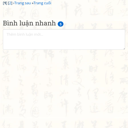
[
1
] [
2
] ›
Trang sau
»
Trang cuối
Bình luận nhanh
5