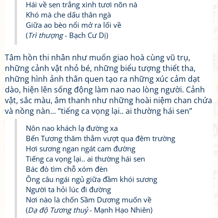
Hái về sen trắng xinh tươi nõn nà
Khó mà che dấu thân ngà
Giữa ao bèo nổi mở ra lối về
(
Trì thượng
- Bạch Cư Dị)
Tâm hồn thi nhân như muốn giao hoà cùng vũ trụ,
những cảnh vật nhỏ bé, những biểu tượng thiết tha,
những hình ảnh thân quen tạo ra những xúc cảm dạt
dào, hiện lên sống động làm nao nao lòng người. Cảnh
vật, sắc màu, âm thanh như những hoài niệm chan chứa
và nồng nàn... “tiếng ca vọng lại.. ai thường hái sen”
Nôn nao khách lạ đường xa
Bến Tương thăm thẳm vượt qua đêm trường
Hơi sương ngan ngát cam đường
Tiếng ca vọng lại.. ai thường hái sen
Bác đò tìm chỗ xóm đèn
Ông câu ngái ngủ giữa đầm khói sương
Người ta hỏi lúc đi đường
Nơi nào là chốn Sầm Dương muốn về
(
Dạ độ Tương thuỷ
- Mạnh Hạo Nhiên)