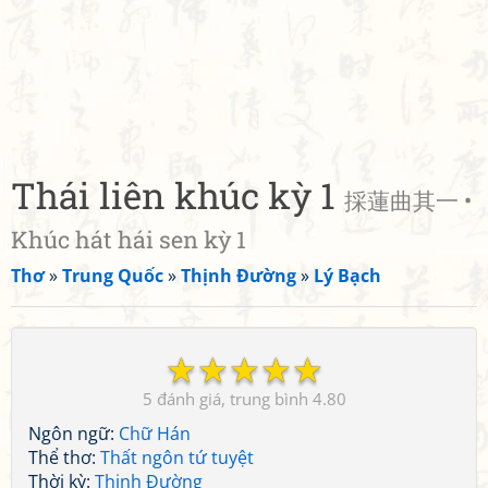
Thái liên khúc kỳ 1
採蓮曲其一 •
Khúc hát hái sen kỳ 1
Thơ
»
Trung Quốc
»
Thịnh Đường
»
Lý Bạch
☆
☆
☆
☆
☆
5
4.80
Ngôn ngữ:
Chữ Hán
Thể thơ:
Thất ngôn tứ tuyệt
Thời kỳ:
Thịnh Đường