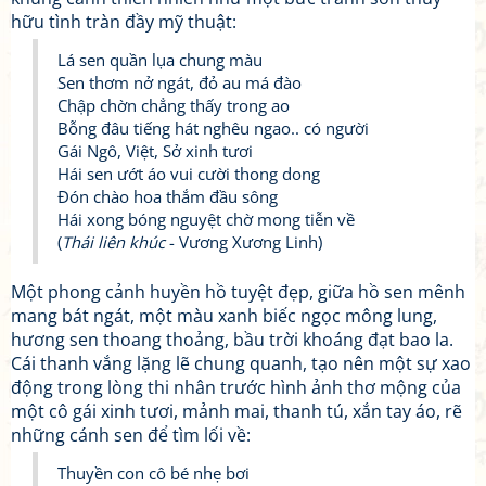
hữu tình tràn đầy mỹ thuật:
Lá sen quần lụa chung màu
Sen thơm nở ngát, đỏ au má đào
Chập chờn chẳng thấy trong ao
Bỗng đâu tiếng hát nghêu ngao.. có người
Gái Ngô, Việt, Sở xinh tươi
Hái sen ướt áo vui cười thong dong
Đón chào hoa thắm đầu sông
Hái xong bóng nguyệt chờ mong tiễn về
(
Thái liên khúc
- Vương Xương Linh)
Một phong cảnh huyền hồ tuyệt đẹp, giữa hồ sen mênh
mang bát ngát, một màu xanh biếc ngọc mông lung,
hương sen thoang thoảng, bầu trời khoáng đạt bao la.
Cái thanh vắng lặng lẽ chung quanh, tạo nên một sự xao
động trong lòng thi nhân trước hình ảnh thơ mộng của
một cô gái xinh tươi, mảnh mai, thanh tú, xắn tay áo, rẽ
những cánh sen để tìm lối về:
Thuyền con cô bé nhẹ bơi