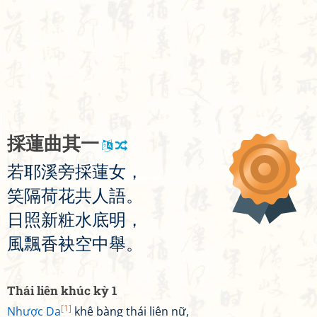
採
蓮
曲
其
一
若
耶
溪
旁
採
蓮
女
，
笑
隔
荷
花
共
人
語
。
日
照
新
粧
水
底
明
，
風
飄
香
袂
空
中
舉
。
Thái liên khúc kỳ 1
[1]
Nhược Da
khê bàng thái liên nữ,