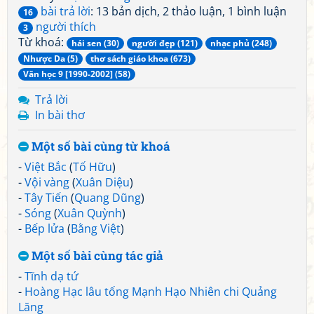
bài trả lời
: 13 bản dịch, 2 thảo luận, 1 bình luận
16
người thích
3
Từ khoá:
hái sen (30)
người đẹp (121)
nhạc phủ (248)
Nhược Da (5)
thơ sách giáo khoa (673)
Văn học 9 [1990-2002] (58)
Trả lời
In bài thơ
Một số bài cùng từ khoá
-
Việt Bắc
(
Tố Hữu
)
-
Vội vàng
(
Xuân Diệu
)
-
Tây Tiến
(
Quang Dũng
)
-
Sóng
(
Xuân Quỳnh
)
-
Bếp lửa
(
Bằng Việt
)
Một số bài cùng tác giả
-
Tĩnh dạ tứ
-
Hoàng Hạc lâu tống Mạnh Hạo Nhiên chi Quảng
Lăng