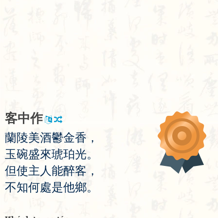
客
中
作
蘭
陵
美
酒
鬱
金
香
，
玉
碗
盛
來
琥
珀
光
。
但
使
主
人
能
醉
客
，
不
知
何
處
是
他
鄉
。