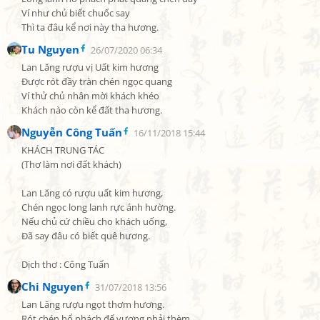
Ví như chủ biết chuốc say

Thì ta đâu kể nơi này tha hương.
Tu Nguyen
26/07/2020 06:34
Lan Lăng rượu vị Uất kim hương

Được rót đầy tràn chén ngọc quang

Ví thử chủ nhân mời khách khéo

Khách nào còn kể đất tha hương.
Nguyễn Công Tuấn
16/11/2018 15:44
KHÁCH TRUNG TÁC

(Thơ làm nơi đất khách)

Lan Lăng có rượu uất kim hương,

Chén ngọc long lanh rực ánh hường.

Nếu chủ cứ chiều cho khách uống,

Đã say đâu có biết quê hương.

Dịch thơ : Công Tuấn
Chi Nguyen
31/07/2018 13:56
Lan Lăng rượu ngọt thơm hương.

Rót chén hổ phách đế vương phải thèm.
