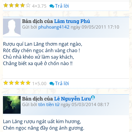
☆
☆
☆
☆
☆
Trả lời
4
3.75
Bản dịch của
Lâm trung Phú
Gửi bởi
phuhoang4142
ngày 09/05/2011 17:10
Rượu quí Lan Lăng thơm ngạt ngào,
Rót đầy chén ngọc ánh vàng chao !
Chủ nhà khéo xử làm say khách,
Chẳng biết xa quê ở chốn nào !!
☆
☆
☆
☆
☆
Trả lời
1
5.00
Bản dịch của
Lê Nguyễn Lưu
Gửi bởi
tôn tiền tử
ngày 05/03/2014 08:17
Lan Lăng rượu ngát uất kim hương,
Chén ngọc nâng đầy óng ánh gương.