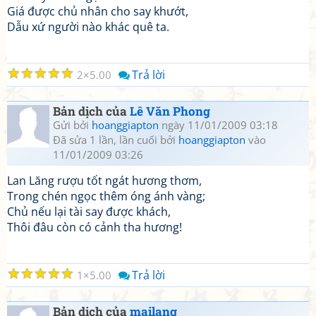
Giá được chủ nhân cho say khướt,
Dẫu xứ người nào khác quê ta.
☆
☆
☆
☆
☆
Trả lời
2
5.00
Bản dịch của
Lê Văn Phong
Gửi bởi
hoanggiapton
ngày 11/01/2009 03:18
Đã sửa 1 lần, lần cuối bởi
hoanggiapton
vào
11/01/2009 03:26
Lan Lăng rượu tốt ngát hương thơm,
Trong chén ngọc thêm óng ánh vàng;
Chủ nếu lại tài say được khách,
Thôi đâu còn có cảnh tha hương!
☆
☆
☆
☆
☆
Trả lời
1
5.00
Bản dịch của
mailang