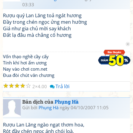
03:33
Rượu quý Lan Lăng toả ngát hương
Đầy trong chén ngọc ửng men hường
Giá như gia chủ mời say khách
Đất lạ đâu mà chẳng cố hương
Vốn thạo nghề cầy cấy
Tính khí hơi ẩm ương
Nay vào chơi com.net
Đua đòi chút văn chương
☆
☆
☆
☆
☆
Trả lời
2
4.00
Bản dịch của
Phụng Hà
Gửi bởi
Phụng Hà
ngày 04/10/2007 11:05
Rượu Lan Lăng ngào ngạt thơm hoa,
Rót đầy chén ngọc ánh chói loà.