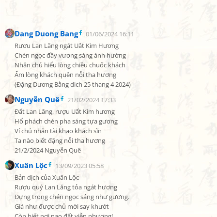
Dang Duong Bang
01/06/2024 16:11
Rươu Lan Lăng ngát Uât Kim Hương

Chén ngọc đầy vương sáng ánh hường

Nhân chủ hiểu lòng chiều chuốc khách

Ấm lòng khách quên nỗi tha hương

(Đặng Dương Bằng dich 25 thang 4 2024)
Nguyễn Quê
21/02/2024 17:33
Đất Lan Lăng, rượu Uất Kim hương

Hổ phách chén pha sáng tựa gương

Ví chủ nhân tài khao khách sĩn

Ta nào biết đặng nỗi tha hương

21/2/2024 Nguyễn Quê
Xuân Lộc
13/09/2023 05:58
Bản dịch của Xuân Lộc

Rượu quý Lan Lăng tỏa ngát hương

Đựng trong chén ngọc sáng như gương.

Giá như được chủ mời say khướt

Còn biết nơi nao đất viễn phương!