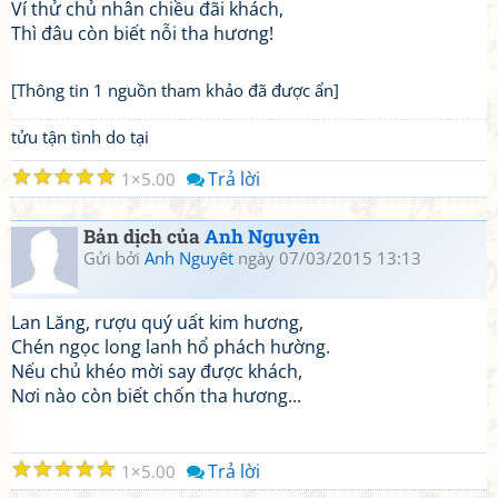
Ví thử chủ nhân chiều đãi khách,
Thì đâu còn biết nỗi tha hương!
[Thông tin 1 nguồn tham khảo đã được ẩn]
tửu tận tình do tại
☆
☆
☆
☆
☆
Trả lời
1
5.00
Bản dịch của
Anh Nguyên
Gửi bởi
Anh Nguyêt
ngày 07/03/2015 13:13
Lan Lăng, rượu quý uất kim hương,
Chén ngọc long lanh hổ phách hường.
Nếu chủ khéo mời say được khách,
Nơi nào còn biết chốn tha hương...
☆
☆
☆
☆
☆
Trả lời
1
5.00