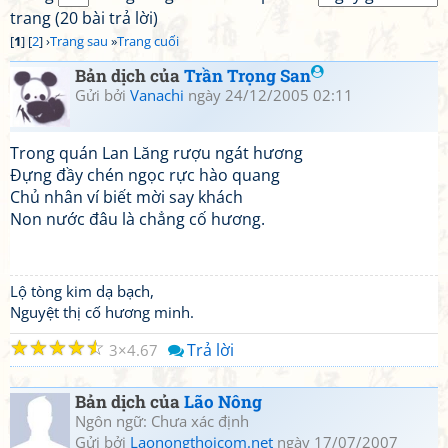
trang (20 bài trả lời)
[
1
] [
2
] ›
Trang sau
»
Trang cuối
Bản dịch của
Trần Trọng San
Gửi bởi
Vanachi
ngày 24/12/2005 02:11
Trong quán Lan Lăng rượu ngát hương
Đựng đầy chén ngọc rực hào quang
Chủ nhân ví biết mời say khách
Non nước đâu là chẳng cố hương.
Lộ tòng kim dạ bạch,
Nguyệt thị cố hương minh.
☆
☆
☆
☆
☆
Trả lời
3
4.67
Bản dịch của
Lão Nông
Ngôn ngữ: Chưa xác định
Gửi bởi
Laonongthoicom.net
ngày 17/07/2007