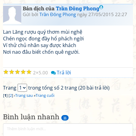
Bản dịch của
Trần Đông Phong
Gửi bởi
Trần Đông Phong
ngày 27/05/2015 22:27
Lan Lăng rượu quý thơm mùi nghệ
Chén ngọc đong đầy hổ phách ngời
Ví thử chủ nhân say được khách
Nơi nao đâu biết chốn quê người.
☆
☆
☆
☆
☆
Trả lời
2
5.00
Trang
trong tổng số 2 trang (20 bài trả lời)
[
1
] [
2
] ›
Trang sau
»
Trang cuối
Bình luận nhanh
11