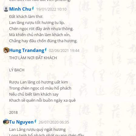
Minh Chu
19/01/2022 10:10
Đất khách làm thơ.

Lan lăng rượu tốt hương tu líp,

Chén ngọc rót đầy ánh nhựa thông.

Mà khiến chủ nhân làm khách xỉn,

Chẳng hay đâu chốn đúng tha hương.
Hung Trandang
02/06/2021 19:44
THƠ LÀM NƠI ĐẤT KHÁCH

LÝ BẠCH

Rượu Lan lăng có hương uất kim

Trong chén ngọc có màu hổ phách

Nếu chủ biết làm khách say

Khach sẽ quên nỗi buồn ngày xa quê

2018
Tu Nguyen
26/07/2020 06:35
Lan Lăng rượu quý ngát hương

Long lanh hổ phách phát quang chén đầy
