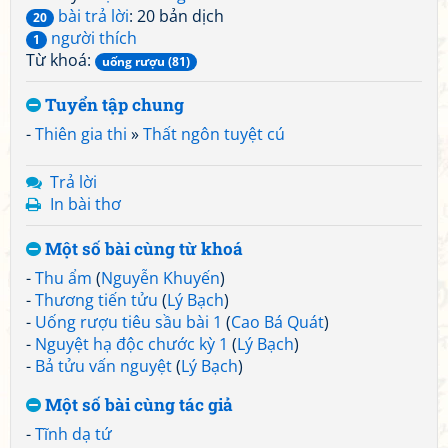
bài trả lời
: 20 bản dịch
20
người thích
1
Từ khoá:
uống rượu (81)
Tuyển tập chung
-
Thiên gia thi
»
Thất ngôn tuyệt cú
Trả lời
In bài thơ
Một số bài cùng từ khoá
-
Thu ẩm
(
Nguyễn Khuyến
)
-
Thương tiến tửu
(
Lý Bạch
)
-
Uống rượu tiêu sầu bài 1
(
Cao Bá Quát
)
-
Nguyệt hạ độc chước kỳ 1
(
Lý Bạch
)
-
Bả tửu vấn nguyệt
(
Lý Bạch
)
Một số bài cùng tác giả
-
Tĩnh dạ tứ