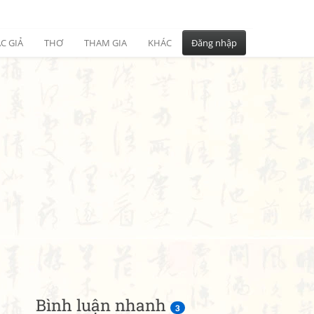
C GIẢ
THƠ
THAM GIA
KHÁC
Đăng nhập
Bình luận nhanh
3