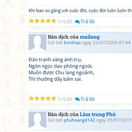
Khi bạn so găng với cuộc đời, cuộc đời luôn luôn 
☆
☆
☆
☆
☆
Trả lời
1
5.00
Bản dịch của
mailang
Gửi bởi
kimthao
ngày 23/07/2009 07:44
Đàn tranh vàng ánh trụ,
Ngón ngọc dạo phòng ngoài.
Muốn được Chu lang ngoảnh,
Thì thường dây bấm sai.
☆
☆
☆
☆
☆
Trả lời
1
5.00
Bản dịch của
Lâm trung Phú
Gửi bởi
phuhoang4142
ngày 05/07/2011