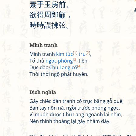
素
手
玉
房
前
。
欲
得
周
郎
顧
，
時
時
誤
拂
弦
。
Minh tranh
[1]
[2]
Minh tranh
kim túc
trụ
,
[3]
Tố thủ
ngọc phòng
tiền.
[4]
Dục đắc
Chu Lang cố
,
Thời thời ngộ phất huyền.
Dịch nghĩa
Gảy chiếc đàn tranh có trục bằng gỗ quế,
Bàn tay nõn nà, ngồi trước phòng ngọc.
Vì muốn được Chu Lang ngoảnh lại nhìn,
Nên thỉnh thoảng lại gảy nhầm dây.