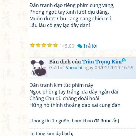
Đàn tranh dạo tiếng phím cung vàng,
Phòng ngọc tay xinh lướt dịu dàng.
Muốn được Chu Lang năng chiếu cố,
Lâu lâu cố gảy lạc dây đàn!
☆
☆
☆
☆
☆
Trả lời
1
5.00
Bản dịch của
Trần Trọng Kim
Gửi bởi
Vanachi
ngày 04/01/2014 16:59
Đàn tranh kim túc phím này
Ngọc phòng tay trắng lựa dây ngắn dài
Chàng Chu dù chẳng đoái hoài
Hững hờ thỉnh thoảng dạo sai cung đàn
[Thông tin 1 nguồn tham khảo đã được ẩn]
Lộ tòng kim dạ bạch,