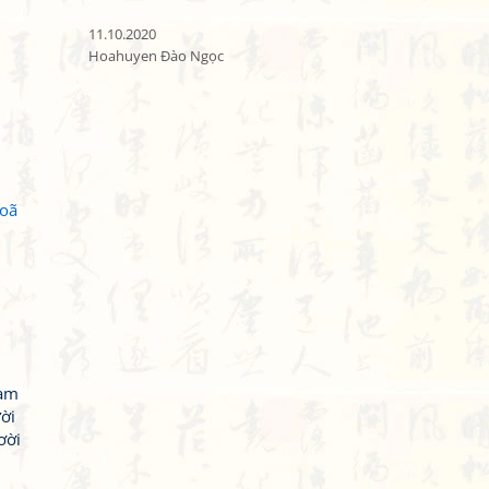
11.10.2020

Hoahuyen Đào Ngọc
goã
Tam
ời
ơời