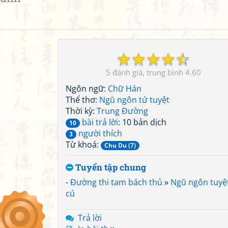
☆
☆
☆
☆
☆
5
4.60
Ngôn ngữ:
Chữ Hán
Thể thơ:
Ngũ ngôn tứ tuyệt
Thời kỳ:
Trung Đường
bài trả lời
: 10 bản dịch
10
người thích
3
Từ khoá:
Chu Du (7)
Tuyển tập chung
-
Đường thi tam bách thủ
»
Ngũ ngôn tuyệ
cú
Trả lời