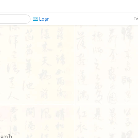
Loạn
TÁ
ranh