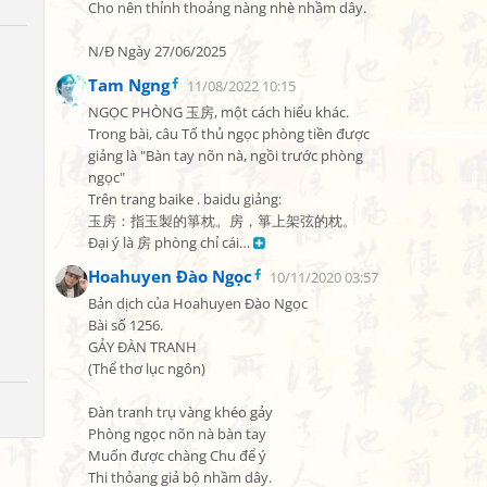
Cho nên thỉnh thoảng nàng nhè nhầm dây.

N/Đ Ngày 27/06/2025
Tam Ngng
11/08/2022 10:15
NGỌC PHÒNG 玉房, một cách hiểu khác.

Trong bài, câu Tố thủ ngọc phòng tiền được 
giảng là "Bàn tay nõn nà, ngồi trước phòng 
ngọc"

Trên trang baike . baidu giảng:

玉房：指玉製的箏枕。房，箏上架弦的枕。

Đại ý là 房 phòng chỉ cái… 
Hoahuyen Đào Ngọc
10/11/2020 03:57
Bản dịch của Hoahuyen Đào Ngọc

Bài số 1256.

GẢY ĐÀN TRANH

(Thể thơ lục ngôn)

Đàn tranh trụ vàng khéo gảy

Phòng ngọc nõn nà bàn tay

Muốn được chàng Chu để ý

Thi thỏang giả bộ nhầm dây.
