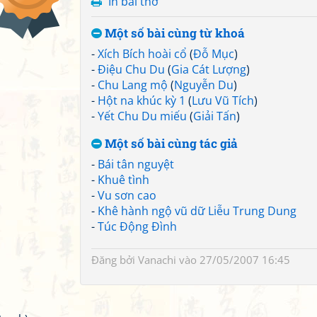
In bài thơ
Một số bài cùng từ khoá
-
Xích Bích hoài cổ
(
Đỗ Mục
)
-
Điệu Chu Du
(
Gia Cát Lượng
)
-
Chu Lang mộ
(
Nguyễn Du
)
-
Hột na khúc kỳ 1
(
Lưu Vũ Tích
)
-
Yết Chu Du miếu
(
Giải Tấn
)
Một số bài cùng tác giả
-
Bái tân nguyệt
-
Khuê tình
-
Vu sơn cao
-
Khê hành ngộ vũ dữ Liễu Trung Dung
-
Túc Động Đình
Đăng bởi
Vanachi
vào 27/05/2007 16:45