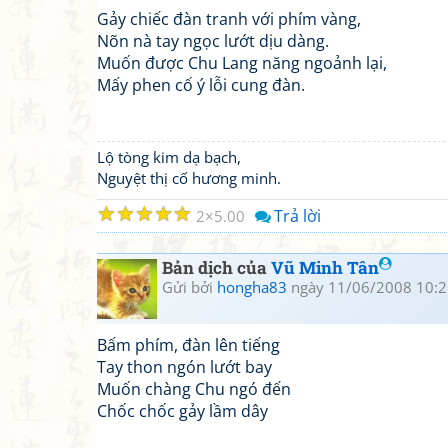
Gảy chiếc đàn tranh với phím vàng,
Nõn nà tay ngọc lướt dịu dàng.
Muốn được Chu Lang năng ngoảnh lại,
Mấy phen cố ý lỗi cung đàn.
Lộ tòng kim dạ bạch,
Nguyệt thị cố hương minh.
☆
☆
☆
☆
☆
Trả lời
2
5.00
Bản dịch của
Vũ Minh Tân
Gửi bởi
hongha83
ngày 11/06/2008 10:2
Bấm phím, đàn lên tiếng
Tay thon ngón lướt bay
Muốn chàng Chu ngó đến
Chốc chốc gảy lầm dây