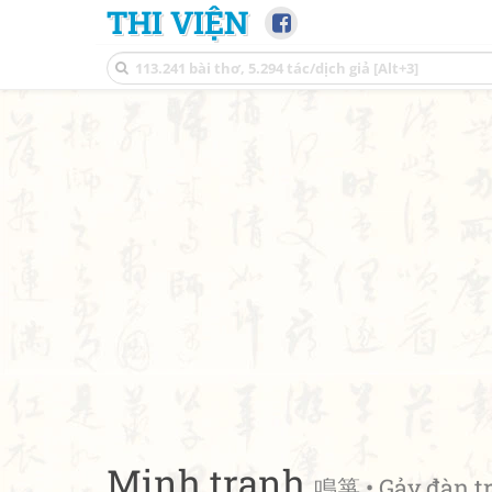
THI VIỆN
Minh tranh
鳴箏 • Gảy đàn t