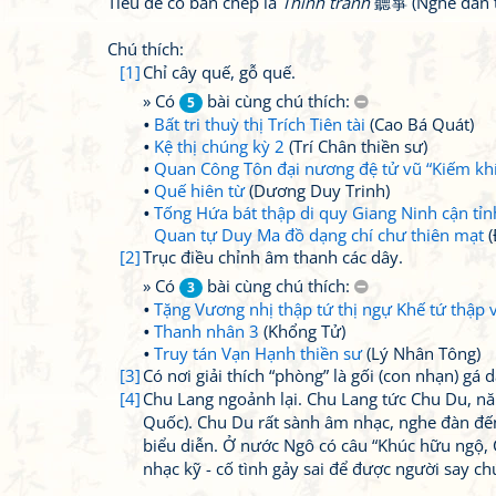
Tiêu đề có bản chép là
Thính tranh
聽箏 (Nghe đàn t
Chú thích:
[1]
Chỉ cây quế, gỗ quế.
» Có
bài cùng chú thích:
5
Bất tri thuỳ thị Trích Tiên tài
(Cao Bá Quát)
Kệ thị chúng kỳ 2
(Trí Chân thiền sư)
Quan Công Tôn đại nương đệ tử vũ “Kiếm kh
Quế hiên từ
(Dương Duy Trinh)
Tống Hứa bát thập di quy Giang Ninh cận tỉn
Quan tự Duy Ma đồ dạng chí chư thiên mạt
(
[2]
Trục điều chỉnh âm thanh các dây.
» Có
bài cùng chú thích:
3
Tặng Vương nhị thập tứ thị ngự Khế tứ thập 
Thanh nhân 3
(Khổng Tử)
Truy tán Vạn Hạnh thiền sư
(Lý Nhân Tông)
[3]
Có nơi giải thích “phòng” là gối (con nhạn) gá
[4]
Chu Lang ngoảnh lại. Chu Lang tức Chu Du, n
Quốc). Chu Du rất sành âm nhạc, nghe đàn đế
biểu diễn. Ở nước Ngô có câu “Khúc hữu ngộ, 
nhạc kỹ - cố tình gảy sai để được người say ch