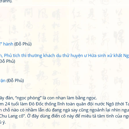
ranh).
í” hành
(Đỗ Phủ)
h, Phủ tích thì thường khách du thử huyện ư Hứa sinh xử khất N
Đỗ Phủ)
vận
(Đỗ Phủ)
 dây đàn, “ngọc phòng” là con nhạn làm bằng ngọc.
ăm 24 tuổi làm Đô Đốc thống lĩnh toàn quân đội nước Ngô (thời 
n chỗ nào có nhầm lẫn dù đang ngà say cũng ngoảnh lại nhìn ngư
Chu Lang cố”. Ở đây dùng điển cố này để miêu tả tâm tình của ng
ú ý.